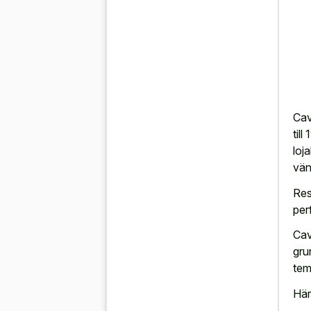
Cav
til
loj
vän
Res
perf
Cav
gru
tem
Här