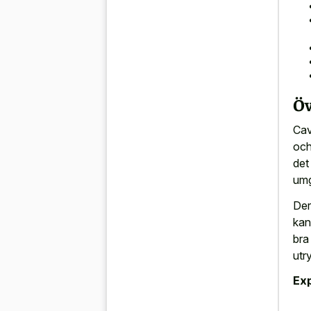
Öv
Cav
och
det
umg
Der
kan
bra
utr
Ex