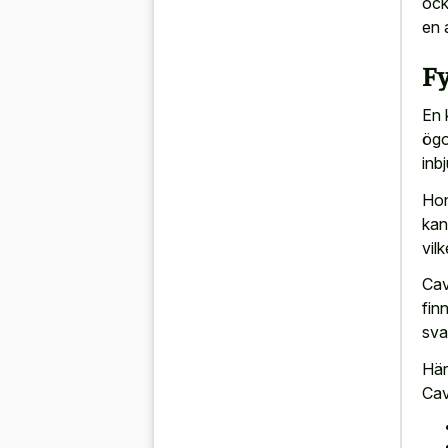
ock
en 
F
En 
ögo
inb
Hon
kan
vilk
Cav
fin
sva
Här
Ca