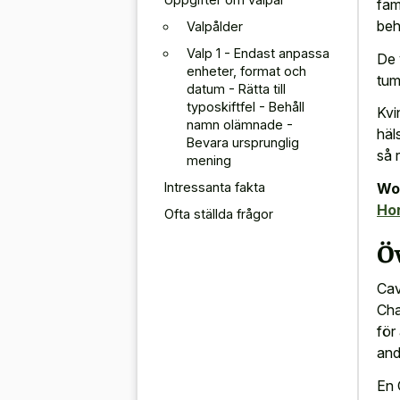
fam
beh
Valpålder
Valp 1 - Endast anpassa
De 
enheter, format och
tum
datum - Rätta till
typoskiftfel - Behåll
Kvi
namn olämnade -
häl
Bevara ursprunglig
så 
mening
Intressanta fakta
Wor
Ho
Ofta ställda frågor
Öv
Cav
Cha
för
and
En 