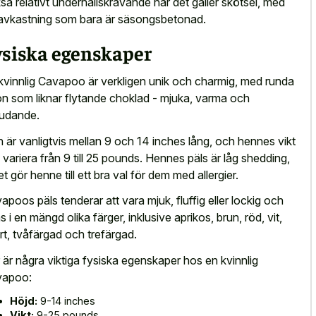
så relativt underhållskrävande när det gäller skötsel, med
avkastning som bara är säsongsbetonad.
ysiska egenskaper
kvinnlig Cavapoo är verkligen unik och charmig, med runda
n som liknar flytande choklad - mjuka, varma och
judande.
 är vanligtvis mellan 9 och 14 inches lång, och hennes vikt
 variera från 9 till 25 pounds. Hennes päls är låg shedding,
et gör henne till ett bra val för dem med allergier.
apoos päls tenderar att vara mjuk, fluffig eller lockig och
ns i en mängd olika färger, inklusive aprikos, brun, röd, vit,
rt, tvåfärgad och trefärgad.
 är några viktiga fysiska egenskaper hos en kvinnlig
vapoo:
Höjd:
9-14 inches
Vikt:
9-25 pounds