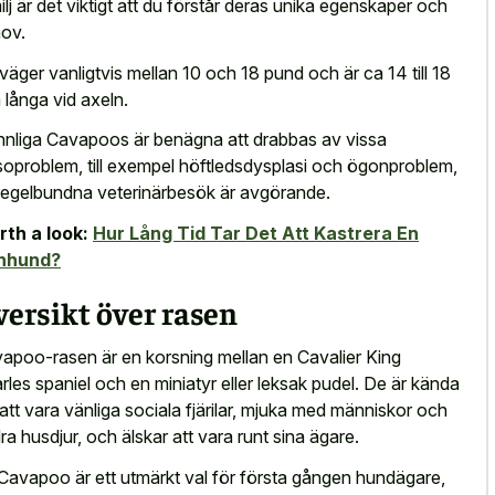
ilj är det viktigt att du förstår deras unika egenskaper och
ov.
väger vanligtvis mellan 10 och 18 pund och är ca 14 till 18
 långa vid axeln.
nnliga Cavapoos är benägna att drabbas av vissa
soproblem, till exempel höftledsdysplasi och ögonproblem,
regelbundna veterinärbesök är avgörande.
th a look:
Hur Lång Tid Tar Det Att Kastrera En
nhund?
ersikt över rasen
apoo-rasen är en korsning mellan en Cavalier King
rles spaniel och en miniatyr eller leksak pudel. De är kända
 att vara vänliga sociala fjärilar, mjuka med människor och
ra husdjur, och älskar att vara runt sina ägare.
Cavapoo är ett utmärkt val för första gången hundägare,