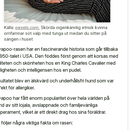
Källa:
pexels.com
,
Skörda oigenkännlig etnisk kvinna
omfamnar söt valp med tunga ut medan du sitter på
sängen i huset
apoo-rasen har en fascinerande historia som går tillbaka
l 1950-talet i USA. Den föddes först genom att korsas med
aliteten och skönheten hos en King Charles Cavalier med
ligheten och intelligensen hos en pudel.
ultatet blev en älskvärd och underhållsfri hund som var
ekt för allergiker.
apoo har fått enorm popularitet över hela världen på
nd av sitt lojala, avslappnade och familjevänliga
perament, vilket är ett direkt drag hos sina föräldrar.
 följer några viktiga fakta om rasen: