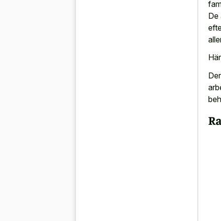
fam
De 
eft
all
Här
Der
arb
beh
Ra