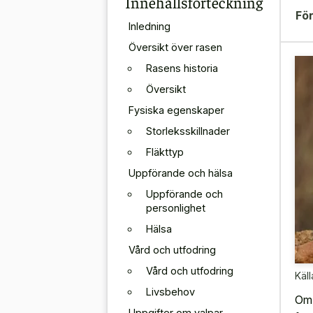
Innehållsförteckning
För
Inledning
Översikt över rasen
Rasens historia
Översikt
Fysiska egenskaper
Storleksskillnader
Fläkttyp
Uppförande och hälsa
Uppförande och
personlighet
Hälsa
Vård och utfodring
Vård och utfodring
Käll
Livsbehov
Om 
Uppgifter om valpar