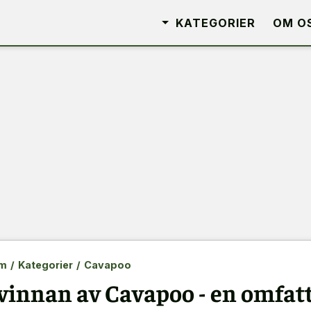
KATEGORIER
OM O
m
/
Kategorier
/
Cavapoo
vinnan av Cavapoo - en omfat