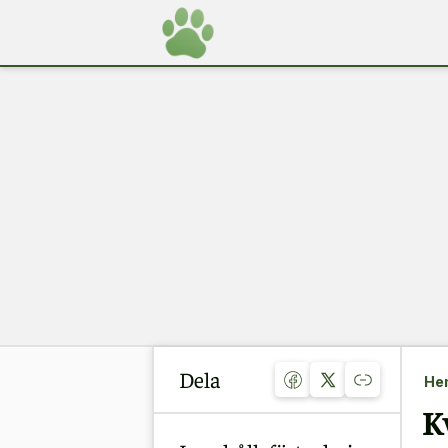
Dela
He
K