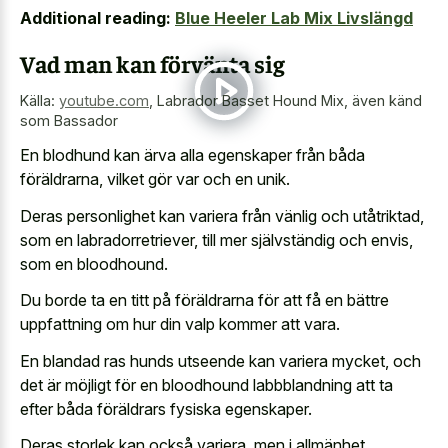
Additional reading:
Blue Heeler Lab Mix Livslängd
Vad man kan förvänta sig
Källa:
youtube.com
,
Labrador Basset Hound Mix, även känd
som Bassador
En blodhund kan ärva alla egenskaper från båda
föräldrarna, vilket gör var och en unik.
Deras personlighet kan variera från vänlig och utåtriktad,
som en labradorretriever, till mer självständig och envis,
som en bloodhound.
Du borde ta en titt på föräldrarna för att få en bättre
uppfattning om hur din valp kommer att vara.
En blandad ras hunds utseende kan variera mycket, och
det är möjligt för en bloodhound labbblandning att ta
efter båda föräldrars fysiska egenskaper.
Deras storlek kan också variera, men i allmänhet