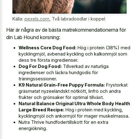
Källa:
pexels.com
,
Två labradoodlar i koppel
Här är några av de bästa matrekommendationerna för
din Lab Hound korsning:
Wellness Core Dog Food:
Hög i protein (38%) med
kycklingmjöl, avbenad kyckling och kalkonmjöl som
dess tre första ingredienser.
Dog For Dog Food:
Tillverkad av naturliga
ingredienser och läckra hundgodis för
träningssessioner.
K9 Natural Grain-Free Puppy Formula:
Frystorkat
gräsmatat nyzeeländskt nötkött, linfrö och andra
frukter och grönsaker för optimal tillväxt.
Natural Balance Original Ultra Whole Body Health
Large Breed Recipe:
Hög i protein med kyckling,
kycklingmjöl och ankormjöl för mager muskelmassa.
Nutra Thrive hundfodertillskott för en extra
energiökning.