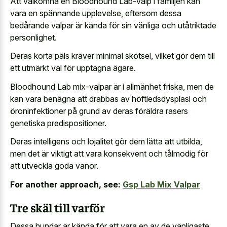
Att välkomna en Bloodhound Lab-valp i familjen kan
vara en spännande upplevelse, eftersom dessa
bedårande valpar är kända för sin vänliga och utåtriktade
personlighet.
Deras korta päls kräver minimal skötsel, vilket gör dem till
ett utmärkt val för upptagna ägare.
Bloodhound Lab mix-valpar är i allmänhet friska, men de
kan vara benägna att drabbas av höftledsdysplasi och
öroninfektioner på grund av deras föräldra rasers
genetiska predispositioner.
Deras intelligens och lojalitet gör dem lätta att utbilda,
men det är viktigt att vara konsekvent och tålmodig för
att utveckla goda vanor.
For another approach, see:
Gsp Lab Mix Valpar
Tre skäl till varför
Dessa hundar är kända för att vara en av de vänligaste