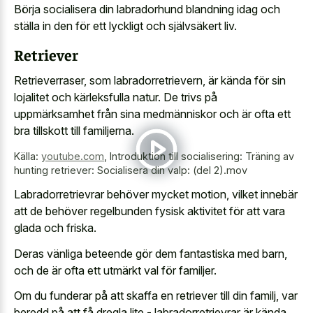
Börja socialisera din labradorhund blandning idag och
ställa in den för ett lyckligt och självsäkert liv.
Retriever
Retrieverraser, som labradorretrievern, är kända för sin
lojalitet och kärleksfulla natur. De trivs på
uppmärksamhet från sina medmänniskor och är ofta ett
bra tillskott till familjerna.
Källa:
youtube.com
,
Introduktion till socialisering: Träning av
hunting retriever: Socialisera din valp: (del 2).mov
Labradorretrievrar behöver mycket motion, vilket innebär
att de behöver regelbunden fysisk aktivitet för att vara
glada och friska.
Deras vänliga beteende gör dem fantastiska med barn,
och de är ofta ett utmärkt val för familjer.
Om du funderar på att skaffa en retriever till din familj, var
beredd på att få dregla lite - labradorretrievrar är kända