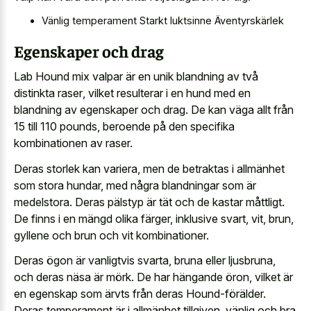
Vänlig temperament Starkt luktsinne Äventyrskärlek
Egenskaper och drag
Lab Hound mix valpar är en
unik blandning av två
distinkta raser
, vilket resulterar i en hund med en
blandning av egenskaper och drag. De kan väga allt från
15 till 110 pounds, beroende på den specifika
kombinationen av raser.
Deras storlek kan variera, men de betraktas i allmänhet
som stora hundar, med några blandningar som är
medelstora. Deras pälstyp är tät och de kastar måttligt.
De finns i en mängd olika färger, inklusive svart, vit, brun,
gyllene och brun och vit kombinationer.
Deras ögon är vanligtvis svarta, bruna eller ljusbruna,
och deras näsa är mörk. De har hängande öron, vilket är
en egenskap som ärvts från deras Hound-förälder.
Deras temperament är i allmänhet tillgiven, vänlig och bra