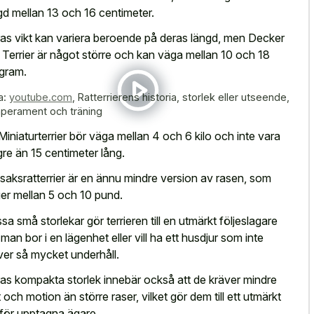
gd mellan 13 och 16 centimeter.
as vikt kan variera beroende på deras längd, men Decker
 Terrier är något större och kan väga mellan 10 och 18
ogram.
a:
youtube.com
,
Ratterrierens historia, storlek eller utseende,
perament och träning
Miniaturterrier bör väga mellan 4 och 6 kilo och inte vara
gre än 15 centimeter lång.
saksratterrier är en ännu mindre version av rasen, som
er mellan 5 och 10 pund.
sa små storlekar gör terrieren till en utmärkt följeslagare
 man bor i en lägenhet eller vill ha ett husdjur som inte
ver så mycket underhåll.
as kompakta storlek innebär också att de kräver mindre
 och motion än större raser, vilket gör dem till ett utmärkt
 för upptagna ägare.