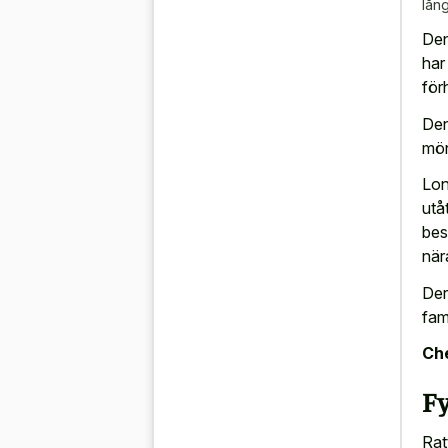
lån
Den
har
för
Den
mön
Lon
utå
bes
när
Der
fam
Che
F
Rat