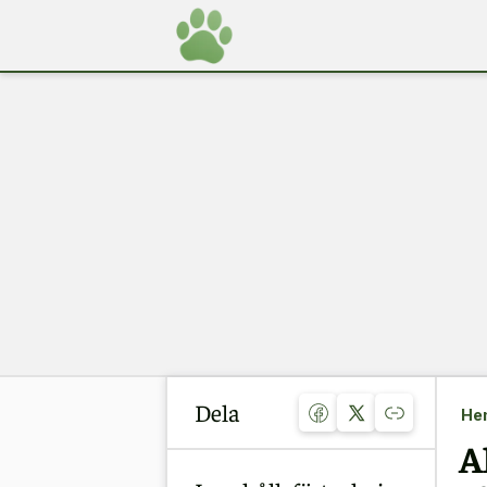
Dela
He
A