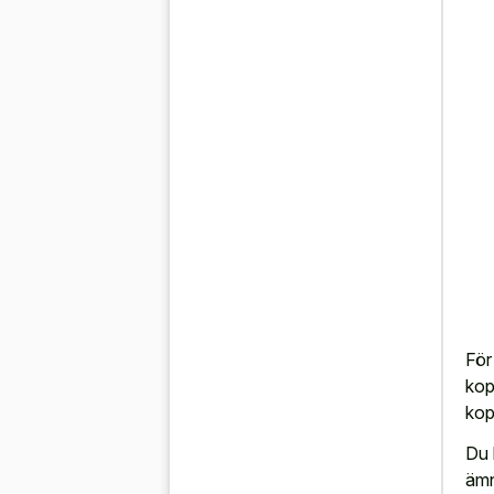
För
kop
kop
Du 
ämn