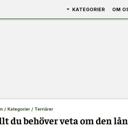
KATEGORIER
OM O
m
/
Kategorier
/
Terriärer
llt du behöver veta om den lå