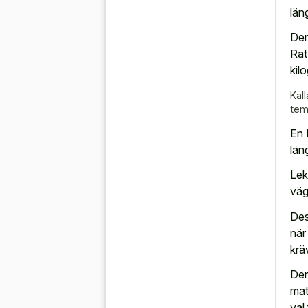
län
Der
Rat
kil
Käll
tem
En 
län
Lek
väg
Des
när
krä
Der
mat
val