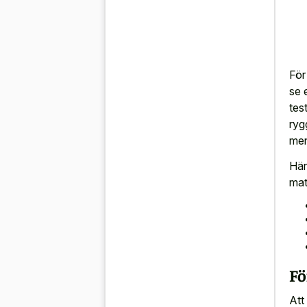
För
se 
tes
ryg
men
Här
mat
Fö
Att