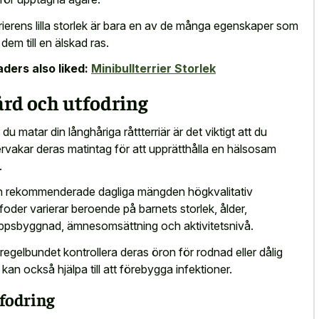
rierens lilla storlek är bara en av de många egenskaper som
 dem till en älskad ras.
ders also liked:
Minibullterrier Storlek
rd och utfodring
 du matar din långhåriga råttterriär är det viktigt att du
rvakar deras matintag för att upprätthålla en hälsosam
.
 rekommenderade dagliga mängden högkvalitativ
rfoder varierar beroende på barnets storlek, ålder,
ppsbyggnad, ämnesomsättning och aktivitetsnivå.
 regelbundet kontrollera deras öron för rodnad eller dålig
t kan också hjälpa till att förebygga infektioner.
fodring