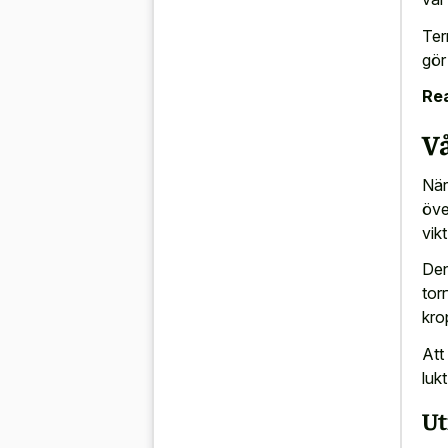
Ter
gör
Rea
Vå
När
öve
vikt
Den
tor
kro
Att
luk
Ut