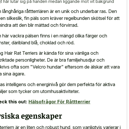
gt hår lutar sig på handen medan liggande mot vit bakgrund
 långhåriga råttterriären är en unik och underbar ras. Den
 en silkeslik, fin päls som kräver regelbunden skötsel för att
hindra att den blir mättad och förvirrad.
 här vackra pälsen finns i en mängd olika färger och
ster, däribland blå, choklad och röd.
g Hair Rat Terriers är kända för sina vänliga och
triktade personligheter. De är bra familjehusdjur och
krivs ofta som "Velcro hundar" eftersom de älskar att vara
a sina ägare.
as intelligens och energinivå gör dem perfekta för aktiva
iljer som tycker om utomhusaktiviteter.
ck this out:
Hälsofrågor För Råttterrier
ysiska egenskaper
terriern är en liten och robust hund, som vanligtvis varierar i