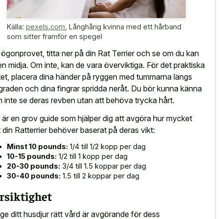
Källa:
pexels.com
,
Långhårig kvinna med ett hårband
som sitter framför en spegel
 ögonprovet, titta ner på din Rat Terrier och se om du kan
en midja. Om inte, kan de vara överviktiga. För det praktiska
tet, placera dina händer på ryggen med tummarna längs
graden och dina fingrar spridda neråt. Du bör kunna känna
 inte se deras revben utan att behöva trycka hårt.
 är en grov guide som hjälper dig att avgöra hur mycket
 din Ratterrier behöver baserat på deras vikt:
Minst 10 pounds:
1/4 till 1/2 kopp per dag
10-15 pounds:
1/2 till 1 kopp per dag
20-30 pounds:
3/4 till 1.5 koppar per dag
30-40 pounds:
1.5 till 2 koppar per dag
rsiktighet
 ge ditt husdjur rätt vård är avgörande för dess