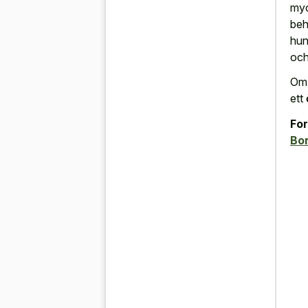
myc
beh
hun
och
Om 
ett
For
Bor