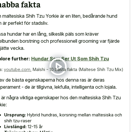
nabba fakta
 maltesiska Shih Tzu Yorkie är en liten, bedårande hund
 är perfekt för stadsliv.
sa hundar har en lång, silkeslik päls som kräver
elbunden borstning och professionell grooming var fjärde
 sjätte vecka.
lore further:
Hundar Som Ser Ut Som Shih Tzu
a:
youtube.com
,
Malshi - 10 bästa fakta (Maltese Shih Tzu Mix)
av de bästa egenskaperna hos denna ras är deras
erament - de är tillgivna, lekfulla, intelligenta och lojala.
 är några viktiga egenskaper hos den maltesiska Shih Tzu
kie:
Ursprung:
Hybrid hundras, korsning mellan maltesiska och
shih tzu-raser
Livslängd:
12-15 år