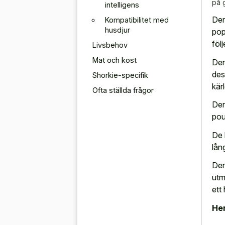
på 
intelligens
Den
Kompatibilitet med
husdjur
pop
föl
Livsbehov
Mat och kost
Den
des
Shorkie-specifik
kärl
Ofta ställda frågor
Den
pou
De 
lån
Der
utm
ett
Her