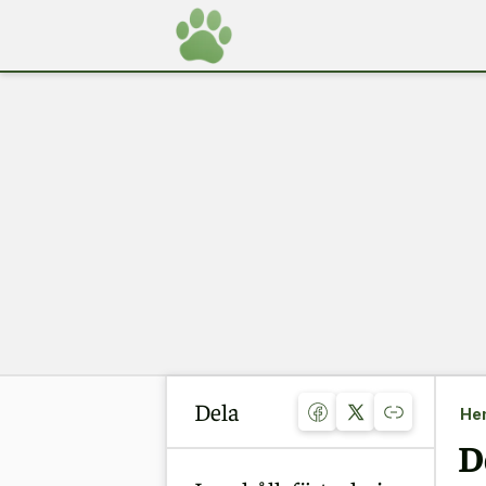
Dela
He
D