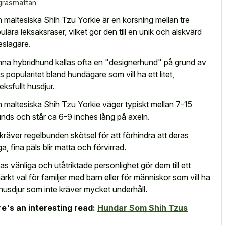
gräsmattan
 maltesiska Shih Tzu Yorkie är en korsning mellan tre
ulära leksaksraser, vilket gör den till en unik och älskvärd
jeslagare.
na hybridhund kallas ofta en "designerhund" på grund av
s popularitet bland hundägare som vill ha ett litet,
eksfullt husdjur.
 maltesiska Shih Tzu Yorkie väger typiskt mellan 7-15
nds och står ca 6-9 inches lång på axeln.
kräver regelbunden skötsel för att förhindra att deras
ga, fina päls blir matta och förvirrad.
as vänliga och utåtriktade personlighet gör dem till ett
ärkt val för familjer med barn eller för människor som vill ha
 husdjur som inte kräver mycket underhåll.
e's an interesting read:
Hundar Som Shih Tzus