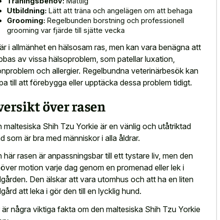
Träningsbehov:
Måttlig
Utbildning:
Lätt att träna och angelägen om att behaga
Grooming:
Regelbunden borstning och professionell
grooming var fjärde till sjätte vecka
är i allmänhet en hälsosam ras, men kan vara benägna att
bbas av vissa hälsoproblem, som patellar luxation,
nproblem och allergier. Regelbundna veterinärbesök kan
lpa till att förebygga eller upptäcka dessa problem tidigt.
ersikt över rasen
 maltesiska Shih Tzu Yorkie är en vänlig och utåtriktad
d som är bra med människor i alla åldrar.
 här rasen är anpassningsbar till ett tystare liv, men den
över motion varje dag genom en promenad eller lek i
dgården. Den älskar att vara utomhus och att ha en liten
gård att leka i gör den till en lycklig hund.
 är några viktiga fakta om den maltesiska Shih Tzu Yorkie