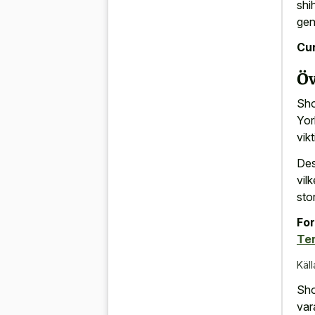
shi
gen
Cur
Öv
Sho
Yor
vikt
Des
vil
sto
For
Ter
Käll
Sho
var