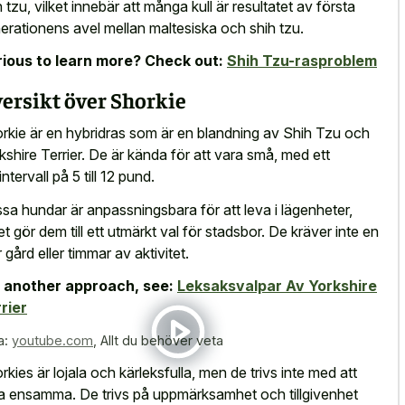
h tzu, vilket innebär att många kull är resultatet av första
erationens avel mellan maltesiska och shih tzu.
ious to learn more? Check out:
Shih Tzu-rasproblem
ersikt över Shorkie
rkie är en hybridras som är en blandning av Shih Tzu och
kshire Terrier. De är kända för att vara små, med ett
intervall på 5 till 12 pund.
sa hundar är anpassningsbara för att leva i lägenheter,
ket gör dem till ett utmärkt val för stadsbor. De kräver inte en
r gård eller timmar av aktivitet.
 another approach, see:
Leksaksvalpar Av Yorkshire
rier
a:
youtube.com
,
Allt du behöver veta
rkies är lojala och kärleksfulla, men de trivs inte med att
a ensamma. De trivs på uppmärksamhet och tillgivenhet