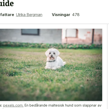
uide
fattare
Ulrika Bergman
Visningar
478
a:
pexels.com
,
En bedårande maltesisk hund som slappnar av