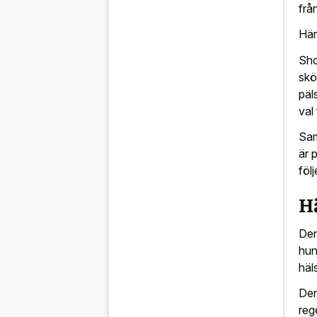
från
Här
Sho
skö
päl
val
Sam
är p
föl
H
Den
hun
häls
Der
reg