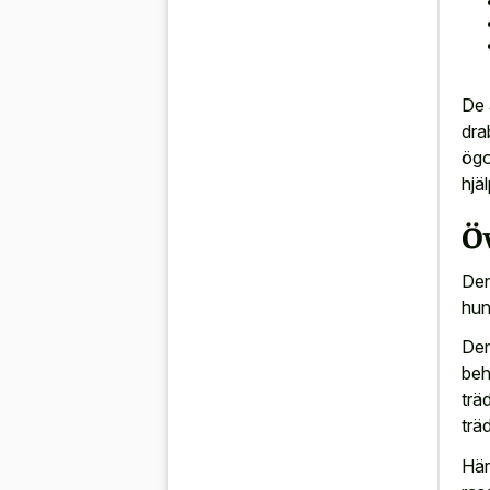
De 
dra
ögo
hjä
Öv
Den
hun
Den
beh
trä
träd
Här