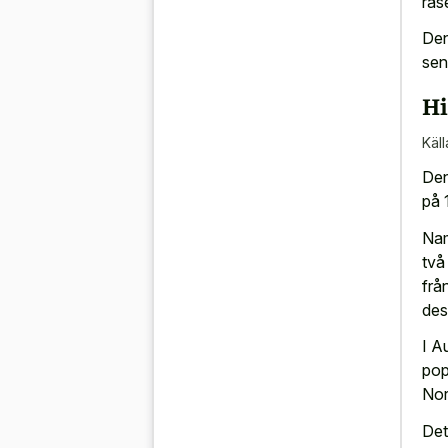
ras
Den
sen
Hi
Käll
Den
på 
Nam
två
frå
des
I A
pop
Nor
Det