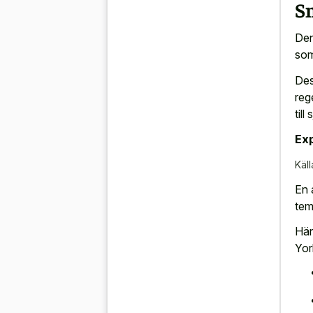
S
Den
som
Des
reg
till
Exp
Käll
En 
temp
Här
Yor