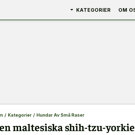
KATEGORIER
OM O
m
/
Kategorier
/
Hundar Av Små Raser
en maltesiska shih-tzu-yorki