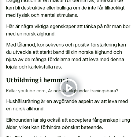
Daglig motion är ett måste för denna ras, eftersom de
kan bli destruktiva eller bullriga om de inte får tillräckligt
med fysisk och mental stimulans.
Här är några viktiga egenskaper att tänka på när man bor
med en norsk älghund:
Med tålamod, konsekvens och positiv förstärkning kan
du utveckla ett starkt band till din norska älghund och
njuta av de många fördelarna med att leva med denna
lojala och kärleksfulla ras.
Utbildning i hemmet
Källa:
youtube.com
,
Är norska älghundar träningsbara?
Hushållsträning är en avgörande aspekt av att leva med
en norsk älkhund.
Elkhounden lär sig också att acceptera fångenskap i ung
ålder, vilket kan förhindra oönskat beteende.