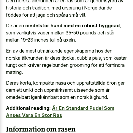
Den norska älkhunden är en ras som är genomsyrad av
historia och tradition, med ursprung i Norge där de
föddes för att jaga och spåra små vilt.
De är en
medelstor hund med en robust byggnad
,
som vanligtvis väger mellan 35-50 pounds och står
mellan 19-23 inches tall på axeln.
En av de mest utmärkande egenskaperna hos den
norska älkhunden är dess tjocka, dubbla päls, som kastar
tungt och
kräver regelbunden grooming för att förhindra
matting
.
Deras korta, kompakta näsa och upprättställda öron ger
dem ett unikt och uppmärksamt utseende som är
omedelbart igenkännbart som en norsk älghund.
Additional reading:
Är En Standard Pudel Som
Anses Vara En Stor Ras
Information om rasen