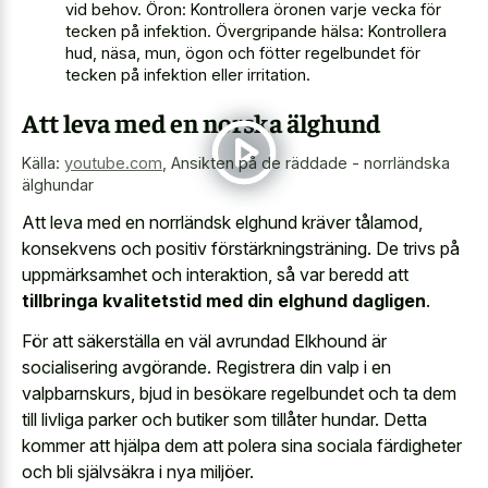
vid behov. Öron: Kontrollera öronen varje vecka för
tecken på infektion. Övergripande hälsa: Kontrollera
hud, näsa, mun, ögon och fötter regelbundet för
tecken på infektion eller irritation.
Att leva med en norska älghund
Källa:
youtube.com
,
Ansikten på de räddade - norrländska
älghundar
Att leva med en norrländsk elghund kräver tålamod,
konsekvens och positiv förstärkningsträning. De trivs på
uppmärksamhet och interaktion, så var beredd att
tillbringa kvalitetstid med din elghund dagligen
.
För att säkerställa en väl avrundad Elkhound är
socialisering avgörande. Registrera din valp i en
valpbarnskurs, bjud in besökare regelbundet och ta dem
till livliga parker och butiker som tillåter hundar. Detta
kommer att hjälpa dem att polera sina sociala färdigheter
och bli självsäkra i nya miljöer.