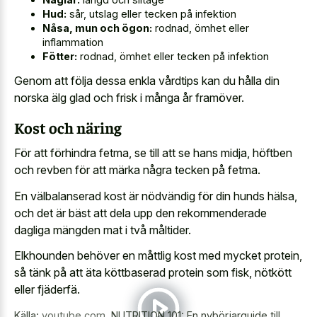
Hud:
sår, utslag eller tecken på infektion
Nåsa, mun och ögon:
rodnad, ömhet eller
inflammation
Fötter:
rodnad, ömhet eller tecken på infektion
Genom att följa dessa enkla vårdtips kan du hålla din
norska älg glad och frisk i många år framöver.
Kost och näring
För att förhindra fetma, se till att se hans midja, höftben
och revben för att märka några tecken på fetma.
En välbalanserad kost är nödvändig för din hunds hälsa,
och det är bäst att dela upp den rekommenderade
dagliga mängden mat i två måltider.
Elkhounden behöver en måttlig kost med mycket protein,
så tänk på att äta köttbaserad protein som fisk, nötkött
eller fjäderfä.
Källa:
youtube.com
,
NUTRITION 101: En nybörjarguide till