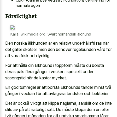
CERF (Canine Eye Registry Foundation) certifiering för
normala ögon
Försiktighet
Källa:
wikimedia.org
,
Svart norrländsk älghund
Den norska älkhunden är en relativt underhållsfri ras när
det gäller skötsel, men den behöver regelbunden vård för
att vara frisk och lycklig.
För att hålla din Elkhound i toppform måste du borsta
deras päls flera gånger i veckan, speciellt under
säsongstid när de kastar mycket.
En god tumregel är att borsta Elkhounds tänder minst två
gånger i veckan för att avlägsna tandsten och bakterier.
Det är också viktigt att klippa naglarna, särskilt om de inte
slits av på ett naturligt sätt. Du måste klippa dem en eller
två gånger i månaden för att undvika smärtsamma tårar