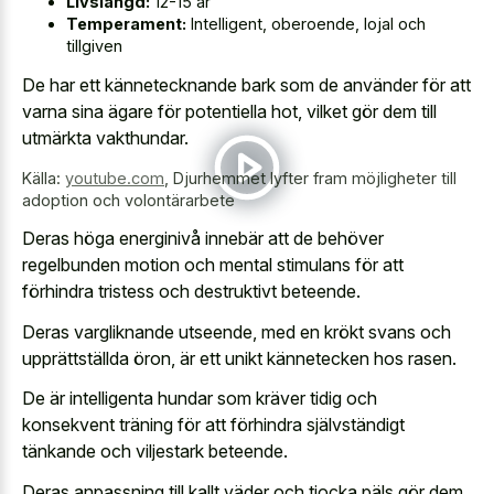
Livslängd:
12-15 år
Temperament:
Intelligent, oberoende, lojal och
tillgiven
De har ett kännetecknande bark som de använder för att
varna sina ägare för potentiella hot, vilket gör dem till
utmärkta vakthundar.
Källa:
youtube.com
,
Djurhemmet lyfter fram möjligheter till
adoption och volontärarbete
Deras höga energinivå innebär att de behöver
regelbunden motion och mental stimulans för att
förhindra tristess och destruktivt beteende.
Deras vargliknande utseende, med en krökt svans och
upprättställda öron, är ett unikt kännetecken hos rasen.
De är intelligenta hundar som kräver tidig och
konsekvent träning för att förhindra självständigt
tänkande och viljestark beteende.
Deras anpassning till kallt väder och tjocka päls gör dem