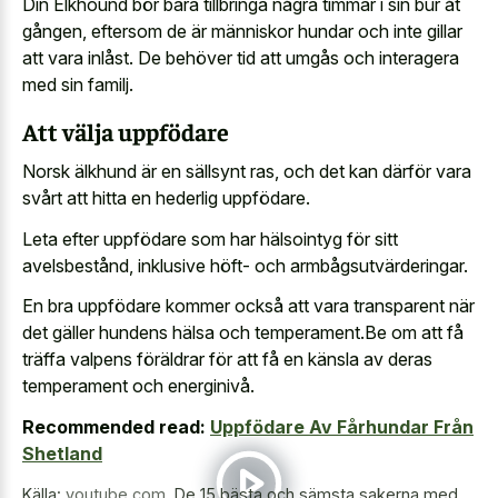
Din Elkhound bör bara tillbringa några timmar i sin bur åt
gången, eftersom de är människor hundar och inte gillar
att vara inlåst. De behöver tid att umgås och interagera
med sin familj.
Att välja uppfödare
Norsk älkhund är en sällsynt ras, och det kan därför vara
svårt att hitta en hederlig uppfödare.
Leta efter uppfödare som har hälsointyg för sitt
avelsbestånd, inklusive höft- och armbågsutvärderingar.
En bra uppfödare kommer också att vara transparent när
det gäller hundens hälsa och temperament.Be om att få
träffa valpens föräldrar för att få en känsla av deras
temperament och energinivå.
Recommended read:
Uppfödare Av Fårhundar Från
Shetland
Källa:
youtube.com
,
De 15 bästa och sämsta sakerna med