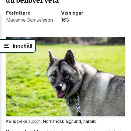
Författare
Visningar
Marianne Samuelsson
163
Innehåll
Källa:
pexels.com
,
Norrländsk älghund, närbild