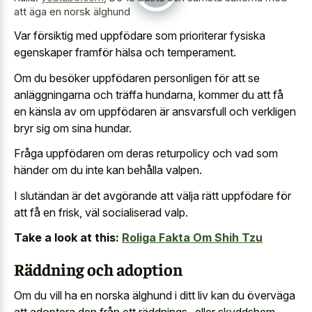
att äga en norsk älghund
Var försiktig med uppfödare som prioriterar fysiska
egenskaper framför hälsa och temperament.
Om du besöker uppfödaren personligen för att se
anläggningarna och träffa hundarna, kommer du att få
en känsla av om uppfödaren är ansvarsfull och verkligen
bryr sig om sina hundar.
Fråga uppfödaren om deras returpolicy och vad som
händer om du inte kan behålla valpen.
I slutändan är det avgörande att välja rätt uppfödare för
att få en frisk, väl socialiserad valp.
Take a look at this:
Roliga Fakta Om Shih Tzu
Räddning och adoption
Om du vill ha en norska älghund i ditt liv kan du överväga
att adoptera den från ett räddnings- eller skyddshem.