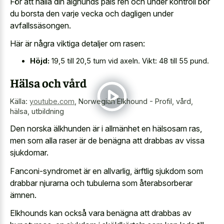
För att hålla din älghunds päls ren och under kontroll bör
du borsta den varje vecka och dagligen under
avfallssäsongen.
Här är några viktiga detaljer om rasen:
Höjd:
19,5 till 20,5 tum vid axeln. Vikt: 48 till 55 pund.
Hälsa och vård
Källa:
youtube.com
,
Norwegian Elkhound - Profil, vård,
hälsa, utbildning
Den norska älkhunden är i allmänhet en hälsosam ras,
men som alla raser är de benägna att drabbas av vissa
sjukdomar.
Fanconi-syndromet är en allvarlig, ärftlig sjukdom som
drabbar njurarna och tubulerna som återabsorberar
ämnen.
Elkhounds kan också vara benägna att drabbas av