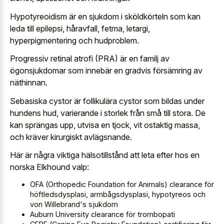
Hypotyreoidism är en sjukdom i sköldkörteln som kan
leda till epilepsi, håravfall, fetma, letargi,
hyperpigmentering och hudproblem.
Progressiv retinal atrofi (PRA) är en familj av
ögonsjukdomar som innebär en gradvis försämring av
näthinnan.
Sebasiska cystor är follikulära cystor som bildas under
hundens hud, varierande i storlek från små till stora. De
kan sprängas upp, utvisa en tjock, vit ostaktig massa,
och kräver kirurgiskt avlägsnande.
Här är några viktiga hälsotillstånd att leta efter hos en
norska Elkhound valp:
OFA (Orthopedic Foundation for Animals) clearance för
höftledsdysplasi, armbågsdysplasi, hypotyreos och
von Willebrand's sjukdom
Auburn University clearance för trombopati