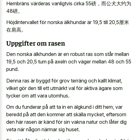
Hembräns värderas vanligtvis cirka 55磅，而公犬大约为
48磅。
Höjdintervallet för norska älkhundar är 19,5 till 20,5厘米
在肩高。
Uppgifter om rasen
Den norska älkhunden är en robust ras som står mellan
19,5 och 20,5 tum på axeln och väger mellan 48 och 55
pund.
Denna ras är byggd för grov terräng och kallt klimat,
vilket gör den till ett utmärkt val för aktiva ägare som
tycker om att vara utomhus.
Om du funderar på att ta in en älgkund i ditt hem, var
beredd på att den kommer att skälla mycket, eftersom
den här rasen är känd för sin vakna natur och låter dig
veta när någon närmar sig huset.