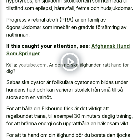
hypotyreos, en sjukdom i sköldkörteln som kan leda till
tillstånd som epilepsi, håravfall, fetma och hudsjukdomar.
Progressiv retinal atrofi (PRA) är en familj av
ögonsjukdomar som innebär en gradvis försämring av
näthinnan.
If this caught your attention, see:
Afghansk Hund
Som Springer
Källa:
youtube.com
,
Är den norska älghunden rätt hund för
dig?
Sebasiska cystor är follikulära cystor som bildas under
hundens hud och kan variera i storlek från små till så
stora som en valnöt.
För att hålla din Elkhound frisk är det viktigt att
regelbundet träna, till exempel 30 minuters daglig träning,
för att bränna energi och upprätthålla en hälsosam vikt.
För att ta hand om din älghund bör du borsta den tjocka