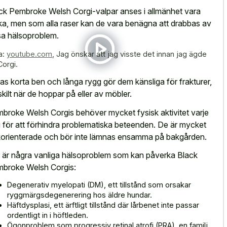
ck Pembroke Welsh Corgi-valpar anses i allmänhet vara
ska, men som alla raser kan de vara benägna att drabbas av
sa hälsoproblem.
a:
youtube.com
,
Jag önskar att jag visste det innan jag ägde
Corgi.
as korta ben och långa rygg gör dem känsliga för frakturer,
skilt när de hoppar på eller av möbler.
broke Welsh Corgis behöver mycket fysisk aktivitet varje
 för att förhindra problematiska beteenden. De är mycket
korienterade och bör inte lämnas ensamma på bakgården.
 är några vanliga hälsoproblem som kan påverka Black
broke Welsh Corgis:
Degenerativ myelopati (DM), ett tillstånd som orsakar
ryggmärgsdegenerering hos äldre hundar.
Häftdysplasi, ett ärftligt tillstånd där lårbenet inte passar
ordentligt in i höftleden.
Ögonproblem som progressiv retinal atrofi (PRA), en familj