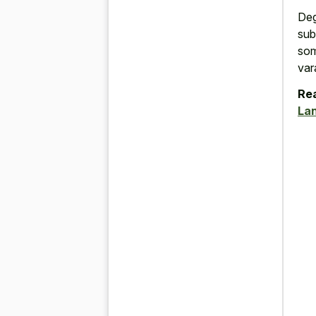
Deg
sub
som
var
Rea
La