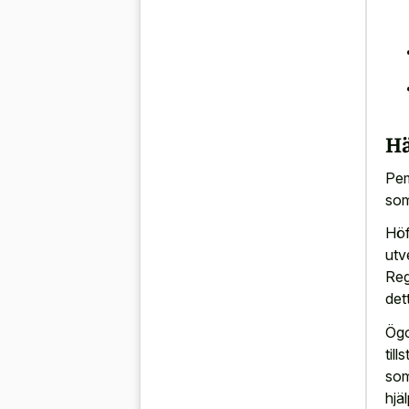
Hä
Pem
som
Höf
utv
Reg
dett
Ögo
til
som
hjäl