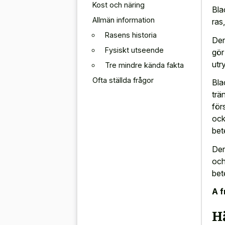
Kost och näring
Bla
Allmän information
ras
Rasens historia
Der
Fysiskt utseende
gör
utr
Tre mindre kända fakta
Ofta ställda frågor
Bla
trä
för
ock
bet
Der
och
bet
A f
H