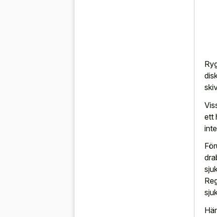
Ryg
dis
ski
Vis
ett 
int
För
dra
sju
Reg
sju
Här