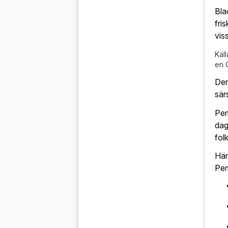
Bla
fri
vis
Käll
en 
Der
sär
Pem
dag
fol
Här
Pem