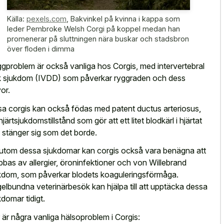
Källa:
pexels.com
,
Bakvinkel på kvinna i kappa som
leder Pembroke Welsh Corgi på koppel medan han
promenerar på sluttningen nära buskar och stadsbron
över floden i dimma
gproblem är också vanliga hos Corgis, med intervertebral
k sjukdom (IVDD) som påverkar ryggraden och dess
vor.
sa corgis kan också födas med patent ductus arteriosus,
hjärtsjukdomstillstånd som gör att ett litet blodkärl i hjärtat
e stänger sig som det borde.
utom dessa sjukdomar kan corgis också vara benägna att
bbas av allergier, öroninfektioner och von Willebrand
kdom, som påverkar blodets koaguleringsförmåga.
elbundna veterinärbesök kan hjälpa till att upptäcka dessa
kdomar tidigt.
 är några vanliga hälsoproblem i Corgis: