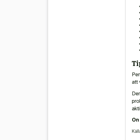
Ti
Pem
att 
Der
pro
akti
On 
Käll