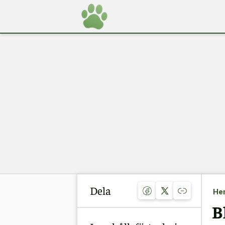
Dela
He
B