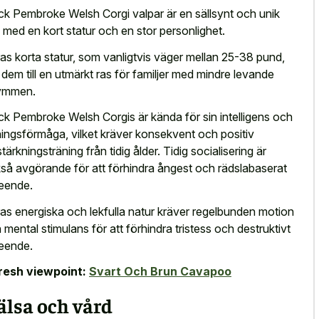
ck Pembroke Welsh Corgi valpar är en sällsynt och unik
, med en kort statur och en stor personlighet.
as korta statur, som vanligtvis väger mellan 25-38 pund,
 dem till en utmärkt ras för familjer med mindre levande
ymmen.
ck Pembroke Welsh Corgis är kända för sin intelligens och
ningsförmåga, vilket kräver konsekvent och positiv
stärkningsträning från tidig ålder. Tidig socialisering är
så avgörande för att förhindra ångest och rädslabaserat
eende.
as energiska och lekfulla natur kräver regelbunden motion
 mental stimulans för att förhindra tristess och destruktivt
eende.
resh viewpoint:
Svart Och Brun Cavapoo
älsa och vård