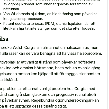
av ögonsjukdomar som innebär gradvis försämring av
näthinnan.
Von Willebrands sjukdom, en blodstörning som påverkar
koagulationsprocessen.
Patent ductus arteriosus (PDA), ett hjärtsjukdom där ett
litet kärl i hjärtat inte stänger som det ska efter födseln.
lsa
broke Welsh Corgis är i allmänhet en hälsosam ras, men
 alla raser kan de vara benägna att ha vissa hälsoproblem.
tdysplasi är ett vanligt tillstånd som påverkar höftledets
eckling och orsakar höftsmärta, halta och en ovanlig gång.
elbunden motion kan hjälpa till att förebygga eller hantera
a tillstånd.
nproblem är ett annat vanligt problem hos Corgis, med
lstånd som grå starr, glaukom och progressiv retinal atrofi
 påverkar synen. Regelbundna ögonundersökningar kan
pa till att upptäcka dessa tillstånd tidigt.