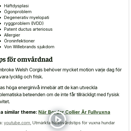
Häftdysplasi
Ögonproblem
Degenerativ myelopati
ryggproblem (IVDD)
Patent ductus arteriosus
Allergier
Öroninfektioner
Von Willebrands sjukdom
ps för omvårdnad
broke Welsh Corgis behöver mycket motion varje dag för
vara lycklig och frisk.
as höga energinivå innebär att de kan utveckla
blematiska beteenden om de inte får tillräckligt med fysisk
vitet.
a similar theme:
När Border Collier Är Fullvuxna
a:
youtube.com
,
Utmärkta hälsovårdstips för vuxna hundar