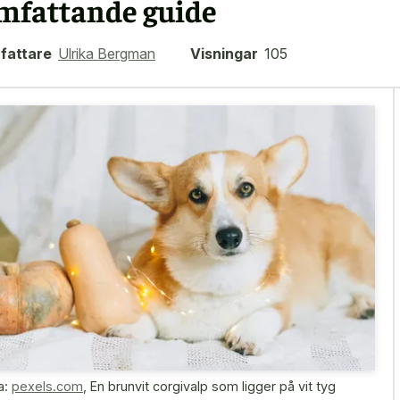
mfattande guide
fattare
Ulrika Bergman
Visningar
105
a:
pexels.com
,
En brunvit corgivalp som ligger på vit tyg