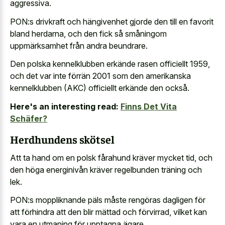
aggressiva.
PON:s drivkraft och hängivenhet gjorde den till en favorit
bland herdarna, och den fick så småningom
uppmärksamhet från andra beundrare.
Den polska kennelklubben erkände rasen officiellt 1959,
och det var inte förrän 2001 som den amerikanska
kennelklubben (AKC) officiellt erkände den också.
Here's an interesting read:
Finns Det Vita
Schäfer?
Herdhundens skötsel
Att ta hand om en polsk fårahund kräver mycket tid, och
den höga energinivån kräver regelbunden träning och
lek.
PON:s moppliknande päls måste rengöras dagligen för
att förhindra att den blir mättad och förvirrad, vilket kan
vara en utmaning för upptagna ägare.