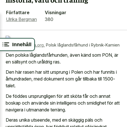
Författare
Visningar
Ulrika Bergman
380
Innehåll
Källa:
wikimedia.org
,
Polsk låglandsfårhund i Rybnik-Kamien
Den polska låglandsfårhunden, även känd som PON, är
en sällsynt och uråldrig ras.
Den här rasen har sitt ursprung i Polen och har funnits i
århundraden, med dokument som går tillbaka till 1500-
talet.
De föddes ursprungligen för att sköta får och annat
boskap och använde sin intelligens och smidighet för att
navigera i utmanande terräng.
Deras unika utseende, med en skäggig päls och
upprättställda öron, har förblivit relativt oförändrat