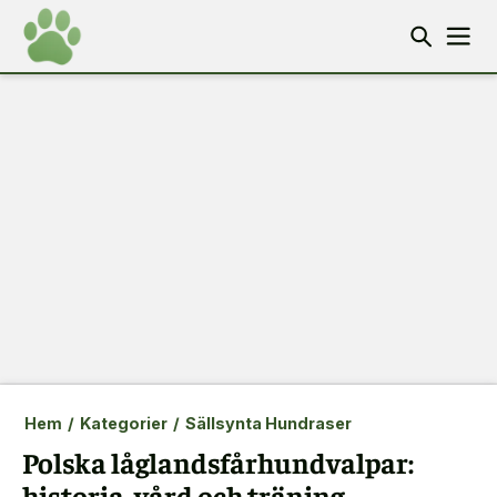
Hem
/
Kategorier
/
Sällsynta Hundraser
Polska låglandsfårhundvalpar:
historia, vård och träning