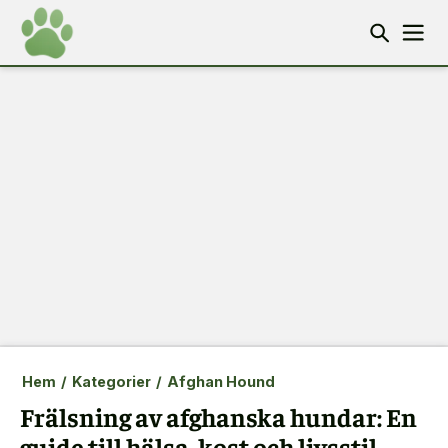
Hem
/
Kategorier
/
Afghan Hound
Frälsning av afghanska hundar: En
guide till hälsa, kost och livsstil