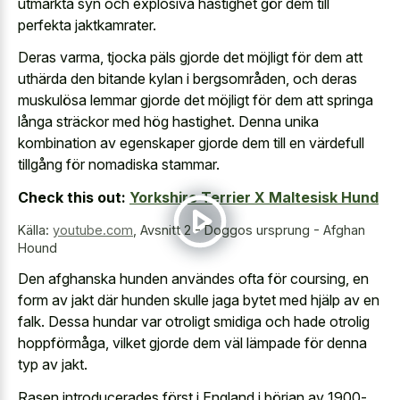
utmärkta syn och explosiva hastighet gör dem till
perfekta jaktkamrater.
Deras varma, tjocka päls gjorde det möjligt för dem att
uthärda den bitande kylan i bergsområden, och deras
muskulösa lemmar gjorde det möjligt för dem att springa
långa sträckor med hög hastighet. Denna unika
kombination av egenskaper gjorde dem till en värdefull
tillgång för nomadiska stammar.
Check this out:
Yorkshire Terrier X Maltesisk Hund
Källa:
youtube.com
,
Avsnitt 2 - Doggos ursprung - Afghan
Hound
Den afghanska hunden användes ofta för coursing, en
form av jakt där hunden skulle jaga bytet med hjälp av en
falk. Dessa hundar var otroligt smidiga och hade otrolig
hoppförmåga, vilket gjorde dem väl lämpade för denna
typ av jakt.
Rasen introducerades först i England i början av 1900-