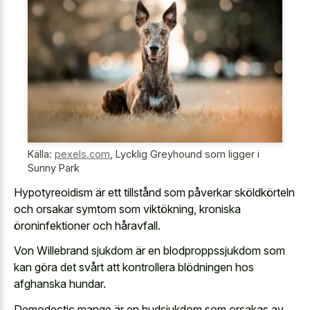
Källa:
pexels.com
,
Lycklig Greyhound som ligger i
Sunny Park
Hypotyreoidism är ett tillstånd som påverkar sköldkörteln
och orsakar symtom som viktökning, kroniska
öroninfektioner och håravfall.
Von Willebrand sjukdom är en blodproppssjukdom som
kan göra det svårt att kontrollera blödningen hos
afghanska hundar.
Demodectic mange är en hudsjukdom som orsakas av