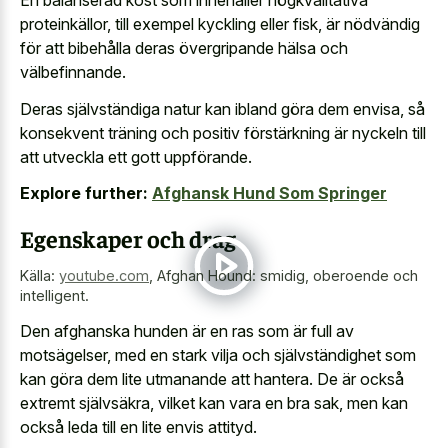
En balanserad kost som innehåller högkvalitativa
proteinkällor, till exempel kyckling eller fisk, är nödvändig
för att bibehålla deras övergripande hälsa och
välbefinnande.
Deras självständiga natur kan ibland göra dem envisa, så
konsekvent träning och positiv förstärkning är nyckeln till
att utveckla ett gott uppförande.
Explore further:
Afghansk Hund Som Springer
Egenskaper och drag
Källa:
youtube.com
,
Afghan Hound: smidig, oberoende och
intelligent.
Den afghanska hunden är en ras som är full av
motsägelser, med en stark vilja och självständighet som
kan göra dem lite utmanande att hantera. De är också
extremt självsäkra, vilket kan vara en bra sak, men kan
också leda till en lite envis attityd.