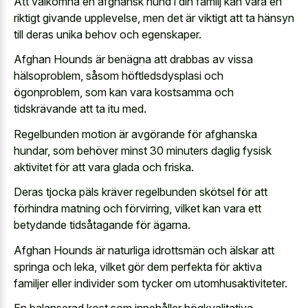
Att välkomna en afghansk hund i din familj kan vara en
riktigt givande upplevelse, men det är viktigt att ta hänsyn
till deras unika behov och egenskaper.
Afghan Hounds är benägna att drabbas av vissa
hälsoproblem, såsom höftledsdysplasi och
ögonproblem, som kan vara kostsamma och
tidskrävande att ta itu med.
Regelbunden motion är avgörande för afghanska
hundar, som behöver minst 30 minuters daglig fysisk
aktivitet för att vara glada och friska.
Deras tjocka päls kräver regelbunden skötsel för att
förhindra matning och förvirring, vilket kan vara ett
betydande tidsåtagande för ägarna.
Afghan Hounds är naturliga idrottsmän och älskar att
springa och leka, vilket gör dem perfekta för aktiva
familjer eller individer som tycker om utomhusaktiviteter.