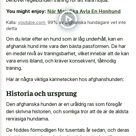
behöver regelbunden träning för att vara nöjda.
You might enjoy:
När Man Ska Avla En Honhund
Källa:
youtube.com
,
99% av afghanska hundägare vet inte
detta
Om du letar efter en hund som är låg underhåll, kan en
afghansk hund inte vara den bästa passformen. De har
en medel nivå av träningsbarhet, vilket innebär att de kan
vara envis ibland, och kräver konsekvent, tålmodig
träning.
Här är några viktiga kännetecken hos afghanshunden:
Historia och ursprung
Den afghanska hunden är en uråldrig ras som föregår
den skrivna historien, och somliga tror att de är de äldsta
renrasiga hundarna.
De föddes förmodligen för tusentals år sedan, och deras