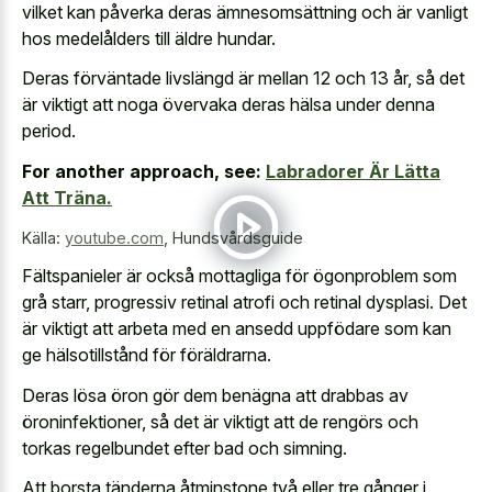
vilket kan påverka deras ämnesomsättning och är vanligt
hos medelålders till äldre hundar.
Deras förväntade livslängd är mellan 12 och 13 år, så det
är viktigt att noga övervaka deras hälsa under denna
period.
For another approach, see:
Labradorer Är Lätta
Att Träna.
Källa:
youtube.com
,
Hundsvårdsguide
Fältspanieler är också mottagliga för ögonproblem som
grå starr, progressiv retinal atrofi och retinal dysplasi. Det
är viktigt att arbeta med en ansedd uppfödare som kan
ge hälsotillstånd för föräldrarna.
Deras lösa öron gör dem benägna att drabbas av
öroninfektioner, så det är viktigt att de rengörs och
torkas regelbundet efter bad och simning.
Att borsta tänderna åtminstone två eller tre gånger i