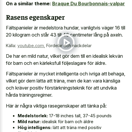
On a similar theme:
Braque Du Bourbonnais-valpar
Rasens egenskaper
Fältspanieler är medelstora hundar, vanligtvis väger 16 till
20 kilogram och står 43 till 46 centimeter lång på axeln.
Källa:
youtube.com
,
Fördelar och nackdelar
De har en mild natur, vilket gör dem till en idealisk lekvän
för barn och en kärleksfull följeslagare för äldre.
Fältspanieler är mycket intelligenta och ivriga att behaga,
vilket gör dem lätta att träna, men de kan vara känsliga
och kräver positiv förstärkningsteknik för att undvika
hårda träningsregimer.
Här är några viktiga rasegenskaper att tänka på:
Medelstorlek:
17-18 inches tall, 37-45 pounds
Mild natur:
idealisk för barn och äldre
Hög intelligens:
lätt att träna med positiv