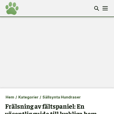
Hem
/
Kategorier
/
Sällsynta Hundraser
Frälsning av fältspaniel: En
väsentlig guide till lyckliga hem