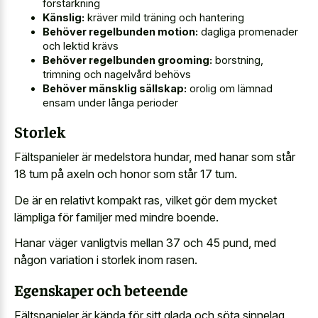
förstärkning
Känslig:
kräver mild träning och hantering
Behöver regelbunden motion:
dagliga promenader
och lektid krävs
Behöver regelbunden grooming:
borstning,
trimning och nagelvård behövs
Behöver mänsklig sällskap:
orolig om lämnad
ensam under långa perioder
Storlek
Fältspanieler är medelstora hundar, med hanar som står
18 tum på axeln och honor som står 17 tum.
De är en relativt kompakt ras, vilket gör dem mycket
lämpliga för familjer med mindre boende.
Hanar väger vanligtvis mellan 37 och 45 pund, med
någon variation i storlek inom rasen.
Egenskaper och beteende
Fältspanieler är kända för sitt glada och söta sinnelag,