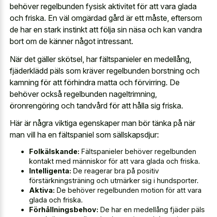
behöver regelbunden fysisk aktivitet för att vara glada
och friska. En väl omgärdad gård är ett måste, eftersom
de har en stark instinkt att följa sin näsa och kan vandra
bort om de känner något intressant.
När det gäller skötsel, har fältspanieler en medellång,
fjäderklädd päls som kräver regelbunden borstning och
kamning för att förhindra matta och förvirring. De
behöver också regelbunden nageltrimning,
öronrengöring och tandvård för att hålla sig friska.
Här är några viktiga egenskaper man bör tänka på när
man vill ha en fältspaniel som sällskapsdjur:
Folkälskande:
Fältspanieler behöver regelbunden
kontakt med människor för att vara glada och friska.
Intelligenta:
De reagerar bra på positiv
förstärkningsträning och utmärker sig i hundsporter.
Aktiva:
De behöver regelbunden motion för att vara
glada och friska.
Förhållningsbehov:
De har en medellång fjäder päls