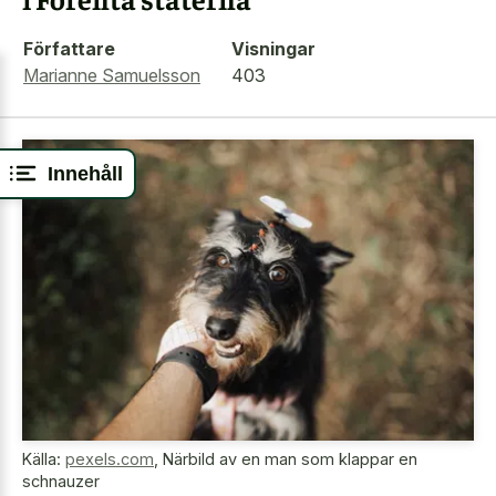
Författare
Visningar
Marianne Samuelsson
403
Innehåll
Källa:
pexels.com
,
Närbild av en man som klappar en
schnauzer