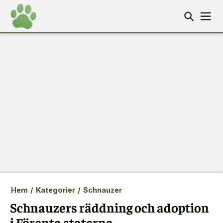
Hem
/
Kategorier
/
Schnauzer
Schnauzers räddning och adoption
i Förenta staterna