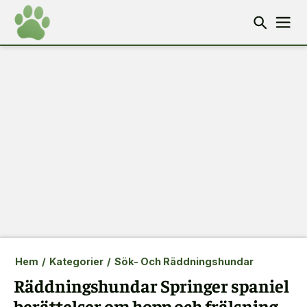
Hem
/
Kategorier
/
Sök- Och Räddningshundar
Räddningshundar Springer spaniel
berättelser om hopp och frälsning