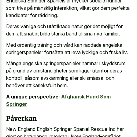
Engelska Springer Spaniels är mycket sociala hundar
som trivs på mänsklig interaktion, vilket gör dem perfekta
kandidater för räddning.
Deras vänliga och utåtriktade natur gör det möjligt för
dem att
snabbt bilda starka band till sina nya familjer
.
Med ordentlig träning och vård kan räddade engelska
springerspanieler fortsätta att
leva lyckliga och friska liv
.
Många engelska springerspanieler hamnar i skyddsrum
på grund av omständigheter som ligger utanför deras
kontroll, såsom avskärmning eller skilsmässa, och
behöver ett kärleksfullt hem.
A unique perspective:
Afghansk Hund Som
Springer
Påverkan
New England English Springer Spaniel Rescue Inc har
gjort en betydande inverkan i New England-området