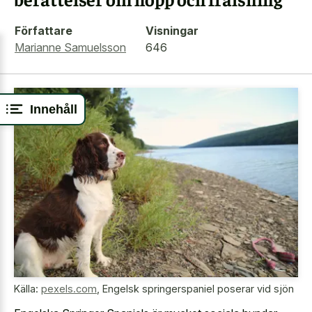
Författare
Visningar
Marianne Samuelsson
646
Innehåll
Källa:
pexels.com
,
Engelsk springerspaniel poserar vid sjön