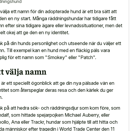
dningshund
 välja ett namn för din adopterade hund är ett bra sätt att
den en ny start. Många räddningshundar har tidigare fått
n efter sina tidigare ägare eller levnadssituationer, men det
helt okej att ge den en ny identitet.
k på din hunds personlighet och utseende när du väljer ett
n. Till exempel kan en hund med en fläckig päls vara
plig för ett namn som "Smokey" eller "Patch".
tt välja namn
 är ett speciellt ögonblick att ge din nya pälsade vän en
ntitet som återspeglar deras resa och den kärlek du ger
m.
k på att hedra sök- och räddningsdjur som kom före, som
dalf, som hittade spejarpojken Michael Auberry, eller
ollo, Ana eller Trackr, hundar som hjälpte till att hitta och
da människor efter tragedin i World Trade Center den 11