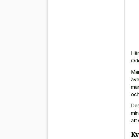
Här
räd
Man
äve
män
och
Des
min
att 
Kv