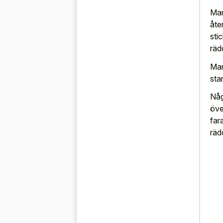
Man
åte
sti
räd
Man
sta
Någ
öve
far
räd