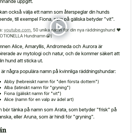
nnande uppgift.
kan också välja ett namn som återspeglar din hunds
eende, till exempel Fiona, som på gäliska betyder "vit".
a:
youtube.com
,
50 unika namn för din nya räddningshund ♥
OTIONELLA Hundnamn😭)
nen Alice, Amaryllis, Andromeda och Aurora är
pirerade av mytologi och natur, och de kommer säkert att
din hund att sticka ut.
 är några populära namn på kvinnliga räddningshundar:
Abby (hebreiskt namn för "den första dottern")
Alba (latinskt namn för "gryning")
Fiona (gäliskt namn för "vit")
Alice (namn för en valp av ädel art)
 bör tänka på namn som Arata, som betyder "frisk" på
anska, eller Aruna, som är hindi för "gryning".
än