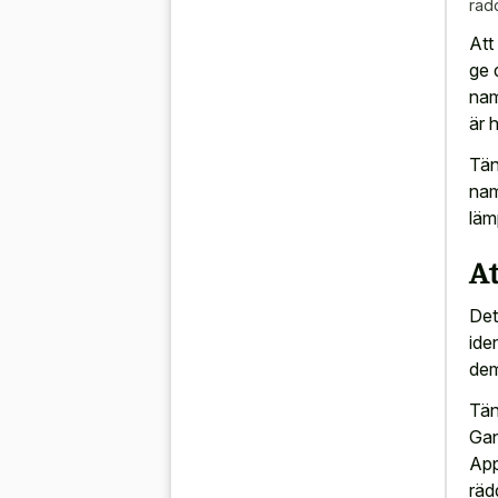
räd
Att
ge 
nam
är 
Tän
nam
läm
A
Det
ide
de
Tän
Gan
App
räd