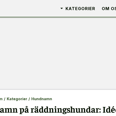
KATEGORIER
OM O
m
/
Kategorier
/
Hundnamn
amn på räddningshundar: Idée