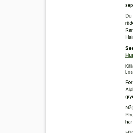
sep
Du 
räd
Ran
Hai
See
Hu
Käll
Lea
För
Alp
gry
Någ
Pho
har
Här