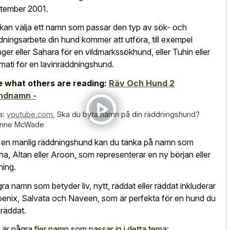
tember 2001.
kan välja ett namn som passar den typ av sök- och
dningsarbete din hund kommer att utföra, till exempel
ger eller Sahara för en vildmarkssökhund, eller Tuhin eller
mati för en lavinräddningshund.
 what others are reading:
Räv Och Hund 2
ndnamn -
a:
youtube.com
,
Ska du byta namn på din räddningshund?
nne McWade
 en manlig räddningshund kan du tänka på namn som
ha, Altan eller Aroon, som representerar en ny början eller
ning.
ra namn som betyder liv, nytt, räddat eller räddat inkluderar
enix, Salvata och Naveen, som är perfekta för en hund du
 räddat.
 är några fler namn som passar in i detta tema: