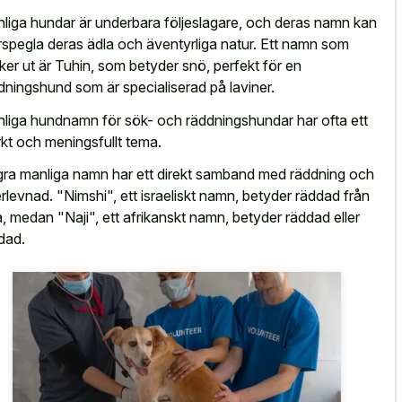
liga hundar är underbara följeslagare, och deras namn kan
rspegla deras ädla och äventyrliga natur. Ett namn som
cker ut är Tuhin, som betyder snö, perfekt för en
dningshund som är specialiserad på laviner.
liga hundnamn för sök- och räddningshundar har ofta ett
rkt och meningsfullt tema.
ra manliga namn har ett direkt samband med räddning och
rlevnad. "Nimshi", ett israeliskt namn, betyder räddad från
a, medan "Naji", ett afrikanskt namn, betyder räddad eller
dad.