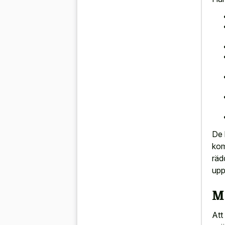
De 
kom
räd
upp
M
Att