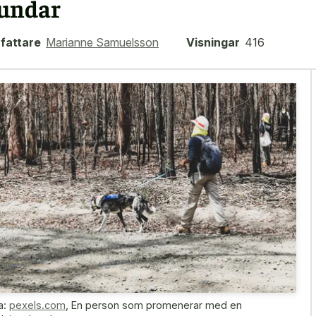
undar
fattare
Marianne Samuelsson
Visningar
416
a:
pexels.com
,
En person som promenerar med en