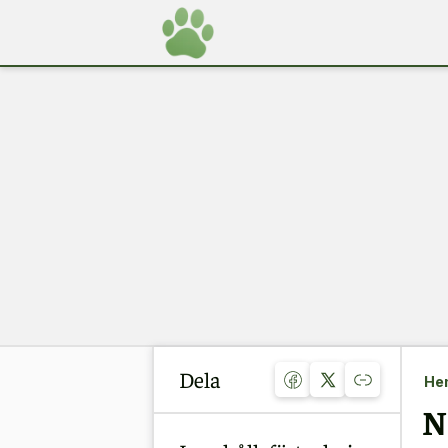
Dela
He
N