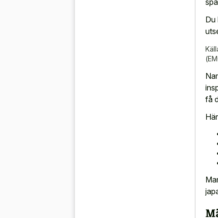
spä
Du 
uts
Käll
(EM
Nam
ins
få 
Här
Man
jap
M