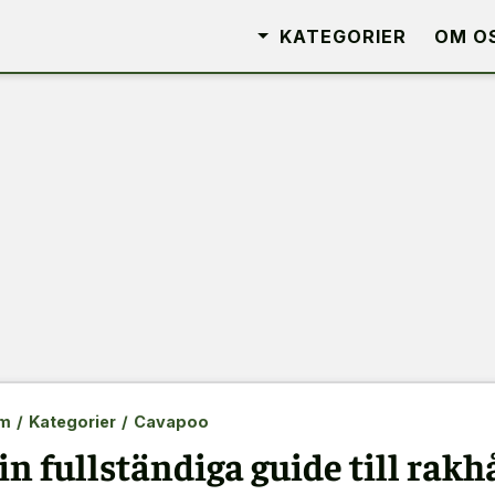
KATEGORIER
OM O
m
/
Kategorier
/
Cavapoo
in fullständiga guide till rak