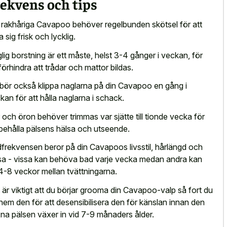
ekvens och tips
 rakhåriga Cavapoo behöver regelbunden skötsel för att
a sig frisk och lycklig.
lig borstning är ett måste, helst 3-4 gånger i veckan, för
 förhindra att trådar och mattor bildas.
bör också klippa naglarna på din Cavapoo en gång i
kan för att hålla naglarna i schack.
 och öron behöver trimmas var sjätte till tionde vecka för
 behålla pälsens hälsa och utseende.
frekvensen beror på din Cavapoos livsstil, hårlängd och
sa - vissa kan behöva bad varje vecka medan andra kan
4-8 veckor mellan tvättningarna.
 är viktigt att du börjar grooma din Cavapoo-valp så fort du
 hem den för att desensibilisera den för känslan innan den
na pälsen växer in vid 7-9 månaders ålder.