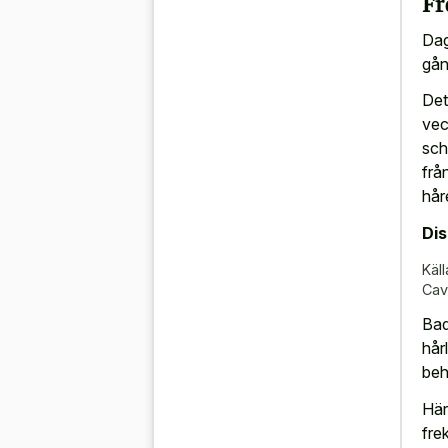
Fr
Dag
gån
Det
vec
sch
frå
hår
Di
Käll
Ca
Bad
hår
beh
Här
fre