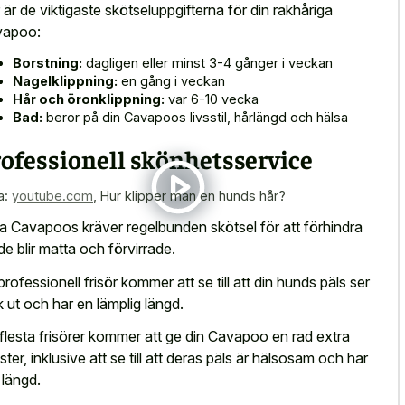
 är de viktigaste skötseluppgifterna för din rakhåriga
vapoo:
Borstning:
dagligen eller minst 3-4 gånger i veckan
Nagelklippning:
en gång i veckan
Hår och öronklippning:
var 6-10 vecka
Bad:
beror på din Cavapoos livsstil, hårlängd och hälsa
ofessionell skönhetsservice
a:
youtube.com
,
Hur klipper man en hunds hår?
a Cavapoos kräver regelbunden skötsel för att förhindra
 de blir matta och förvirrade.
professionell frisör kommer att se till att din hunds päls ser
sk ut och har en lämplig längd.
flesta frisörer kommer att ge din Cavapoo en rad extra
nster, inklusive att se till att deras päls är hälsosam och har
 längd.