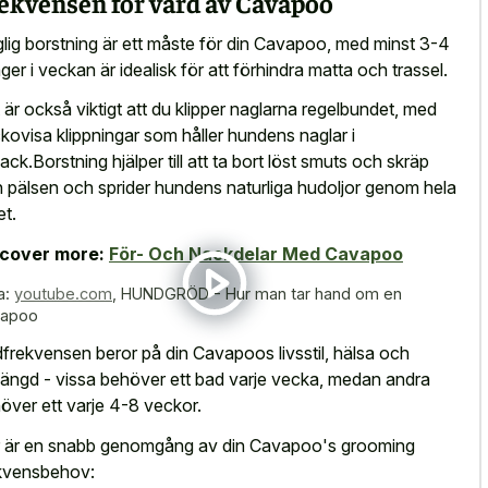
ekvensen för vård av Cavapoo
lig borstning är ett måste för din Cavapoo, med minst 3-4
ger i veckan är idealisk för att förhindra matta och trassel.
 är också viktigt att du klipper naglarna regelbundet, med
kovisa klippningar som håller hundens naglar i
ack.Borstning hjälper till att ta bort löst smuts och skräp
n pälsen och sprider hundens naturliga hudoljor genom hela
et.
scover more:
För- Och Nackdelar Med Cavapoo
a:
youtube.com
,
HUNDGRÖD - Hur man tar hand om en
vapoo
frekvensen beror på din Cavapoos livsstil, hälsa och
längd - vissa behöver ett bad varje vecka, medan andra
över ett varje 4-8 veckor.
 är en snabb genomgång av din Cavapoo's grooming
kvensbehov: