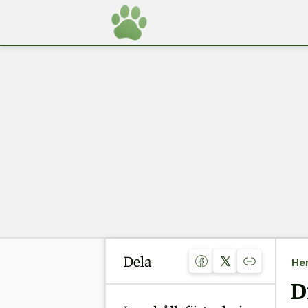
Dela
He
D