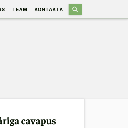
SS
TEAM
KONTAKTA
håriga cavapus