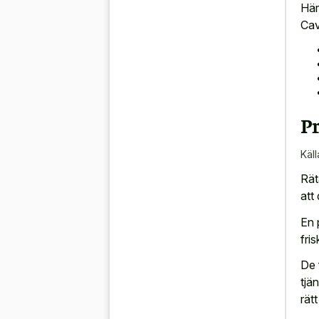
Här
Ca
Pr
Käll
Rät
att
En 
fri
De 
tjä
rätt