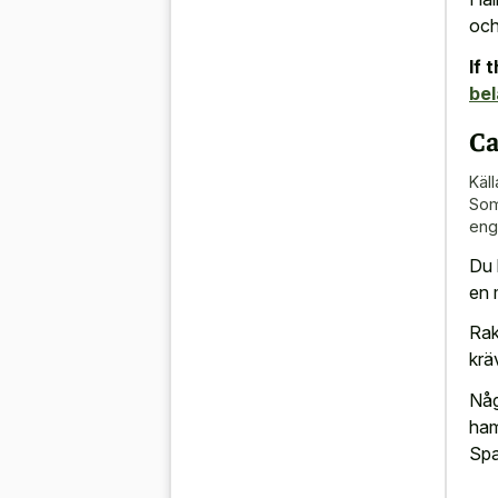
och
If 
be
Ca
Käll
Som
eng
Du 
en 
Rak
krä
Någ
ham
Spa