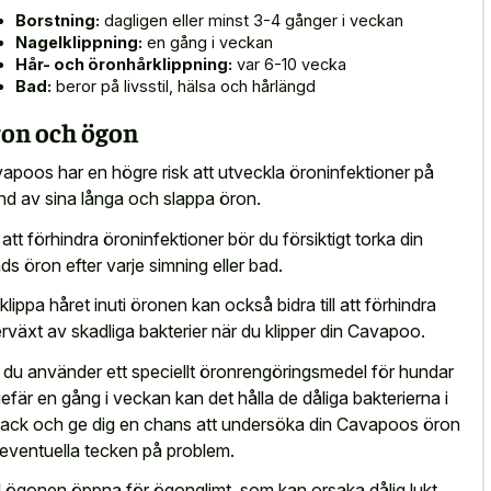
Borstning:
dagligen eller minst 3-4 gånger i veckan
Nagelklippning:
en gång i veckan
Hår- och öronhårklippning:
var 6-10 vecka
Bad:
beror på livsstil, hälsa och hårlängd
on och ögon
apoos har en högre risk att utveckla öroninfektioner på
nd av sina långa och slappa öron.
 att förhindra öroninfektioner bör du försiktigt torka din
ds öron efter varje simning eller bad.
 klippa håret inuti öronen kan också bidra till att förhindra
rväxt av skadliga bakterier när du klipper din Cavapoo.
du använder ett speciellt öronrengöringsmedel för hundar
efär en gång i veckan kan det hålla de dåliga bakterierna i
ack och ge dig en chans att undersöka din Cavapoos öron
 eventuella tecken på problem.
l ögonen öppna för ögonglimt, som kan orsaka dålig lukt