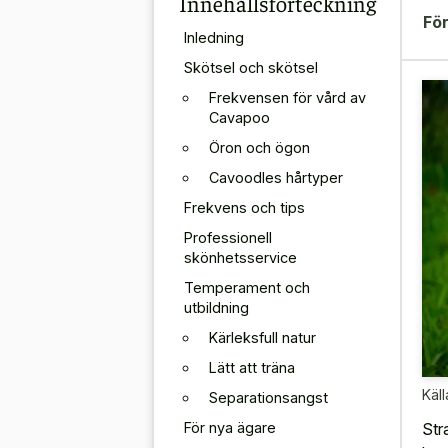
Innehållsförteckning
För
Inledning
Skötsel och skötsel
Frekvensen för vård av
Cavapoo
Öron och ögon
Cavoodles hårtyper
Frekvens och tips
Professionell
skönhetsservice
Temperament och
utbildning
Kärleksfull natur
Lätt att träna
Käll
Separationsangst
För nya ägare
Str