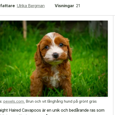
fattare
Ulrika Bergman
Visningar
21
a:
pexels.com
,
Brun och vit långhårig hund på grönt gräs
aight Haired Cavapoos är en unik och bedårande ras som