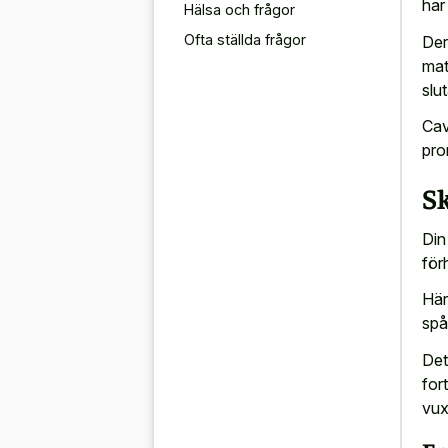
har
Hälsa och frågor
Ofta ställda frågor
Der
mat
slu
Cav
pro
Sk
Din
för
Här 
spå
Det
for
vux