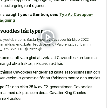
 missfärgning runt ögonen.
this caught your attention, see:
Typ Av Cavapoo-
läggning
voodles hårtyper
a:
youtube.com
,
Bästa typer av Cavapoo hårklipp 2022
marklipp eng_Latn Teddybjörn 🐶 Valp eng_Latn Lamm
_Latn Shih Tzu 🔴 2022 🔴
kommer att vara glad att veta att Cavoodles kan komma i
mängd olika frakter, inklusive rakt hår.
thåriga Cavoodles tenderar att kasta säsongsmässigt och
ver veckovis grooming för att förhindra mattor och tangles.
ra F1- och cirka 25% av F2-generationen Cavoodles
nar med rak päls som deras Cavalier King Charles
niel-förälder.