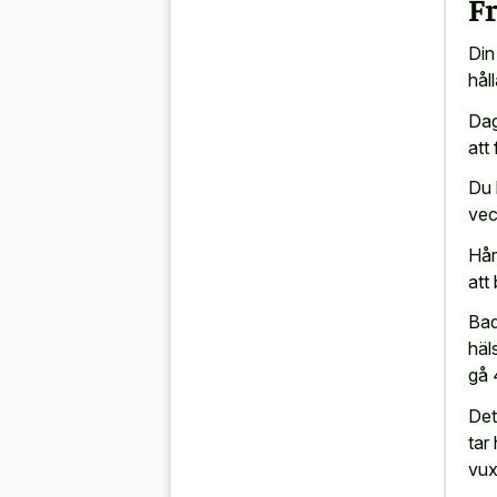
Fr
Din
håll
Dag
att
Du 
vec
Hår
att
Bad
häl
gå 
Det
tar
vux