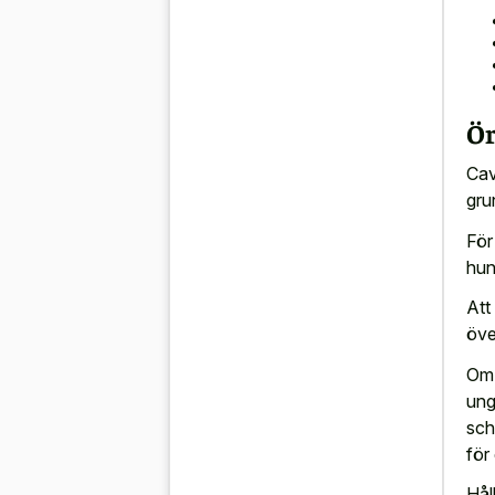
Ör
Cav
gru
För
hun
Att
öve
Om 
ung
sch
för
Hål