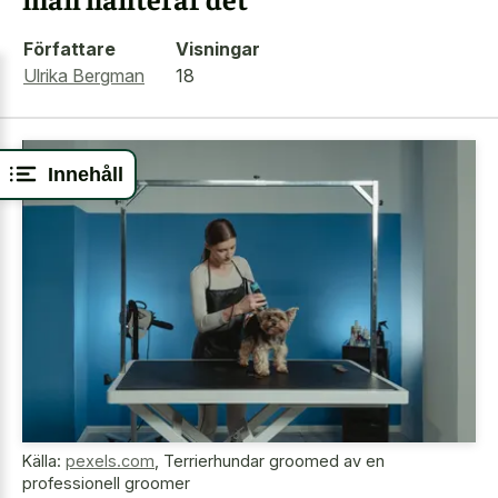
Författare
Visningar
Ulrika Bergman
18
Innehåll
Källa:
pexels.com
,
Terrierhundar groomed av en
professionell groomer