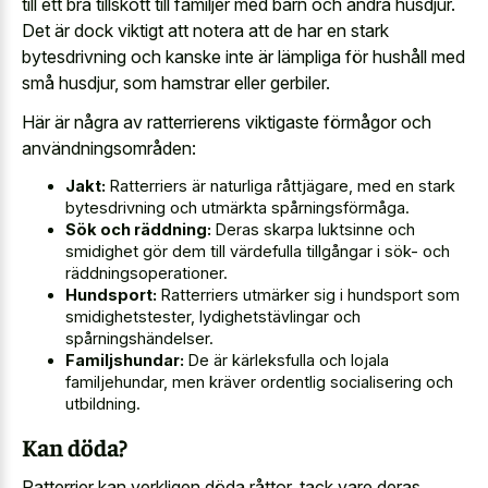
till ett bra tillskott till familjer med barn och andra husdjur.
Det är dock viktigt att notera att de har en stark
bytesdrivning och kanske inte är lämpliga för hushåll med
små husdjur, som hamstrar eller gerbiler.
Här är några av ratterrierens viktigaste förmågor och
användningsområden:
Jakt:
Ratterriers är naturliga råttjägare, med en stark
bytesdrivning och utmärkta spårningsförmåga.
Sök och räddning:
Deras skarpa luktsinne och
smidighet gör dem till värdefulla tillgångar i sök- och
räddningsoperationer.
Hundsport:
Ratterriers utmärker sig i hundsport som
smidighetstester, lydighetstävlingar och
spårningshändelser.
Familjshundar:
De är kärleksfulla och lojala
familjehundar, men kräver ordentlig socialisering och
utbildning.
Kan döda?
Ratterrier kan verkligen döda råttor, tack vare deras