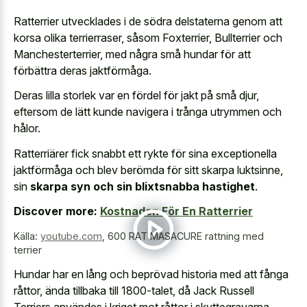
Ratterrier utvecklades i de södra delstaterna genom att
korsa olika terrierraser, såsom Foxterrier, Bullterrier och
Manchesterterrier, med några små hundar för att
förbättra deras jaktförmåga.
Deras lilla storlek var en fördel för jakt på små djur,
eftersom de lätt kunde navigera i trånga utrymmen och
hålor.
Ratterriärer fick snabbt ett rykte för sina exceptionella
jaktförmåga och blev berömda för sitt skarpa luktsinne,
sin
skarpa syn och sin blixtsnabba hastighet
.
Discover more:
Kostnaden För En Ratterrier
Källa:
youtube.com
,
600 RAT MASACURE rattning med
terrier
Hundar har en lång och beprövad historia med att fånga
råttor, ända tillbaka till 1800-talet, då Jack Russell
Terriers användes i kriget mot råttor i skyttegravarna.