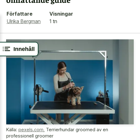
Författare
Visningar
Ulrika Bergman
1 tn
Innehåll
Källa:
pexels.com
,
Terrierhundar groomed av en
professionell groomer