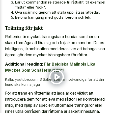
Lär ut kommandon relaterade till råttjakt, till exempel
"hitta" eller "sök".
Öva spårning genom att ställa upp låtsasråttledar.
Belöna framgång med godis, beröm och lek.
Träning för jakt
Ratterrier är mycket träningsbara hundar som har en
skarp förmåga att lära sig och följa kommandon. Deras
intelligens, i kombination med deras iver att behaga sina
ägare, gör dem mycket träningsbara för råttor.
Additional reading:
Får Belgiska Malinois Lika
Mycket Som Schäferhundar?
Källa:
youtube.com
,
3 Saker som är nödvändiga för att din
hund ska kunna jaga
För att träna en råttterriär att jaga är det viktigt att
introducera dem för att leva med råttor i en kontrollerad
miljö, med hjälp av speciellt utformade träningsrör eller
inneslutna områden där råttorna är säkert inneslutna.