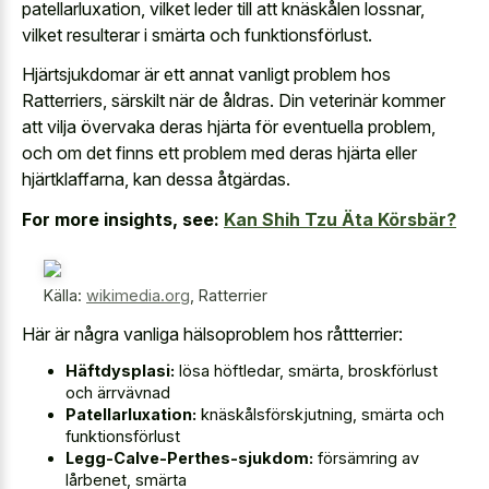
patellarluxation, vilket leder till att knäskålen lossnar,
vilket resulterar i smärta och funktionsförlust.
Hjärtsjukdomar är ett annat vanligt problem hos
Ratterriers, särskilt när de åldras. Din veterinär kommer
att vilja övervaka deras hjärta för eventuella problem,
och om det finns ett problem med deras hjärta eller
hjärtklaffarna, kan dessa åtgärdas.
For more insights, see:
Kan Shih Tzu Äta Körsbär?
Källa:
wikimedia.org
,
Ratterrier
Här är några vanliga hälsoproblem hos råttterrier:
Häftdysplasi:
lösa höftledar, smärta, broskförlust
och ärrvävnad
Patellarluxation:
knäskålsförskjutning, smärta och
funktionsförlust
Legg-Calve-Perthes-sjukdom:
försämring av
lårbenet, smärta