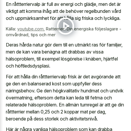
En råttterriervalp är full av energi och glädje, men det är
viktigt att komma ihåg att de behöver regelbunden vård
och uppmärksamhet för att hålla sig friska och lyckliga.
Källa:
youtube.com
,
Ratterrier: Din energiska följeslagare -
omvårdnad, tips och mer
Deras hårda natur gör dem till en utmärkt ras för familjer,
men de kan vara benägna att drabbas av vissa
hälsoproblem, till exempel lösgörelse i knäben, hjärtfel
och höftledsdysplasi.
För att hålla din råttterriervalp frisk är det avgörande att
ge den en balanserad kost som uppfyller dess
näringsbehov. Ge den högkvalitativ hundmat och undvik
övermatning, eftersom detta kan leda till fetma och
relaterade hälsoproblem. En allmän tumregel är att ge din
råttterrier mellan 0,25 och 2 koppar mat per dag,
beroende på dess storlek och aktivitetsnivå.
Här är några vanliga hälsoproblem som kan drabba