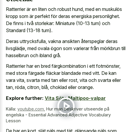
Ratterrier är en liten och robust hund, med en muskulös
kropp som är perfekt för deras energiska personlighet.
De finns i två storlekar: Miniature (10-13 tum) och
Standard (13-18 tum).
Deras uttrycksfulla, vakna ansikten återspeglar deras
livsglädje, med ovala ögon som varierar från mörkbrun till
hasselbrun och ibland grå.
Ratterrier har en bred färgkombination i ett fotmönster,
med stora färgade fläckar blandade med vitt. De kan
vara vita, svarta med tan eller rost, vita och svarta eller
tan, röda, citron, blå, choklad eller orange.
Explore further:
Vita Söta Maltipoo-valpar
Källa:
youtube.com
,
Hur man beskriver utseende på
engelska - Essential Advanced Adjective Vocabulary
Lesson
De har en kort, slät päls med tät, glänsande päls som