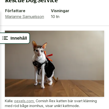
Författare
Visningar
Marianne Samuelsson
10 tn
Innehåll
Källa:
pexels.com
,
Cornish Rex katten bär svart klänning
med röd båge inomhus, visar unikt kattmode.