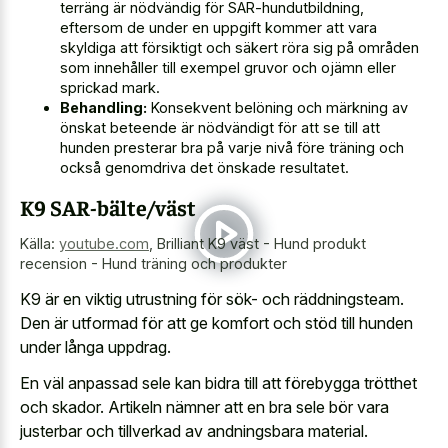
terräng är nödvändig för SAR-hundutbildning,
eftersom de under en uppgift kommer att vara
skyldiga att försiktigt och säkert röra sig på områden
som innehåller till exempel gruvor och ojämn eller
sprickad mark.
Behandling:
Konsekvent belöning och märkning av
önskat beteende är nödvändigt för att se till att
hunden presterar bra på varje nivå före träning och
också genomdriva det önskade resultatet.
K9 SAR-bälte/väst
Källa:
youtube.com
,
Brilliant K9 väst - Hund produkt
recension - Hund träning och produkter
K9 är en viktig utrustning för sök- och räddningsteam.
Den är utformad för att ge komfort och stöd till hunden
under långa uppdrag.
En väl anpassad sele kan bidra till att förebygga trötthet
och skador. Artikeln nämner att en bra sele bör vara
justerbar och tillverkad av andningsbara material.