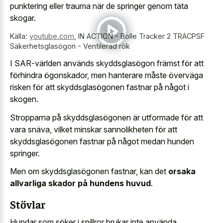
punktering eller trauma när de springer genom täta
skogar.
Källa:
youtube.com
,
IN ACTION - Bolle Tracker 2 TRACPSF
Säkerhetsglasögon - Ventilerad rök
I SAR-världen används skyddsglasögon främst för att
förhindra ögonskador, men hanterare måste överväga
risken för att skyddsglasögonen fastnar på något i
skogen.
Stropparna på skyddsglasögonen är utformade för att
vara snäva, vilket minskar sannolikheten för att
skyddsglasögonen fastnar på något medan hunden
springer.
Men om skyddsglasögonen fastnar, kan det
orsaka
allvarliga skador på hundens huvud
.
Stövlar
Hundar som söker i spillror brukar inte använda