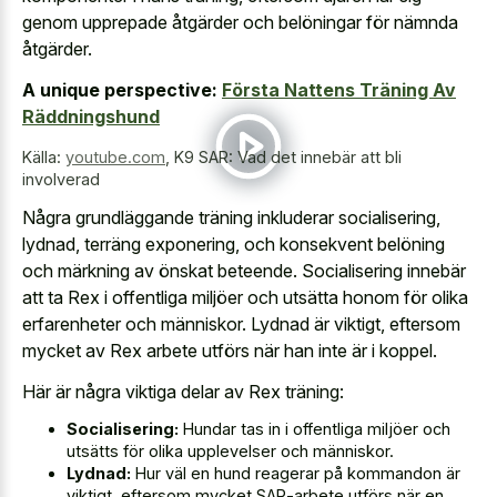
genom upprepade åtgärder och belöningar för nämnda
åtgärder.
A unique perspective:
Första Nattens Träning Av
Räddningshund
Källa:
youtube.com
,
K9 SAR: Vad det innebär att bli
involverad
Några grundläggande träning inkluderar socialisering,
lydnad, terräng exponering, och konsekvent belöning
och märkning av önskat beteende. Socialisering innebär
att ta Rex i offentliga miljöer och utsätta honom för olika
erfarenheter och människor. Lydnad är viktigt, eftersom
mycket av Rex arbete utförs när han inte är i koppel.
Här är några viktiga delar av Rex träning:
Socialisering:
Hundar tas in i offentliga miljöer och
utsätts för olika upplevelser och människor.
Lydnad:
Hur väl en hund reagerar på kommandon är
viktigt, eftersom mycket SAR-arbete utförs när en