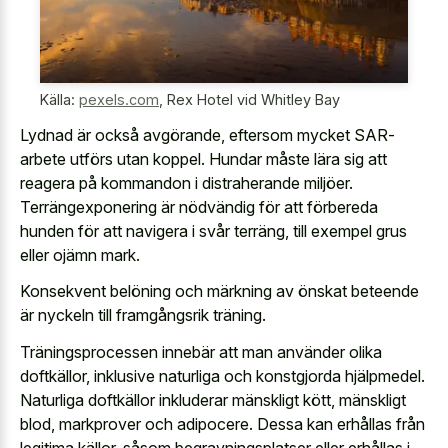
Källa:
pexels.com
,
Rex Hotel vid Whitley Bay
Lydnad är också avgörande, eftersom mycket SAR-
arbete utförs utan koppel. Hundar måste lära sig att
reagera på kommandon i distraherande miljöer.
Terrängexponering är nödvändig för att förbereda
hunden för att navigera i svår terräng, till exempel grus
eller ojämn mark.
Konsekvent belöning och märkning av önskat beteende
är nyckeln till framgångsrik träning.
Träningsprocessen innebär att man använder olika
doftkällor, inklusive naturliga och konstgjorda hjälpmedel.
Naturliga doftkällor inkluderar mänskligt kött, mänskligt
blod, markprover och adipocere. Dessa kan erhållas från
legitima källor, såsom begravningsplatser eller erhållas i