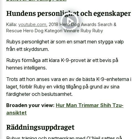
Hundens personlighet och egenskaper
Källa:
youtube.com
,
2018 Hero Dog Awards Search &
Rescue Hero Dog Kategori Vinnare Ruby Ruby
Rubys personlighet är som en smart men stygga valp
från ett skyddsrum.
Rubys förmåga att klara K-9-provet är ett bevis på
hennes intelligens.
Trots att hon anses vara en av de bästa K-9-enheterna i
laget, förblir Ruby en viktig tillgång på grund av sina
färdigheter och beslutsamhet.
Broaden your view:
Hur Man Trimmar Shih Tzu-
ansiktet
Räddningsuppdraget
Rubys träning och partnerskap med O'Neil sattes på