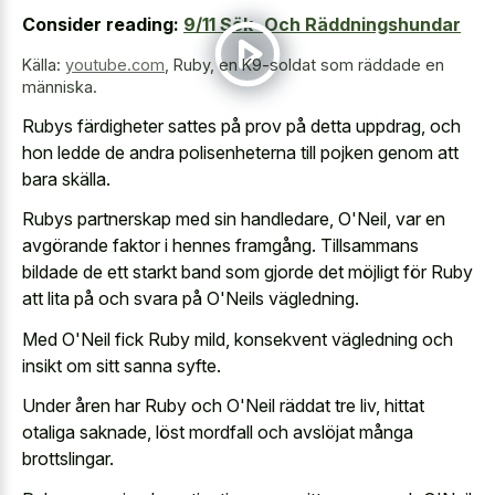
Consider reading:
9/11 Sök- Och Räddningshundar
Källa:
youtube.com
,
Ruby, en K9-soldat som räddade en
människa.
Rubys färdigheter sattes på prov på detta uppdrag, och
hon ledde de andra polisenheterna till pojken genom att
bara skälla.
Rubys partnerskap med sin handledare, O'Neil, var en
avgörande faktor i hennes framgång. Tillsammans
bildade de ett starkt band som gjorde det möjligt för Ruby
att lita på och svara på O'Neils vägledning.
Med O'Neil fick Ruby mild, konsekvent vägledning och
insikt om sitt sanna syfte.
Under åren har Ruby och O'Neil räddat tre liv, hittat
otaliga saknade, löst mordfall och avslöjat många
brottslingar.