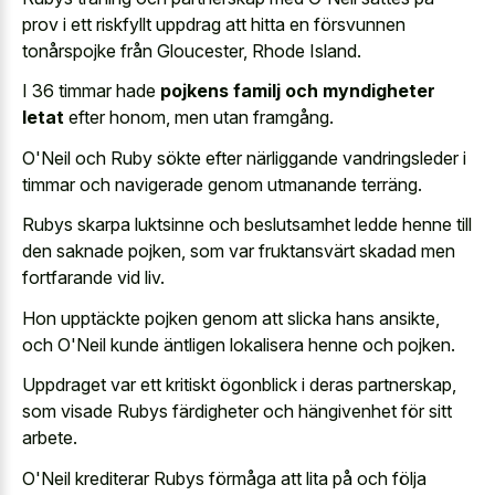
prov i ett riskfyllt uppdrag att hitta en försvunnen
tonårspojke från Gloucester, Rhode Island.
I 36 timmar hade
pojkens familj och myndigheter
letat
efter honom, men utan framgång.
O'Neil och Ruby sökte efter närliggande vandringsleder i
timmar och navigerade genom utmanande terräng.
Rubys skarpa luktsinne och beslutsamhet ledde henne till
den saknade pojken, som var fruktansvärt skadad men
fortfarande vid liv.
Hon upptäckte pojken genom att slicka hans ansikte,
och O'Neil kunde äntligen lokalisera henne och pojken.
Uppdraget var ett kritiskt ögonblick i deras partnerskap,
som visade Rubys färdigheter och hängivenhet för sitt
arbete.
O'Neil krediterar Rubys förmåga att lita på och följa