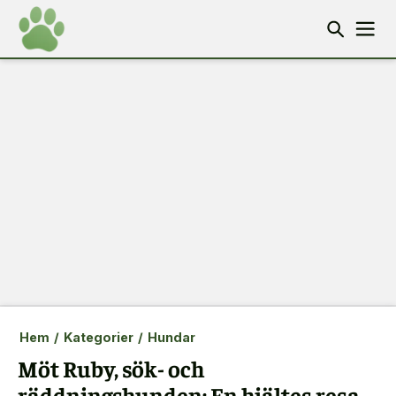
Hem
/
Kategorier
/
Hundar
Möt Ruby, sök- och
räddningshunden: En hjältes resa