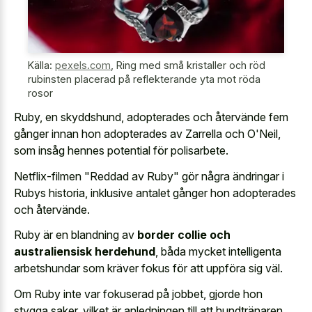
Källa:
pexels.com
,
Ring med små kristaller och röd
rubinsten placerad på reflekterande yta mot röda
rosor
Ruby, en skyddshund, adopterades och återvände fem
gånger innan hon adopterades av Zarrella och O'Neil,
som insåg hennes potential för polisarbete.
Netflix-filmen "Reddad av Ruby" gör några ändringar i
Rubys historia, inklusive antalet gånger hon adopterades
och återvände.
Ruby är en blandning av
border collie och
australiensisk herdehund
, båda mycket intelligenta
arbetshundar som kräver fokus för att uppföra sig väl.
Om Ruby inte var fokuserad på jobbet, gjorde hon
stygga saker, vilket är anledningen till att hundtränaren