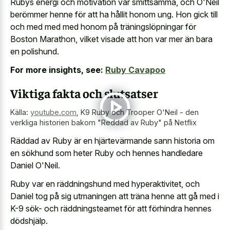
Rubys energi och motivation var smittsamma, och O'Neil
berömmer henne för att ha hållit honom ung. Hon gick till
och med med med honom på träningslöpningar för
Boston Marathon, vilket visade att hon var mer än bara
en polishund.
For more insights, see:
Ruby Cavapoo
Viktiga fakta och slutsatser
Källa:
youtube.com
,
K9 Ruby och Trooper O'Neil - den
verkliga historien bakom "Reddad av Ruby" på Netflix
Räddad av Ruby är en hjärtevärmande sann historia om
en sökhund som heter Ruby och hennes handledare
Daniel O'Neil.
Ruby var en räddningshund med hyperaktivitet, och
Daniel tog på sig utmaningen att träna henne att gå med i
K-9 sök- och räddningsteamet för att förhindra hennes
dödshjälp.