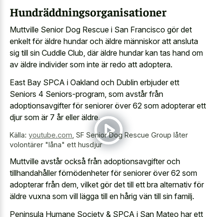
Hundräddningsorganisationer
Muttville Senior Dog Rescue i San Francisco gör det
enkelt för äldre hundar och äldre människor att ansluta
sig till sin Cuddle Club, där äldre hundar kan tas hand om
av äldre individer som inte är redo att adoptera.
East Bay SPCA i Oakland och Dublin erbjuder ett
Seniors 4 Seniors-program, som avstår från
adoptionsavgifter för seniorer över 62 som adopterar ett
djur som är 7 år eller äldre.
Källa:
youtube.com
,
SF Senior Dog Rescue Group låter
volontärer "låna" ett husdjur
Muttville avstår också från adoptionsavgifter och
tillhandahåller förnödenheter för seniorer över 62 som
adopterar från dem, vilket gör det till ett bra alternativ för
äldre vuxna som vill lägga till en hårig vän till sin familj.
Peninsula Humane Society & SPCA i San Mateo har ett