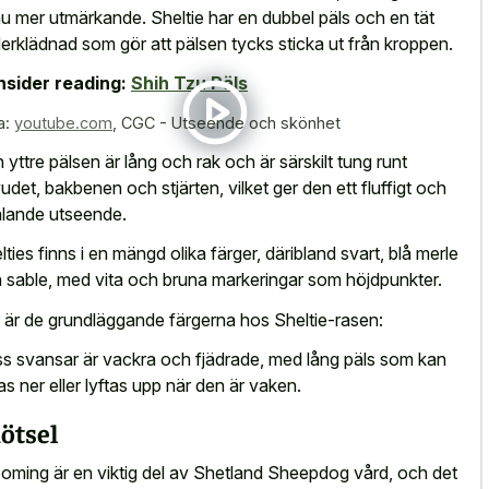
u mer utmärkande. Sheltie har en dubbel päls och en tät
erklädnad som gör att pälsen tycks sticka ut från kroppen.
sider reading:
Shih Tzu Päls
a:
youtube.com
,
CGC - Utseende och skönhet
 yttre pälsen är lång och rak och är särskilt tung runt
udet, bakbenen och stjärten, vilket ger den ett fluffigt och
ltalande utseende.
lties finns i en mängd olika färger, däribland svart, blå merle
 sable, med vita och bruna markeringar som höjdpunkter.
 är de grundläggande färgerna hos Sheltie-rasen:
s svansar är vackra och fjädrade, med lång päls som kan
as ner eller lyftas upp när den är vaken.
ötsel
oming är en viktig del av Shetland Sheepdog vård, och det