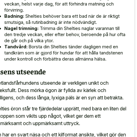
veckan, helst varje dag, för att förhindra matning och
förvirring.
Badning:
Shelties behöver bara ett bad när de är riktigt
smutsiga, så rutinbadning är inte nödvändigt.
Nagel trimning:
Trimma din Shelties naglar varannan till
den tredje veckan, eller efter behov, beroende på hur ofta
de går och på vilka ytor.
Tandvård:
Borsta din Shelties tänder dagligen med en
tandkräm som är gjord för hundar för att hålla tandstenen
under kontroll och förbättra deras allmänna hälsa.
sens utseende
tlandsfårhundens utseende är verkligen unikt och
leksfullt. Dess mörka ögon är fyllda av kärlek och
elligens, och dess långa, lyxiga päls är en syn att betrakta.
lties öron står tre fjärdedelar upprätt, med bara en liten del
toppen som vikits upp något, vilket ger dem ett
märksamt och uppmärksamt uttryck.
 har en svart näsa och ett kilformat ansikte, vilket gör den