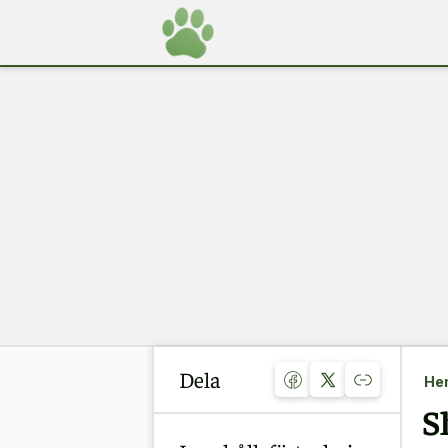
Dela
He
S