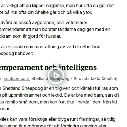
 är viktigt att du klipper naglarna, men hur ofta du gör det
or på hur ofta din Sheltie går och på vilka ytor.
dvård är också avgörande, och veterinärer
ommenderar att man borstar tänderna dagligen med en
dkräm som är gjord för hundar.
 är en snabb sammanfattning av vad din Shetland
epdog behöver:
emperament och intelligens
a:
youtube.com
,
Shetland Sheepdog - 10 bästa fakta (Sheltie)
 Shetland Sheepdog är en tillgiven och kärleksfull ras som
vs på uppmärksamhet och lektid. De är bra med barn, särskilt
as familjs små barn, men kan försöka "herda" dem från tid
 annan.
lties kan vara försiktiga eller blyga runt främlingar, så tidig
ialisering är avgörande för att förhindra nippning eller