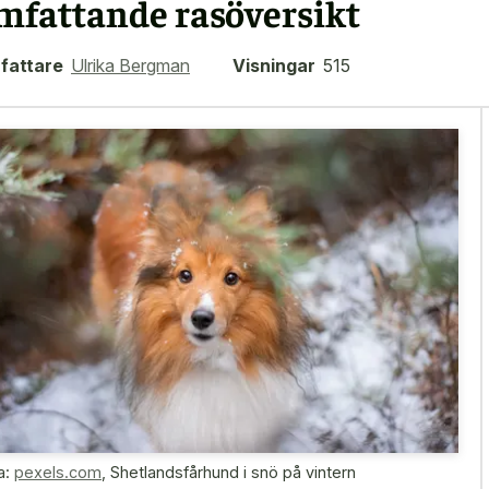
mfattande rasöversikt
fattare
Ulrika Bergman
Visningar
515
a:
pexels.com
,
Shetlandsfårhund i snö på vintern