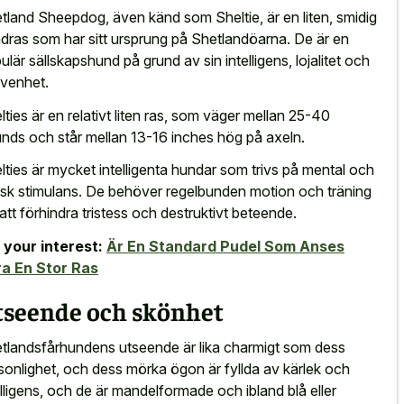
tland Sheepdog, även känd som Sheltie, är en liten, smidig
dras som har sitt ursprung på Shetlandöarna. De är en
ulär sällskapshund på grund av sin intelligens, lojalitet och
givenhet.
lties är en relativt liten ras, som väger mellan 25-40
nds och står mellan 13-16 inches hög på axeln.
lties är mycket intelligenta hundar som trivs på mental och
isk stimulans. De behöver regelbunden motion och träning
 att förhindra tristess och destruktivt beteende.
 your interest:
Är En Standard Pudel Som Anses
a En Stor Ras
tseende och skönhet
tlandsfårhundens utseende är lika charmigt som dess
sonlighet, och dess mörka ögon är fyllda av kärlek och
elligens, och de är mandelformade och ibland blå eller