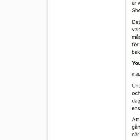
är 
She
Det
val
mås
för
bak
You
Käll
Und
och
dag
ens
Att
gån
när