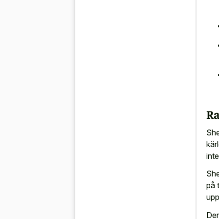
Ra
She
kär
int
She
på 
upp
Den