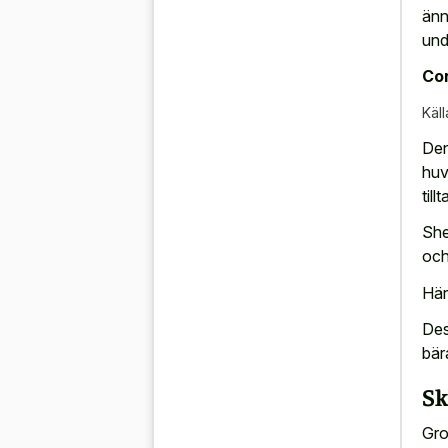
änn
und
Con
Käll
Den
huv
til
She
och
Här
Des
bär
Sk
Gro