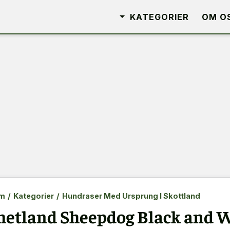
KATEGORIER
OM O
m
/
Kategorier
/
Hundraser Med Ursprung I Skottland
hetland Sheepdog Black and W