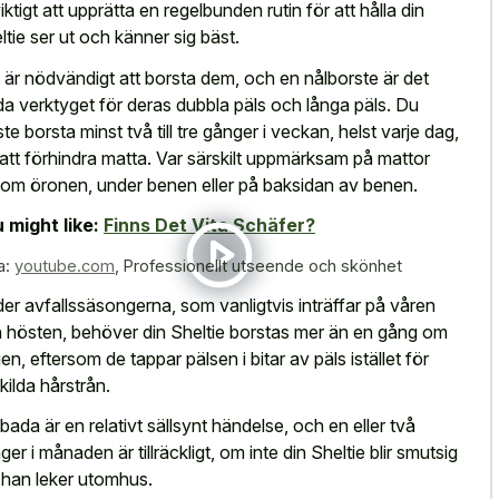
viktigt att upprätta en regelbunden rutin för att hålla din
ltie ser ut och känner sig bäst.
 är nödvändigt att borsta dem, och en nålborste är det
da verktyget för deras dubbla päls och långa päls. Du
te borsta minst två till tre gånger i veckan, helst varje dag,
 att förhindra matta. Var särskilt uppmärksam på mattor
om öronen, under benen eller på baksidan av benen.
 might like:
Finns Det Vita Schäfer?
a:
youtube.com
,
Professionellt utseende och skönhet
er avfallssäsongerna, som vanligtvis inträffar på våren
 hösten, behöver din Sheltie borstas mer än en gång om
en, eftersom de tappar pälsen i bitar av päls istället för
kilda hårstrån.
 bada är en relativt sällsynt händelse, och en eller två
ger i månaden är tillräckligt, om inte din Sheltie blir smutsig
 han leker utomhus.