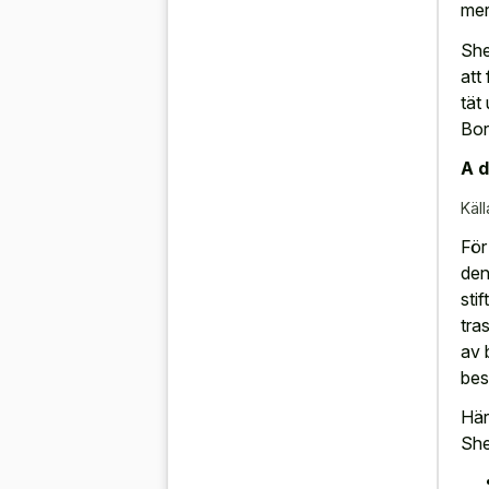
mer
She
att
tät
Bor
A d
Käll
För
den
sti
tra
av 
bes
Här
She