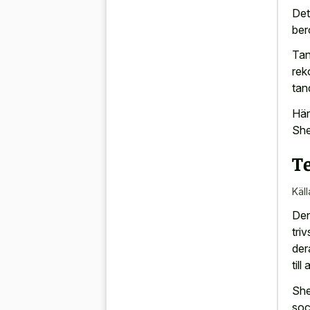
Det
ber
Tan
rek
tan
Här
She
T
Käll
Den
tri
der
till
She
soc