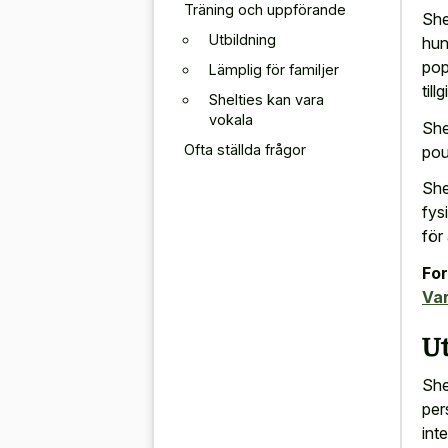
Träning och uppförande
She
Utbildning
hun
pop
Lämplig för familjer
till
Shelties kan vara
vokala
She
Ofta ställda frågor
pou
She
fys
för
For
Var
U
She
per
int