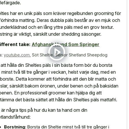
lefärgade.
lties har en unik päls som kräver regelbunden grooming för
 förhindra matting. Deras dubbla päls består av en mjuk och
 underklädnad och en lång yttre päls med en grov textur.
stning är viktigt, särskilt under shedding säsonger.
ifferent take:
Afghansk Hund Som Springer
a:
youtube.com
,
Söt Sheltie. Senior Shetland Sheepdog
 att hålla din Shelties päls i sin bästa form bör du borsta
 minst två till tre gånger i veckan, helst varje dag, med en
ftborste. Detta kommer att förhindra att den blir matta och
sslar, särskilt bakom öronen, under benen och på baksidan
benen. En professionell groomer kan hjälpa dig att
tämma det bästa sättet att hålla din Shelties päls mattafri.
 är några tips på hur du kan ta hand om din
tlandsfårhund:
Borstning:
Borsta din Sheltie minst två till tre gånger i