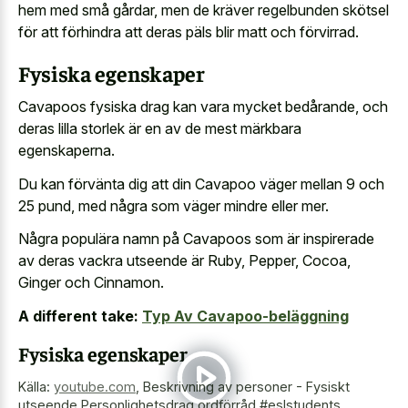
hem med små gårdar, men de kräver regelbunden skötsel
för att förhindra att deras päls blir matt och förvirrad.
Fysiska egenskaper
Cavapoos fysiska drag kan vara mycket bedårande, och
deras lilla storlek är en av de mest märkbara
egenskaperna.
Du kan förvänta dig att din Cavapoo väger mellan 9 och
25 pund, med några som väger mindre eller mer.
Några populära namn på Cavapoos som är inspirerade
av deras vackra utseende är Ruby, Pepper, Cocoa,
Ginger och Cinnamon.
A different take:
Typ Av Cavapoo-beläggning
Fysiska egenskaper
Källa:
youtube.com
,
Beskrivning av personer - Fysiskt
utseende Personlighetsdrag ordförråd #eslstudents