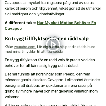
Cavapoos är mycket träningsbara på grund av deras
kärlek till beröm och tillgivenhet, vilket gör att de utmärker
sig i smidighet och lydnadstävlingar.
A different take:
Hur Mycket Motion Behöver En
Cavapoo
En trygg tillflyktsort för en rädd valp
Källa:
youtube.com
,
Lär dig hur du hjälper din rädda hund
med mina 5 nycklar till att fixa rädsla
En trygg tillflyktsort för en rädd valp är precis vad den
behöver för att känna sig trygg och tröstad.
Det har funnits att korsningar som Peeko, den fem
månader gamla leksaken Cavapoo, i allmänhet är mindre
benägna att drabbas av sjukdomar än rena raser på
grund av mindre inavel och mer genetisk variation inom
valparna.
Att ha en säker plats kan vara oerhört viktigt för valpar,