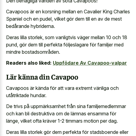
Den behagliga världen av söta Cavapoos!
Cavapoos är en korsning mellan en Cavalier King Charles
Spaniel och en pudel, vilket gör dem till en av de mest
bedårande hybriderna.
Deras lilla storlek, som vanligtvis väger mellan 10 och 18
pund, gör dem till perfekta följeslagare för familjer med
mindre bostadsområden.
Readers also liked:
Uppfödare Av Cavapoo-valpar
Lär känna din Cavapoo
Cavapoos är kända för att vara extremt vänliga och
utåtriktade hundar.
De trivs på uppmärksamhet från sina familjemedlemmar
och kan bli destruktiva om de lämnas ensamma för
länge, vilket ofta kräver 1-2 timmars motion per dag.
Deras lilla storlek gör dem perfekta för stadsboende eller