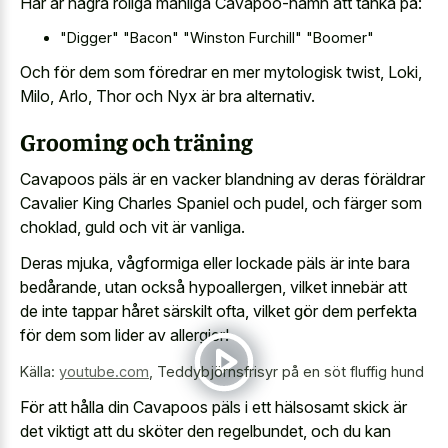
Här är några roliga manliga Cavapoo-namn att tänka på:
"Digger" "Bacon" "Winston Furchill" "Boomer"
Och för dem som föredrar en mer mytologisk twist, Loki,
Milo, Arlo, Thor och Nyx är bra alternativ.
Grooming och träning
Cavapoos päls är en vacker blandning av deras föräldrar
Cavalier King Charles Spaniel och pudel, och färger som
choklad, guld och vit är vanliga.
Deras mjuka, vågformiga eller lockade päls är inte bara
bedårande, utan också hypoallergen, vilket innebär att
de inte tappar håret särskilt ofta, vilket gör dem perfekta
för dem som lider av allergier!
Källa:
youtube.com
,
Teddybjörnsfrisyr på en söt fluffig hund
För att hålla din Cavapoos päls i ett hälsosamt skick är
det viktigt att du sköter den regelbundet, och du kan