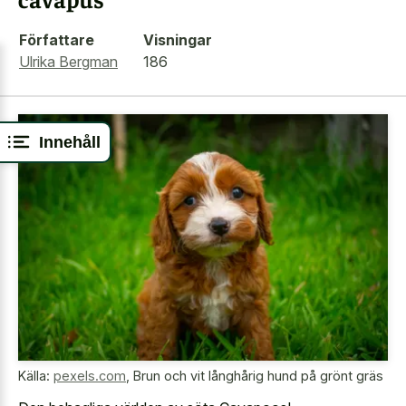
Författare
Visningar
Ulrika Bergman
186
Innehåll
Källa:
pexels.com
,
Brun och vit långhårig hund på grönt gräs