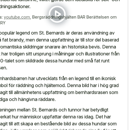
dningsaktioner.
a:
youtube.com
,
Bergsräddningshjälten BAR️ Berättelsen om
RRY
populär legend om St. Bernards är deras användning av
 fat brandy, men denna uppfattning är till stor del baserad
romantiska skildringar snarare än historiska bevis
. Denna
 har troligen sitt ursprung i målningar och illustrationer från
0-talet som skildrade dessa hundar med små fat runt
sen.
nhardsbarren har utvecklats från en legend till en ikonisk
bol för räddning och hjältemod. Denna bild har i hög grad
ragit till allmänhetens uppfattning om bernhardsrasen som
iga och hängivna räddare.
eningen mellan St. Bernards och tunnor har betydligt
erkat hur människor uppfattar denna ras idag. Det har
ragit till att skapa en bestående bild av dessa hundar som