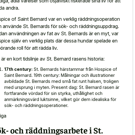
iga, ädla varelser som osjälviskt riskerade sina liv för att
da andra.
pice of Saint Bernard var en verklig räddningsoperation
 använde St. Bernards för sök- och räddningsuppdrag.
an användningen av fat av St. Bernards är en myt, var
pice själv en
verklig plats där dessa hundar spelade
en
örande roll för att rädda liv.
 är en kort tidslinje av St. Bernard rasens historia:
17th century:
St. Bernards härstammar från Hospice of
Saint Bernard. 19th century: Målningar och illustrationer
avbildade St. Bernards med små fat runt halsen, troligen
med ursprung i myten. Present dag: St. Bernard rasen är
fortfarande vördad för sin styrka, uthållighet och
anmärkningsvärd luktsinne, vilket gör dem idealiska för
sök- och räddningsoperationer.
iga
k- och räddningsarbete i St.