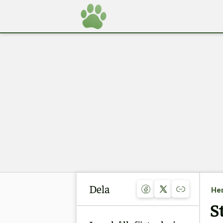
Dela
He
S