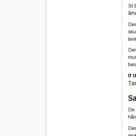
St 
årh
Des
sku
lavi
Der
mus
ber
If 
Ta
Sa
De 
hår
Des
ena