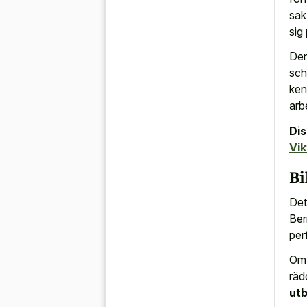
sak
sig
Der
sch
ken
arb
Di
Vik
Bi
Det
Ber
per
Om 
räd
utb