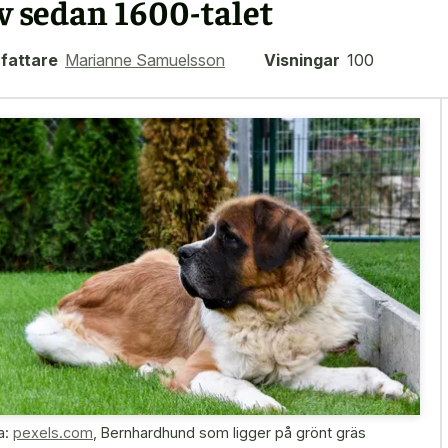
iv sedan 1600-talet
fattare
Marianne Samuelsson
Visningar
100
a:
pexels.com
,
Bernhardhund som ligger på grönt gräs