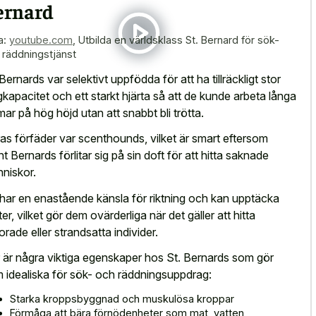
ernard
a:
youtube.com
,
Utbilda en världsklass St. Bernard för sök-
 räddningstjänst
 Bernards var selektivt uppfödda för att ha tillräckligt stor
gkapacitet och ett starkt hjärta så att de kunde arbeta långa
mar på hög höjd utan att snabbt bli trötta.
as förfäder var scenthounds, vilket är smart eftersom
nt Bernards förlitar sig på sin doft för att hitta saknade
niskor.
har en enastående känsla för riktning och kan upptäcka
ter, vilket gör dem ovärderliga när det gäller att hitta
lorade eller strandsatta individer.
 är några viktiga egenskaper hos St. Bernards som gör
 idealiska för sök- och räddningsuppdrag:
Starka kroppsbyggnad och muskulösa kroppar
Förmåga att bära förnödenheter som mat, vatten,