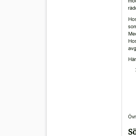
mod
räd
Hos
som
Med
Hos
avg
Här
Övr
Sö