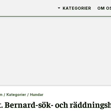
KATEGORIER
OM O
m
/
Kategorier
/
Hundar
t. Bernard-sök- och räddnings