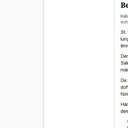
B
Käll
och
St.
lun
tim
Der
Sai
män
De 
dof
för
Här
dem