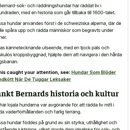
Bernard-sök- och räddningshundar har räddat liv i
undraden, med en historia som går tillbaka till 1600-talet.
sa hundar användes först i de schweiziska alperna, där de
lle spåra upp och rädda människor som begravts under
ner.
as kännetecknande utseende, med en tjock päls och
kulös kroppsbyggnad, hjälpte dem att navigera i den hårda
gsbanan.
this caught your attention, see:
Hundar Som Blöder
ndkött När De Tuggar Leksaker
nkt Bernards historia och kultur
här lojala hundarna var avgörande för att rädda liv mitt i
da väderförhållanden och farlig terräng.
sa hundar föddes på grund av sin styrka, uthållighet och
stående luktsinne, vilket gjorde dem idealiska för sök- och