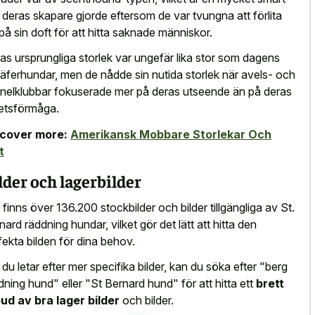
 deras skapare gjorde eftersom de var tvungna att förlita
 på sin doft för att hitta saknade människor.
as ursprungliga storlek var ungefär lika stor som dagens
äferhundar, men de nådde sin nutida storlek när avels- och
nelklubbar fokuserade mer på deras utseende än på deras
etsförmåga.
scover more:
Amerikansk Mobbare Storlekar Och
t
lder och lagerbilder
 finns över 136.200 stockbilder och bilder tillgängliga av St.
nard räddning hundar, vilket gör det lätt att hitta den
fekta bilden för dina behov.
du letar efter mer specifika bilder, kan du söka efter "berg
dning hund" eller "St Bernard hund" för att hitta ett
brett
ud av bra lager bilder
och bilder.