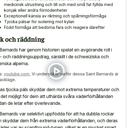
medicinsk utrustning och till och med små fat fyllda med
konjak eller andra förnödenheter
Exceptionell känsla av riktning och spårningsförmåga
Tjocka pälsar för isolering mot kylan
Född förmåga att bedöma fara och reagera därefter
k och räddning
 Bernards har genom historien spelat en avgörande roll i
- och räddningsuppdrag, särskilt i de schweiziska och
lienska alperna.
a:
youtube.com
,
Vi undersöker varför dessa Saint Bernards är
tackläge.
as tjocka päls skyddar dem mot extrema temperaturer och
 det möjligt för dem att uthärda svåra väderförhållanden
an de letar efter överlevande.
 Bernards var selektivt uppfödda för att ha dubbla rockar
 skyddar dem från extrema väderförhållanden, och deras
fäder var av scenthound-typen, vilket är en mycket smart