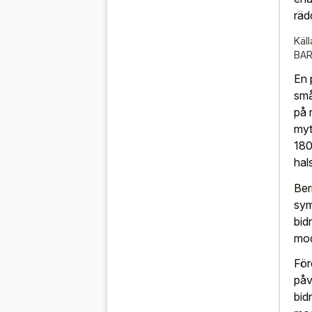
räd
Käll
BA
En 
små
på
myt
180
hal
Ber
sym
bid
mod
För
påv
bid