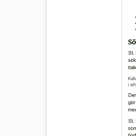
Sö
St.
sök
ita
Käll
i at
Der
gör
med
St.
som
för