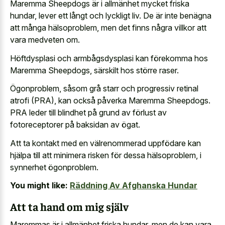
Maremma Sheepdogs är i allmänhet mycket friska
hundar, lever ett långt och lyckligt liv. De är inte benägna
att många hälsoproblem, men det finns några villkor att
vara medveten om.
Höftdysplasi och armbågsdysplasi kan förekomma hos
Maremma Sheepdogs, särskilt hos större raser.
Ögonproblem, såsom grå starr och progressiv retinal
atrofi (PRA), kan också påverka Maremma Sheepdogs.
PRA leder till blindhet på grund av förlust av
fotoreceptorer på baksidan av ögat.
Att ta kontakt med en välrenommerad uppfödare kan
hjälpa till att minimera risken för dessa hälsoproblem, i
synnerhet ögonproblem.
You might like:
Räddning Av Afghanska Hundar
Att ta hand om mig själv
Maremmas är i allmänhet friska hundar, men de kan vara