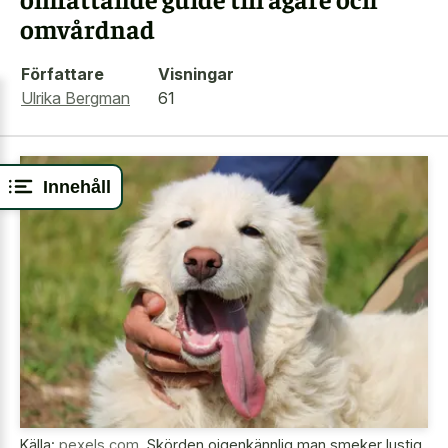
omvårdnad
Författare
Visningar
Ulrika Bergman
61
Innehåll
Källa:
pexels.com
,
Skörden oigenkännlig man smeker lustig