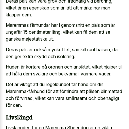
Deras päls kan vara grov och trådhårig vid beröring,
vilket är en egenskap som är lätt att märka när man
klappar dem.
Maremmas fårhundar har i genomsnitt en päls som är
ungefär 15 centimeter lång, vilket kan få dem att se
ganska majestätiska ut.
Deras päls är också mycket tät, särskilt runt halsen, där
den ger extra skydd och isolering.
Huden är kortare på öronen och ansiktet, vilket hjälper till
att hålla dem svalare och bekväma i varmare väder.
Det är viktigt att du regelbundet tar hand om din
Maremma-fårhund för att förhindra att pälsen blir mattad
och förvirrad, vilket kan vara smärtsamt och obehagligt
för den.
Livslängd
Livslängden för en Maremma Sheepdog är en viktig