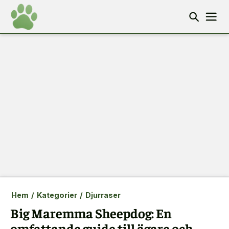
Hem
/
Kategorier
/
Djurraser
Big Maremma Sheepdog: En
omfattande guide till ägare och