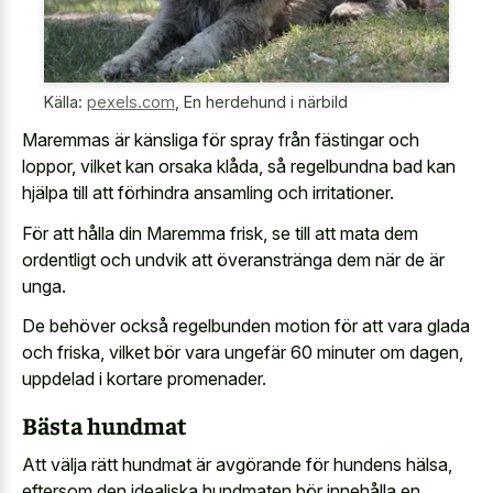
Källa:
pexels.com
,
En herdehund i närbild
Maremmas är känsliga för spray från fästingar och
loppor, vilket kan orsaka klåda, så regelbundna bad kan
hjälpa till att förhindra ansamling och irritationer.
För att hålla din Maremma frisk, se till att mata dem
ordentligt och undvik att överanstränga dem när de är
unga.
De behöver också regelbunden motion för att vara glada
och friska, vilket bör vara ungefär 60 minuter om dagen,
uppdelad i kortare promenader.
Bästa hundmat
Att välja rätt hundmat är avgörande för hundens hälsa,
eftersom den idealiska hundmaten bör innehålla en