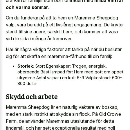
bra val för familjer som bor i områden med
milda vintrar
och varma somrar
.
Om du funderar på att ta hem en Maremma Sheepdog
valp, vara beredd på ett livslångt engagemang. De knyter
starkt till sina ägare, särskilt barn, och kommer att vara
vid din sida i många år framöver.
Här är några viktiga faktorer att tänka på när du beslutar
dig för att skaffa en maremma-fårhund till din familj:
Storlek:
Stort Egenskaper: Trogen, energisk,
oberoende Bäst lämpad för: Hem med gott om öppet
utrymme Antal valpar i en kull: 6-9 Valpkostnad: 600-
800 dollar
Skydd och arbete
Maremma Sheepdog är en naturlig väktare av boskap,
med en stark instinkt att skydda sin flock. På Old Crowe
Farm, de använder Maremmas uteslutande för detta
ändamål, och har sett exceptionella resultat med noll