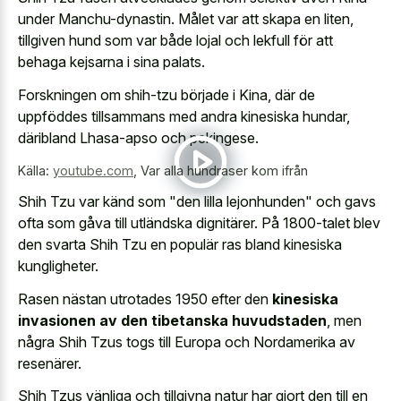
under Manchu-dynastin. Målet var att skapa en liten,
tillgiven hund som var både lojal och lekfull för att
behaga kejsarna i sina palats.
Forskningen om shih-tzu började i Kina, där de
uppföddes tillsammans med andra kinesiska hundar,
däribland Lhasa-apso och pekingese.
Källa:
youtube.com
,
Var alla hundraser kom ifrån
Shih Tzu var känd som "den lilla lejonhunden" och gavs
ofta som gåva till utländska dignitärer. På 1800-talet blev
den svarta Shih Tzu en populär ras bland kinesiska
kungligheter.
Rasen nästan utrotades 1950 efter den
kinesiska
invasionen av den tibetanska huvudstaden
, men
några Shih Tzus togs till Europa och Nordamerika av
resenärer.
Shih Tzus vänliga och tillgivna natur har gjort den till en