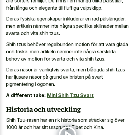
alla sorters familjer. De finns i en mängd olika pälsstilar,
från långa och eleganta till fluffiga valpsklipp.
Deras fysiska egenskaper inkluderar en rad pälslängder,
men artikeln nämner inte några specifika skillnader mellan
svarta och vita shih tzus.
Shih tzus behöver regelbunden motion för att vara glada
och friska, men artikeln nämner inte några särskilda
behov av motion för svarta och vita shih tzus.
Deras näsor är vanligtvis svarta, men blåögda shih tzus
har ljusare näsor på grund av bristen på svart
pigmentering i ögonen.
A different take:
Mini Shih Tzu Svart
Historia och utveckling
Shih Tzu-rasen har en rik historia som sträcker sig över
1000 år och har sitt ursprung i Tibet och Kina.