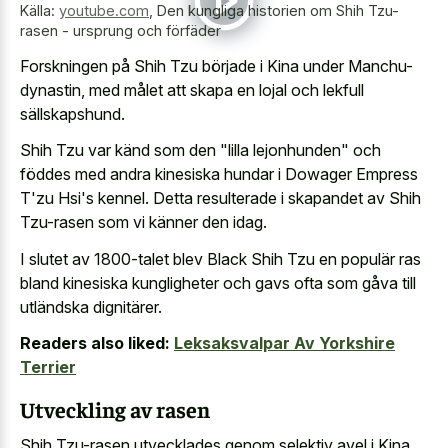
Källa:
youtube.com
,
Den kungliga historien om Shih Tzu-
rasen - ursprung och förfäder
Forskningen på Shih Tzu började i Kina under Manchu-
dynastin, med målet att skapa en lojal och lekfull
sällskapshund.
Shih Tzu var känd som den "lilla lejonhunden" och
föddes med andra kinesiska hundar i Dowager Empress
T'zu Hsi's kennel. Detta resulterade i skapandet av Shih
Tzu-rasen som vi känner den idag.
I slutet av 1800-talet blev Black Shih Tzu en populär ras
bland kinesiska kungligheter och gavs ofta som gåva till
utländska dignitärer.
Readers also liked:
Leksaksvalpar Av Yorkshire
Terrier
Utveckling av rasen
Shih Tzu-rasen utvecklades genom selektiv avel i Kina