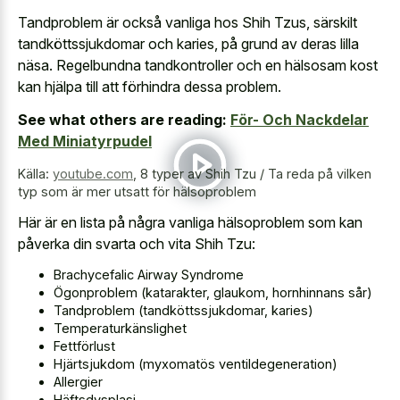
Tandproblem är också vanliga hos Shih Tzus, särskilt
tandköttssjukdomar och karies, på grund av deras lilla
näsa. Regelbundna tandkontroller och en hälsosam kost
kan hjälpa till att förhindra dessa problem.
See what others are reading:
För- Och Nackdelar
Med Miniatyrpudel
Källa:
youtube.com
,
8 typer av Shih Tzu / Ta reda på vilken
typ som är mer utsatt för hälsoproblem
Här är en lista på några vanliga hälsoproblem som kan
påverka din svarta och vita Shih Tzu:
Brachycefalic Airway Syndrome
Ögonproblem (katarakter, glaukom, hornhinnans sår)
Tandproblem (tandköttssjukdomar, karies)
Temperaturkänslighet
Fettförlust
Hjärtsjukdom (myxomatös ventildegeneration)
Allergier
Häftsdysplasi