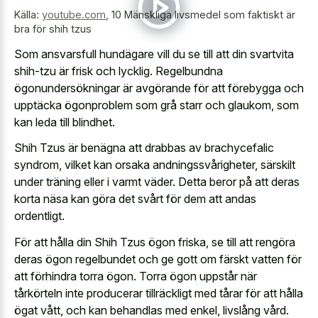
Källa:
youtube.com
,
10 Mänskliga livsmedel som faktiskt är
bra för shih tzus
Som ansvarsfull hundägare vill du se till att din svartvita
shih-tzu är frisk och lycklig. Regelbundna
ögonundersökningar är avgörande för att förebygga och
upptäcka ögonproblem som grå starr och glaukom, som
kan leda till blindhet.
Shih Tzus är benägna att drabbas av brachycefalic
syndrom, vilket kan orsaka andningssvårigheter, särskilt
under träning eller i varmt väder. Detta beror på att deras
korta näsa kan göra det svårt för dem att andas
ordentligt.
För att hålla din Shih Tzus ögon friska, se till att rengöra
deras ögon regelbundet och ge gott om färskt vatten för
att förhindra torra ögon. Torra ögon uppstår när
tårkörteln inte producerar tillräckligt med tårar för att hålla
ögat vått, och kan behandlas med enkel, livslång vård.