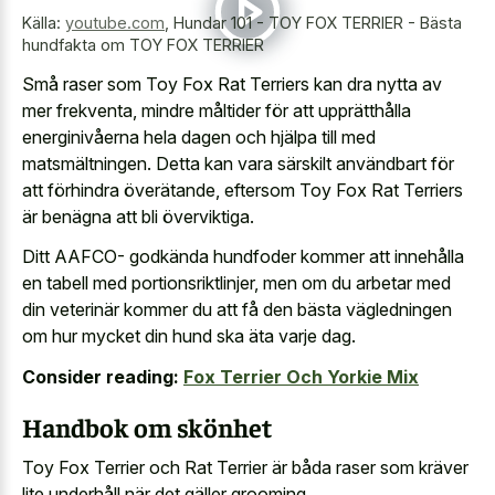
Källa:
youtube.com
,
Hundar 101 - TOY FOX TERRIER - Bästa
hundfakta om TOY FOX TERRIER
Små raser som Toy Fox Rat Terriers kan dra nytta av
mer frekventa, mindre måltider för att upprätthålla
energinivåerna hela dagen och hjälpa till med
matsmältningen. Detta kan vara särskilt användbart för
att förhindra överätande, eftersom Toy Fox Rat Terriers
är benägna att bli överviktiga.
Ditt AAFCO- godkända hundfoder kommer att innehålla
en tabell med portionsriktlinjer, men om du arbetar med
din veterinär kommer du att få den bästa vägledningen
om hur mycket din hund ska äta varje dag.
Consider reading:
Fox Terrier Och Yorkie Mix
Handbok om skönhet
Toy Fox Terrier och Rat Terrier är båda raser som kräver
lite underhåll när det gäller grooming.