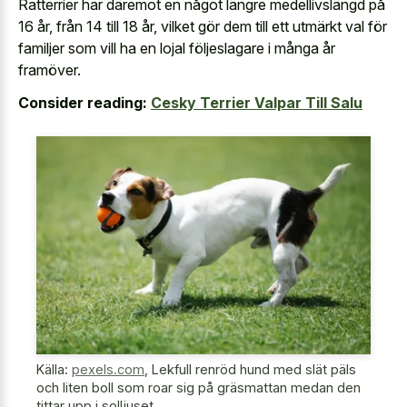
Ratterrier har däremot en något längre medellivslängd på
16 år, från 14 till 18 år, vilket gör dem till ett utmärkt val för
familjer som vill ha en lojal följeslagare i många år
framöver.
Consider reading:
Cesky Terrier Valpar Till Salu
Källa:
pexels.com
,
Lekfull renröd hund med slät päls
och liten boll som roar sig på gräsmattan medan den
tittar upp i solljuset