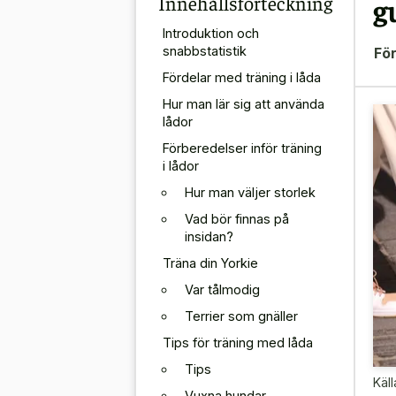
Innehållsförteckning
g
Introduktion och
snabbstatistik
För
Fördelar med träning i låda
Hur man lär sig att använda
lådor
Förberedelser inför träning
i lådor
Hur man väljer storlek
Vad bör finnas på
insidan?
Träna din Yorkie
Var tålmodig
Terrier som gnäller
Tips för träning med låda
Tips
Käll
Vuxna hundar