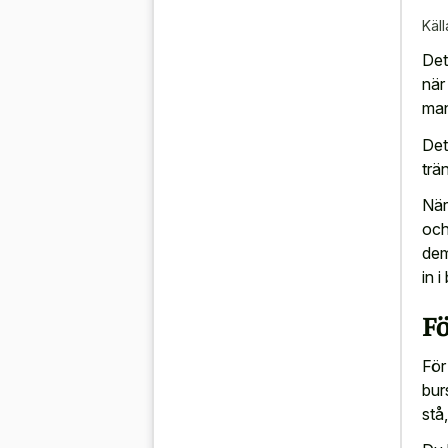
Käll
Det
när
man
Det
trä
När
och
dem
in 
Fö
För 
bur
stå