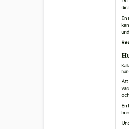
Du 
din
En 
kan
und
Re
Hu
Käll
hun
Att
var
och
En 
hun
Und