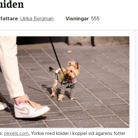
uiden
fattare
Ulrika Bergman
Visningar
555
a:
pexels.com
,
Yorkie med kläder i koppel vid ägarens fötter