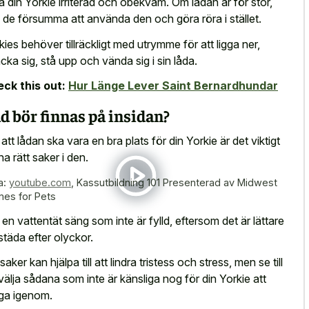
a din Yorkie irriterad och obekväm. Om lådan är för stor,
 de försumma att använda den och göra röra i stället.
kies behöver tillräckligt med utrymme för att ligga ner,
äcka sig, stå upp och vända sig i sin låda.
ck this out:
Hur Länge Lever Saint Bernardhundar
d bör finnas på insidan?
 att lådan ska vara en bra plats för din Yorkie är det viktigt
ha rätt saker i den.
a:
youtube.com
,
Kassutbildning 101 Presenterad av Midwest
es for Pets
j en vattentät säng som inte är fylld, eftersom det är lättare
 städa efter olyckor.
aker kan hjälpa till att lindra tristess och stress, men se till
 välja sådana som inte är känsliga nog för din Yorkie att
ga igenom.