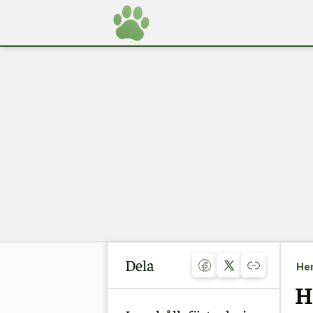
Dela
He
H