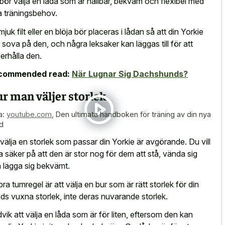
bör välja en låda som är hållbar, bekväm och flexibel med
a träningsbehov.
mjuk filt eller en blöja bör placeras i lådan så att din Yorkie
 sova på den, och några leksaker kan läggas till för att
erhålla den.
commended read:
När Lugnar Sig Dachshunds?
r man väljer storlek
a:
youtube.com
,
Den ultimata handboken för träning av din nya
d
 välja en storlek som passar din Yorkie är avgörande. Du vill
a säker på att den är stor nog för dem att stå, vända sig
 lägga sig bekvämt.
bra tumregel är att välja en bur som är rätt storlek för din
ds vuxna storlek, inte deras nuvarande storlek.
vik att välja en låda som är för liten, eftersom den kan