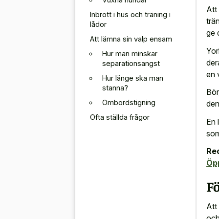
Att
Inbrott i hus och träning i
trä
lådor
ge 
Att lämna sin valp ensam
Yor
Hur man minskar
der
separationsangst
en 
Hur länge ska man
stanna?
Bör
Ombordstigning
den
Ofta ställda frågor
En 
som
Re
Öp
Fö
Att
och