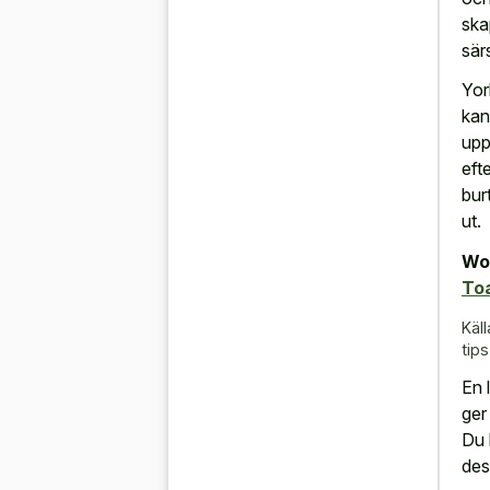
ska
sär
Yor
kan
upp
eft
burt
ut.
Wor
Toa
Käll
tips
En 
ger
Du 
des