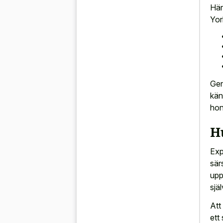
Här
York
Gen
kän
hon
Hu
Exp
sär
upp
sjä
Att
ett