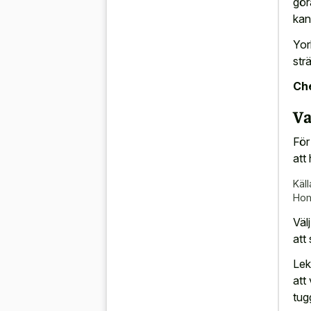
gör
kan
Yor
str
Che
Va
För
att 
Käll
Hom
Väl
att
Leks
att
tug