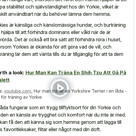
pa stabilitet och självständighet hos din Yorkie, vilket är
skilt användbart när du behöver lämna dem hemma.
kies är känsliga och känslomässiga hundar, och burträning
 hjälpa till att förhindra dominans eller våld när de är
rörda. Det är också ett bra sätt att förhindra röra i huset,
ersom Yorkies är ökända för att göra vad de vill, och
räning lär dem att vänta tills du är tillgänglig för att ta dem
th a look:
Hur Man Kan Träna En Shih Tzu Att Gå På
lett
a:
youtube.com
,
Hur man tränar en Yorkshire Terrier i en låda -
 för träning av Yorkie
låda fungerar som en trygg tillflyktsort för din Yorkie och
 den en känsla av trygghet och komfort när du inte är med.
kan få den att känna sig som hemma genom att lägga till
s favoritleksaker, filtar eller något med din doft.