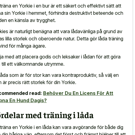
 träna en Yorkie i en bur är ett säkert och effektivt sätt att
na sin Yorkie i hemmet, förhindra destruktivt beteende och
den en känsla av trygghet.
kies är naturligt benägna att vara lådavänliga på grund av
as lilla storlek och oberoende natur. Detta gör låda träning
vind för många ägare.
ja med att placera godis och leksaker i lådan för att göra
 till ett välkomnande utrymme.
låda som är för stor kan vara kontraproduktiv, så välj en
 är precis rätt storlek för din Yorkie.
commended read:
Behöver Du En Licens För Att
pna En Hund Dagis?
rdelar med träning i låda
 träna en Yorkie i en låda kan vara avgörande för både dig
 din håriga vän, eftersom det först och främst hjälper till att