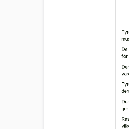
Tyr
mus
De 
för
Der
var
Tyr
der
Der
ger
Ras
vil