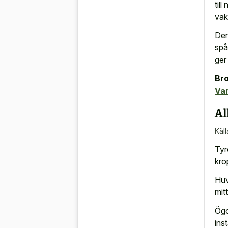
til
vak
Der
spå
ger
Bro
Var
Al
Käll
Tyr
kro
Huv
mit
Ögo
inst