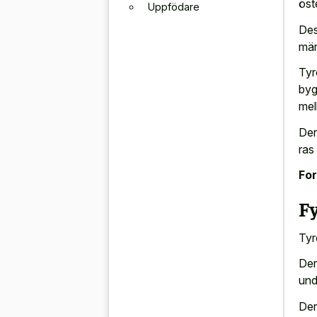
öst
Uppfödare
Des
mär
Tyr
byg
mel
Der
ras
For
F
Tyr
Der
und
Der