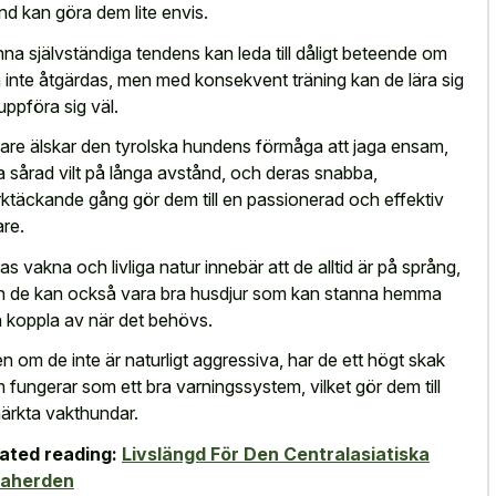
and kan göra dem lite envis.
na självständiga tendens kan leda till dåligt beteende om
 inte åtgärdas, men med konsekvent träning kan de lära sig
 uppföra sig väl.
are älskar den tyrolska hundens förmåga att jaga ensam,
ja sårad vilt på långa avstånd, och deras snabba,
ktäckande gång gör dem till en passionerad och effektiv
are.
as vakna och livliga natur innebär att de alltid är på språng,
 de kan också vara bra husdjur som kan stanna hemma
 koppla av när det behövs.
n om de inte är naturligt aggressiva, har de ett högt skak
 fungerar som ett bra varningssystem, vilket gör dem till
ärkta vakthundar.
ated reading:
Livslängd För Den Centralasiatiska
raherden