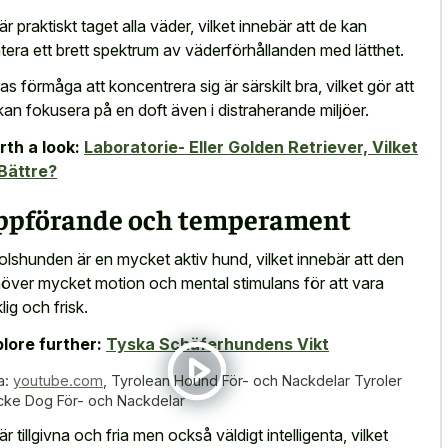
är praktiskt taget alla väder, vilket innebär att de kan
tera ett brett spektrum av väderförhållanden med lätthet.
as förmåga att koncentrera sig är särskilt bra, vilket gör att
kan fokusera på en doft även i distraherande miljöer.
th a look:
Laboratorie- Eller Golden Retriever, Vilket
Bättre?
ppförande och temperament
olshunden är en mycket aktiv hund, vilket innebär att den
över mycket motion och mental stimulans för att vara
lig och frisk.
lore further:
Tyska Schäferhundens Vikt
a:
youtube.com
,
Tyrolean Hound För- och Nackdelar Tyroler
cke Dog För- och Nackdelar
är tillgivna och fria men också väldigt intelligenta, vilket