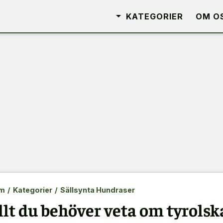
KATEGORIER
OM O
m
/
Kategorier
/
Sällsynta Hundraser
llt du behöver veta om tyrols