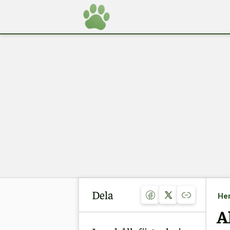
Dela
He
A