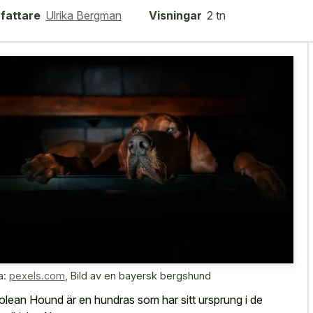
fattare
Ulrika Bergman
Visningar
2 tn
a:
pexels.com
,
Bild av en bayersk bergshund
olean Hound är en hundras som har sitt ursprung i de