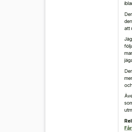
ibl
Den
den
att
Jäg
föl
mar
jäg
Der
men
och
Äve
som
utm
Rel
Få