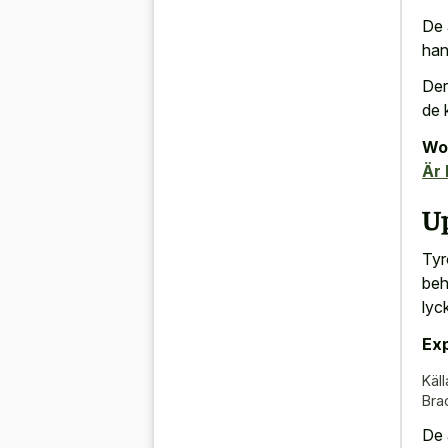
De 
han
Der
de 
Wor
Är 
U
Tyr
beh
lyck
Exp
Käll
Bra
De 