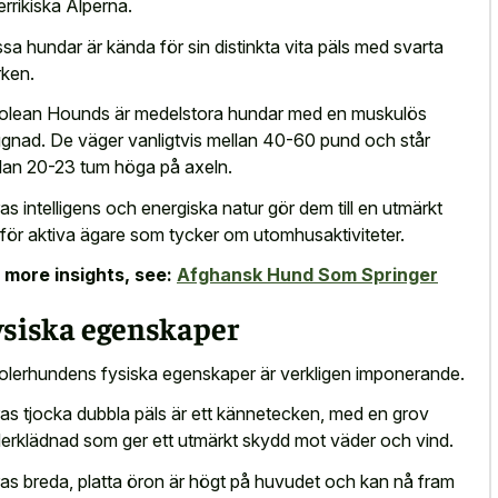
errikiska Alperna.
sa hundar är kända för sin distinkta vita päls med svarta
ken.
olean Hounds är medelstora hundar med en muskulös
gnad. De väger vanligtvis mellan 40-60 pund och står
lan 20-23 tum höga på axeln.
as intelligens och energiska natur gör dem till en utmärkt
 för aktiva ägare som tycker om utomhusaktiviteter.
 more insights, see:
Afghansk Hund Som Springer
ysiska egenskaper
olerhundens fysiska egenskaper är verkligen imponerande.
as tjocka dubbla päls är ett kännetecken, med en grov
erklädnad som ger ett utmärkt skydd mot väder och vind.
as breda, platta öron är högt på huvudet och kan nå fram