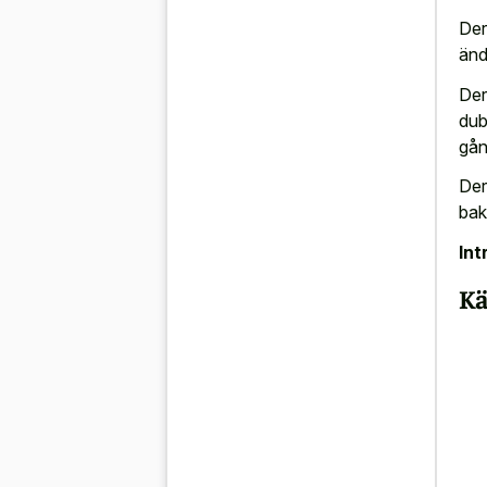
Der
änd
Der
dub
gån
Der
bak
Int
Kä