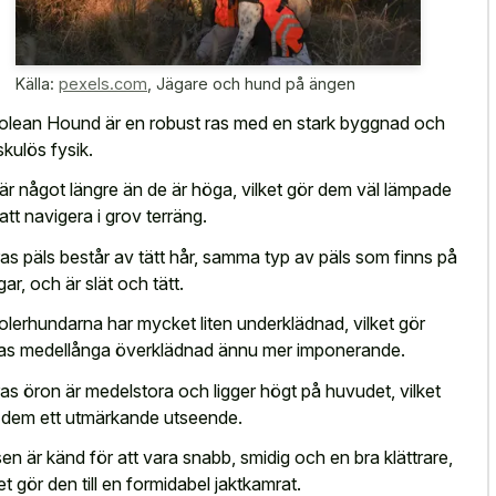
Källa:
pexels.com
,
Jägare och hund på ängen
olean Hound är en robust ras med en stark byggnad och
kulös fysik.
är något längre än de är höga, vilket gör dem väl lämpade
 att navigera i grov terräng.
as päls består av tätt hår, samma typ av päls som finns på
gar, och är slät och tätt.
olerhundarna har mycket liten underklädnad, vilket gör
as medellånga överklädnad ännu mer imponerande.
as öron är medelstora och ligger högt på huvudet, vilket
 dem ett utmärkande utseende.
en är känd för att vara snabb, smidig och en bra klättrare,
ket gör den till en formidabel jaktkamrat.