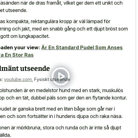
l näsänden när de dras framåt, vilket ger dem ett unikt och
et utseende.
as kompakta, rektangulära kropp är väl lämpad för
rning och jakt, med en snabb gång och ett djupt bröst som
 gott om lungkapacitet.
aden your view:
Är En Standard Pudel Som Anses
a En Stor Ras
lmänt utseende
a:
youtube.com
,
Fysiskt utseende
olshunden är en medelstor hund med en stark, muskulös
pp och en tät, dubbel päls som ger den en flytande kontur.
udet är ganska brett med en liten båge som går ner i
ten och som fortsätter in i hundens djupa och raka näsa.
nen är mörkbruna, stora och runda och är inte så djupt
ällda.