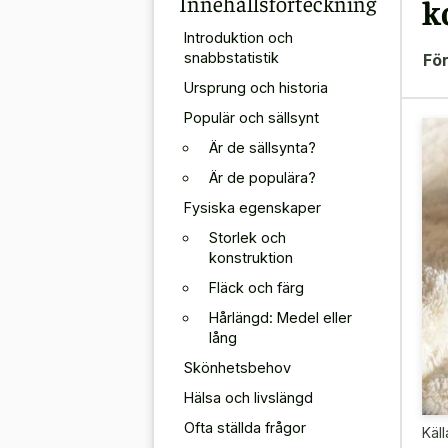
Innehållsförteckning
k
Introduktion och
snabbstatistik
För
Ursprung och historia
Populär och sällsynt
Är de sällsynta?
Är de populära?
Fysiska egenskaper
Storlek och
konstruktion
Fläck och färg
Hårlängd: Medel eller
lång
Skönhetsbehov
Hälsa och livslängd
Ofta ställda frågor
Käll