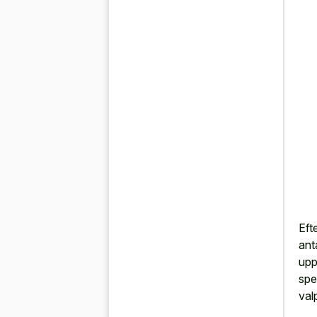
Eft
ant
upp
spe
val