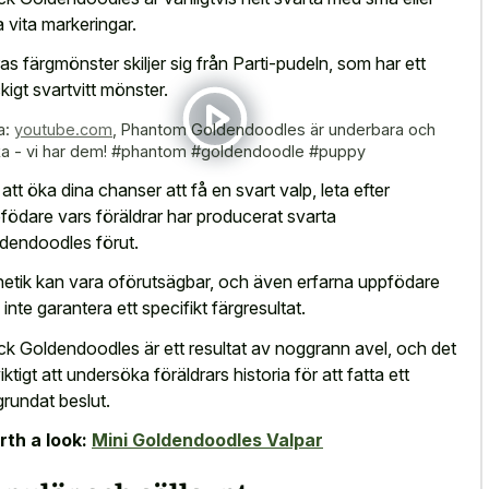
a vita markeringar.
as färgmönster skiljer sig från Parti-pudeln, som har ett
ckigt svartvitt mönster.
a:
youtube.com
,
Phantom Goldendoodles är underbara och
ka - vi har dem! #phantom #goldendoodle #puppy
 att öka dina chanser att få en svart valp, leta efter
födare vars föräldrar har producerat svarta
dendoodles förut.
etik kan vara oförutsägbar, och även erfarna uppfödare
 inte garantera ett specifikt färgresultat.
ck Goldendoodles är ett resultat av noggrann avel, och det
iktigt att undersöka föräldrars historia för att fatta ett
grundat beslut.
th a look:
Mini Goldendoodles Valpar