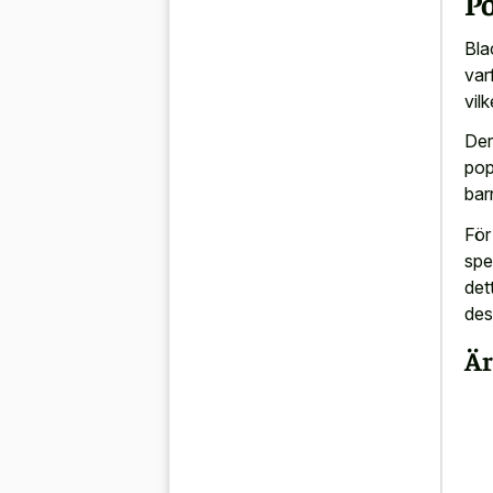
Po
Bla
var
vil
Der
pop
bar
För
spe
det
des
Är