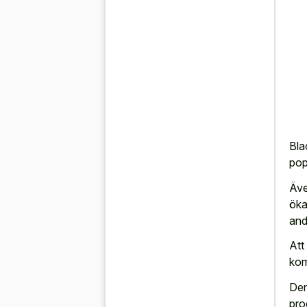
Bla
pop
Äve
öka
and
Att
kom
Den
pro