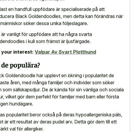
ast en handfull uppfödare är specialiserade på att
ducera Black Goldendoodles, men detta kan förändras när
r människor söker dessa unika följeslagare.
 är vanligt för uppfödare att ha några svarta
dendoodles i kull som främst är ljusfärgade.
 your interest:
Valpar Av Svart Plotthund
 de populära?
ck Goldendoodle har upplevt en ökning i popularitet de
aste åren, med många familjer och individer som söker
 som sällskapsdjur. De är kända för sin vänliga och sociala
ur, vilket gör dem perfekt för familjer med barn eller första
gen hundägare.
as popularitet beror också på deras hypoallergeniska päls,
et är ett resultat av deras pudel arv. Detta gör dem till ett
rkt val för allergiker.