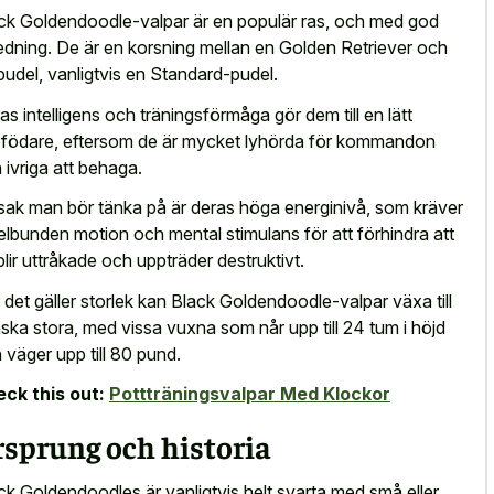
ck Goldendoodle-valpar är en populär ras, och med god
edning. De är en korsning mellan en Golden Retriever och
pudel, vanligtvis en Standard-pudel.
as intelligens och träningsförmåga gör dem till en lätt
födare, eftersom de är mycket lyhörda för kommandon
 ivriga att behaga.
sak man bör tänka på är deras höga energinivå, som kräver
elbunden motion och mental stimulans för att förhindra att
blir uttråkade och uppträder destruktivt.
 det gäller storlek kan Black Goldendoodle-valpar växa till
ska stora, med vissa vuxna som når upp till 24 tum i höjd
 väger upp till 80 pund.
ck this out:
Pottträningsvalpar Med Klockor
sprung och historia
ck Goldendoodles är vanligtvis helt svarta med små eller