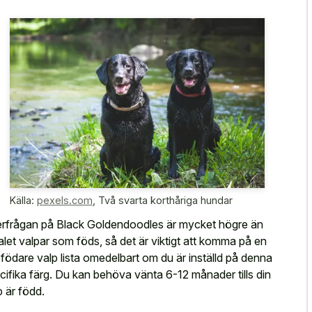
Källa:
pexels.com
,
Två svarta korthåriga hundar
erfrågan på Black Goldendoodles är mycket högre än
alet valpar som föds, så det är viktigt att komma på en
födare valp lista omedelbart om du är inställd på denna
cifika färg. Du kan behöva vänta 6-12 månader tills din
p är född.