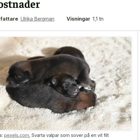
ostnader
fattare
Ulrika Bergman
Visningar
1,1 tn
a:
pexels.com
,
Svarta valpar som sover på en vit filt