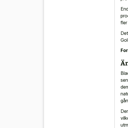
End
pro
fle
Det
Gol
For
Är
Bla
sen
dem
nat
gån
Der
vilk
utmä