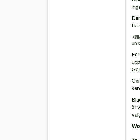
ing
Der
flä
Käll
uni
För
upp
Gol
Gen
kan
Bla
är v
väl
Wor