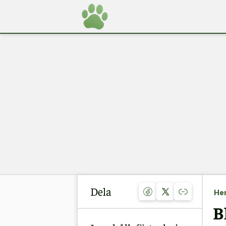
Dela
He
B