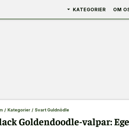
KATEGORIER
OM O
m
/
Kategorier
/
Svart Guldnödle
lack Goldendoodle-valpar: Ege