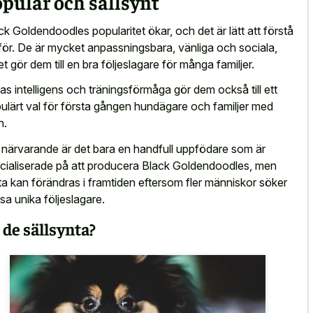
pulär och sällsynt
ck Goldendoodles popularitet ökar, och det är lätt att förstå
för. De är mycket anpassningsbara, vänliga och sociala,
ket gör dem till en bra följeslagare för många familjer.
as intelligens och träningsförmåga gör dem också till ett
ulärt val för första gången hundägare och familjer med
n.
 närvarande är det bara en handfull uppfödare som är
cialiserade på att producera Black Goldendoodles, men
ta kan förändras i framtiden eftersom fler människor söker
sa unika följeslagare.
 de sällsynta?