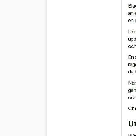
Bla
anl
en 
Der
upp
och
En 
reg
de 
När
gan
och
Che
Ur
Bla