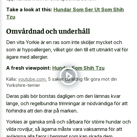
Take a look at this:
Hundar Som Ser Ut Som Shih
Tzu
Omvårdnad och underhåll
Den vita Yorkie är en ras som inte sköljer mycket och
som är hypoallergen, vilket gör den till ett utmärkt val för
ägare med allergier.
A fresh viewpoint:
Hundar Som Shih Tzu
Källa:
youtube.com
,
5 saker du aldrig får göra mot din
Yorkshire-terrier
Deras päls bör borstas dagligen om den lämnas kvar
länge, och regelbundna trimningar är nödvändiga för att
förhindra att den drar på marken.
Yorkies är ganska små och sårbara för större hundar och
vilda rovdjur, så ägarna måste vara vaksamma för att
avlägsna alla faror i hemmet som kan skada dem.