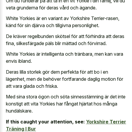
Om du funderar på att ta in en vit Yorkie i din familj, vill du
veta grunderna för deras vård och ägande.
White Yorkies är en variant av Yorkshire Terrier-rasen,
känd för sin djärva och tillgivna personlighet.
De kräver regelbunden skötsel för att förhindra att deras
fina, silkesfärgade päls blir mättad och förvirrad.
White Yorkies är intelligenta och tränbara, men kan vara
envis ibland.
Deras lilla storlek gör dem perfekta för att bo i en
lägenhet, men de behöver fortfarande daglig motion för
att vara glada och friska.
Med sina stora ögon och söta sinnesstämning är det inte
konstigt att vita Yorkies har fångat hjärtat hos många
hundälskare.
If this caught your attention, see:
Yorkshire Terrier
Träning I Bur