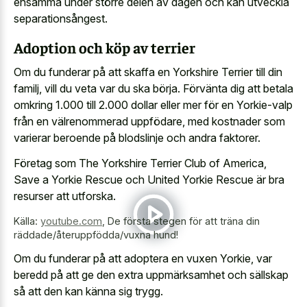
ensamma under större delen av dagen och kan utveckla
separationsångest.
Adoption och köp av terrier
Om du funderar på att skaffa en Yorkshire Terrier till din
familj, vill du veta var du ska börja. Förvänta dig att betala
omkring 1.000 till 2.000 dollar eller mer för en Yorkie-valp
från en välrenommerad uppfödare, med kostnader som
varierar beroende på blodslinje och andra faktorer.
Företag som The Yorkshire Terrier Club of America,
Save a Yorkie Rescue och United Yorkie Rescue är bra
resurser att utforska.
Källa:
youtube.com
,
De första stegen för att träna din
räddade/återuppfödda/vuxna hund!
Om du funderar på att adoptera en vuxen Yorkie, var
beredd på att ge den extra uppmärksamhet och sällskap
så att den kan känna sig trygg.