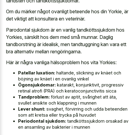
tandsten och tandköttssjukdomar.
Om du märker något ovanligt beteende hos din Yorkie, är
det viktigt att konsultera en veterinär.
Parodontal sjukdom är en vanlig tandköttssjukdom hos
Yorkies, särskilt hos dem med små munnar. Daglig
tandborstning är idealisk, men tandtuggning kan vara ett
bra alternativ mellan rengöringarna.
Här är några vanliga hälsoproblem hos vita Yorkies:
Patellar luxation:
haltande, slickning av knäet och
böjning av knäet i en ovanlig vinkel
Ögonsjukdomar:
katarakt, konjunktivit, progressiv
retinal atrofi (PRA) och keratoconjunctivitis sicca
Tandproblem:
förlust av aptit, svårighet att äta,
svullet ansikte och klappning i munnen
Lever shunt:
svaghet, förvirring och udda beteenden
som att kretsa eller trycka på huvudet
Periodontal sjukdom:
tandköttssjukdom orsakad av
en ansamling av bakterier i munnen