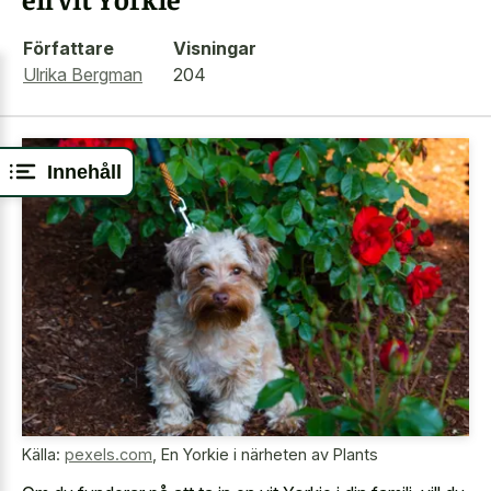
Författare
Visningar
Ulrika Bergman
204
Innehåll
Källa:
pexels.com
,
En Yorkie i närheten av Plants