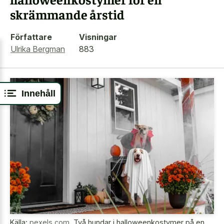
skrämmande årstid
Författare
Visningar
Ulrika Bergman
883
Innehåll
Källa:
pexels.com
,
Två hundar i halloweenkostymer på en