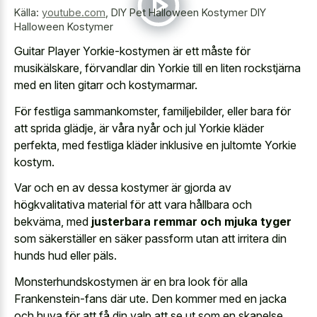
Källa:
youtube.com
,
DIY Pet Halloween Kostymer DIY
Halloween Kostymer
Guitar Player Yorkie-kostymen är ett måste för
musikälskare, förvandlar din Yorkie till en liten rockstjärna
med en liten gitarr och kostymarmar.
För festliga sammankomster, familjebilder, eller bara för
att sprida glädje, är våra nyår och jul Yorkie kläder
perfekta, med festliga kläder inklusive en jultomte Yorkie
kostym.
Var och en av dessa kostymer är gjorda av
högkvalitativa material för att vara hållbara och
bekväma, med
justerbara remmar och mjuka tyger
som säkerställer en säker passform utan att irritera din
hunds hud eller päls.
Monsterhundskostymen är en bra look för alla
Frankenstein-fans där ute. Den kommer med en jacka
och huva för att få din valp att se ut som en skapelse