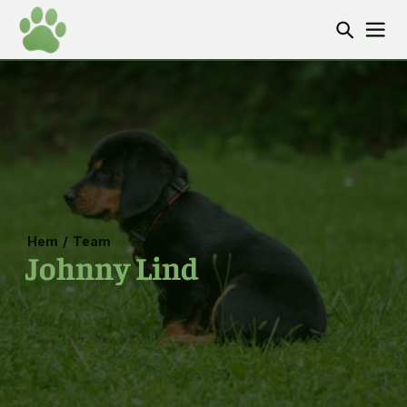
Hem
/
Team
Johnny Lind