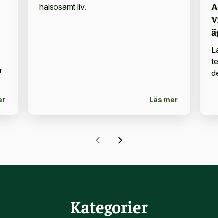
A
hälsosamt liv.
V
ä
L
t
r
d
er
Läs mer
Kategorier