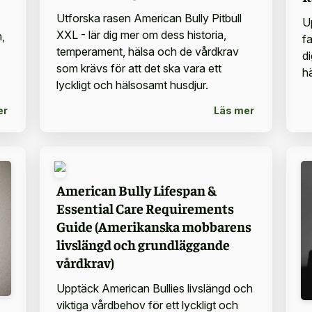
Utforska rasen American Bully Pitbull
U
XXL - lär dig mer om dess historia,
,
f
temperament, hälsa och de vårdkrav
d
som krävs för att det ska vara ett
h
lyckligt och hälsosamt husdjur.
er
Läs mer
American Bully Lifespan &
Essential Care Requirements
Guide (Amerikanska mobbarens
livslängd och grundläggande
vårdkrav)
Upptäck American Bullies livslängd och
viktiga vårdbehov för ett lyckligt och