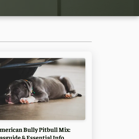
merican Bully Pitbull Mix:
asguide & Essential Info