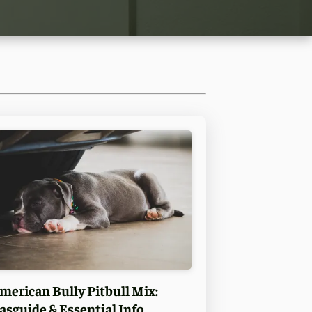
merican Bully Pitbull Mix:
asguide & Essential Info