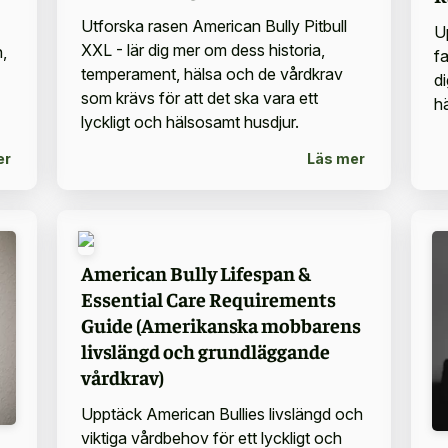
Utforska rasen American Bully Pitbull
U
XXL - lär dig mer om dess historia,
,
f
temperament, hälsa och de vårdkrav
d
som krävs för att det ska vara ett
h
lyckligt och hälsosamt husdjur.
er
Läs mer
American Bully Lifespan &
Essential Care Requirements
Guide (Amerikanska mobbarens
livslängd och grundläggande
vårdkrav)
Upptäck American Bullies livslängd och
viktiga vårdbehov för ett lyckligt och