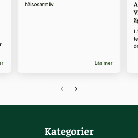
A
hälsosamt liv.
V
ä
L
t
r
d
er
Läs mer
Kategorier