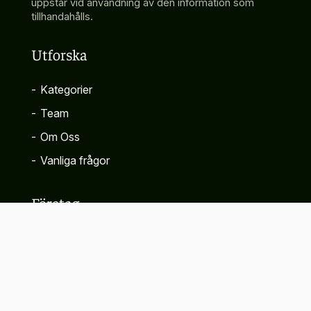
uppstår vid användning av den information som
tillhandahålls.
Utforska
-
Kategorier
-
Team
-
Om Oss
-
Vanliga frågor
Företag
-
Kontakta
-
Sekretesspolicy
-
Villkor