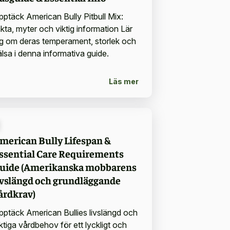
pptäck American Bully Pitbull Mix:
akta, myter och viktig information Lär
ig om deras temperament, storlek och
älsa i denna informativa guide.
Läs mer
merican Bully Lifespan &
ssential Care Requirements
uide (Amerikanska mobbarens
ivslängd och grundläggande
årdkrav)
pptäck American Bullies livslängd och
ktiga vårdbehov för ett lyckligt och