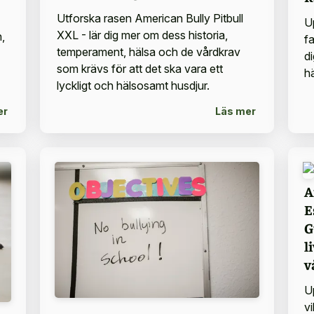
Utforska rasen American Bully Pitbull
U
XXL - lär dig mer om dess historia,
,
f
temperament, hälsa och de vårdkrav
d
som krävs för att det ska vara ett
h
lyckligt och hälsosamt husdjur.
er
Läs mer
A
E
G
l
v
U
vi