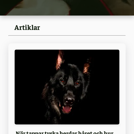
Artiklar
När tappar tyska herdar håret och hur