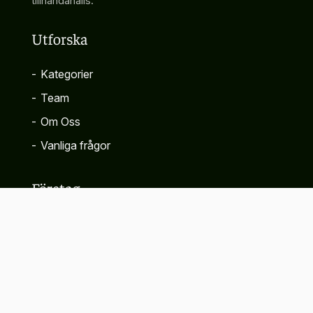
tillhandahålls.
Utforska
-
Kategorier
-
Team
-
Om Oss
-
Vanliga frågor
Företag
-
Kontakta
-
Sekretesspolicy
-
Villkor