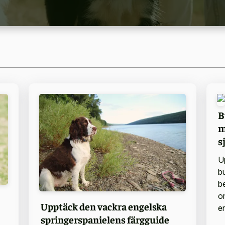
B
m
s
U
bu
b
o
Upptäck den vackra engelska
en
springerspanielens färgguide