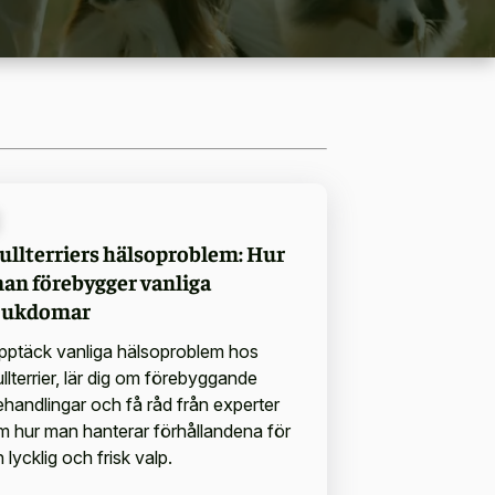
ullterriers hälsoproblem: Hur
an förebygger vanliga
jukdomar
pptäck vanliga hälsoproblem hos
llterrier, lär dig om förebyggande
ehandlingar och få råd från experter
m hur man hanterar förhållandena för
 lycklig och frisk valp.