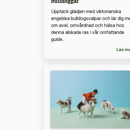
bulldoggar
Upptäck glädjen med viktorianska
engelska bulldogsvalpar och lär dig m
om avel, omvårdnad och hälsa hos
denna älskade ras i vår omfattande
guide.
Läs m