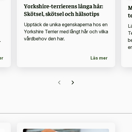
Yorkshire-terrierens långa hår:
M
Skötsel, skötsel och hälsotips
t
Upptäck de unika egenskaperna hos en
L
Yorkshire Terrier med långt hår och vilka
T
vårdbehov den har.
.
b
e
er
Läs mer