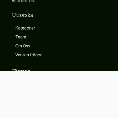
tillhandahålls.
Utforska
-
Kategorier
-
Team
-
Om Oss
-
Vanliga frågor
Företag
-
Kontakta
-
Sekretesspolicy
-
Villkor