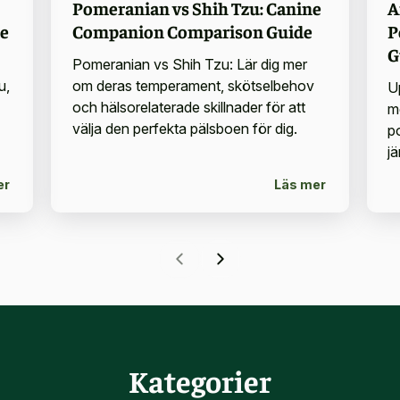
Pomeranian vs Shih Tzu: Canine
A
de
Companion Comparison Guide
P
G
Pomeranian vs Shih Tzu: Lär dig mer
u,
om deras temperament, skötselbehov
U
och hälsorelaterade skillnader för att
m
välja den perfekta pälsboen för dig.
p
j
er
Läs mer
Kategorier