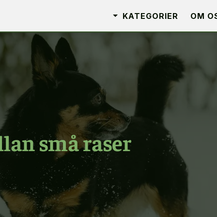
KATEGORIER
OM O
lan små raser