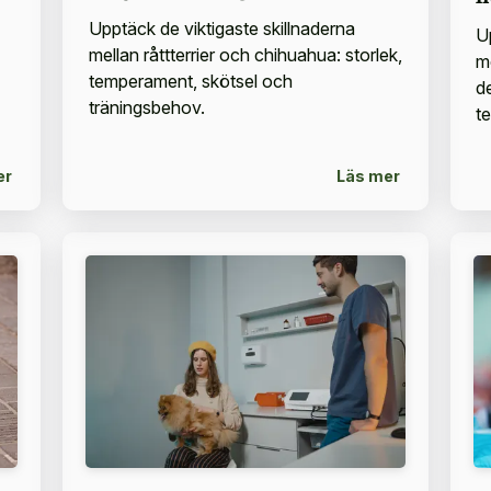
Upptäck de viktigaste skillnaderna
U
mellan råttterrier och chihuahua: storlek,
me
temperament, skötsel och
d
träningsbehov.
t
er
Läs mer