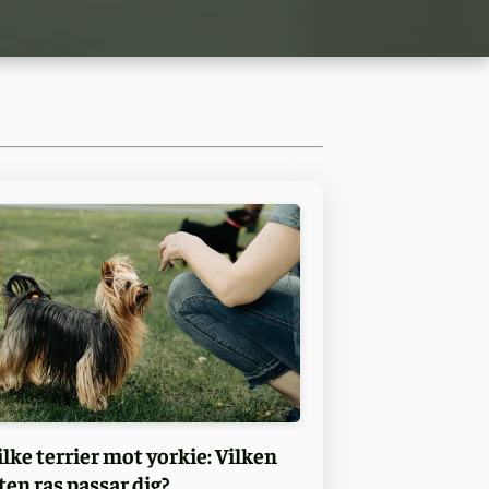
ilke terrier mot yorkie: Vilken
iten ras passar dig?