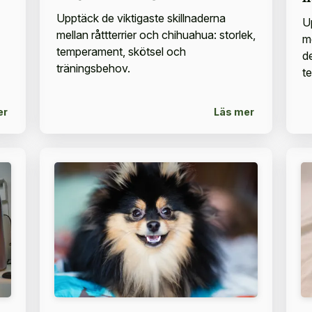
Upptäck de viktigaste skillnaderna
U
mellan råttterrier och chihuahua: storlek,
me
temperament, skötsel och
d
träningsbehov.
t
er
Läs mer