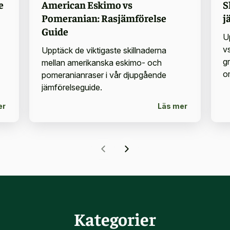
e
American Eskimo vs
S
Pomeranian: Rasjämförelse
j
Guide
U
v
Upptäck de viktigaste skillnaderna
g
mellan amerikanska eskimo- och
o
pomeranianraser i vår djupgående
jämförelseguide.
er
Läs mer
Kategorier