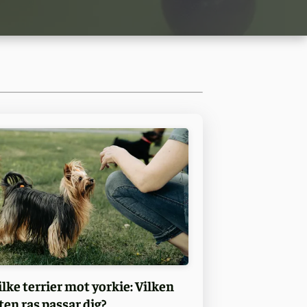
ilke terrier mot yorkie: Vilken
iten ras passar dig?