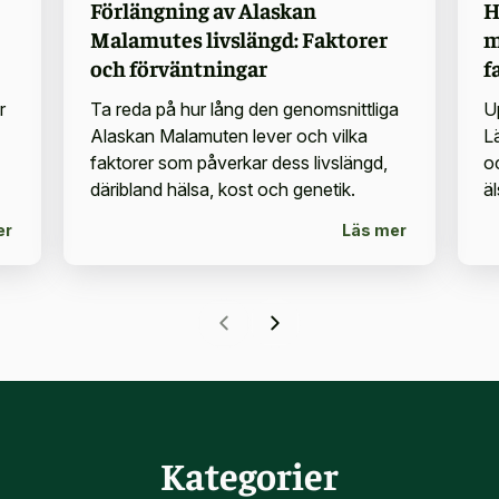
Förlängning av Alaskan
H
Malamutes livslängd: Faktorer
m
och förväntningar
f
r
Ta reda på hur lång den genomsnittliga
U
Alaskan Malamuten lever och vilka
Lä
faktorer som påverkar dess livslängd,
o
däribland hälsa, kost och genetik.
ä
er
Läs mer
Kategorier