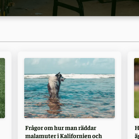
Frågor om hur man räddar
H
malamuter i Kalifornien och
ä