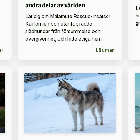
andra delar av världen
L
h
Lär dig om Malamute Rescue-insatser i
g
Kalifornien och utanför, rädda
slädhundar från försummelse och
övergivenhet, och hitta eviga hem.
er
Läs mer