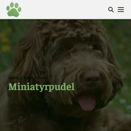
Hem
/
Kategorier
Miniatyrpudel