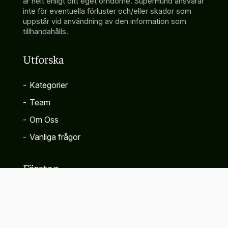
är helt enligt ditt eget omdöme. SuperHund ansvarar
inte för eventuella förluster och/eller skador som
uppstår vid användning av den information som
tillhandahålls.
Utforska
-
Kategorier
-
Team
-
Om Oss
-
Vanliga frågor
Företag
-
Kontakta
-
Sekretesspolicy