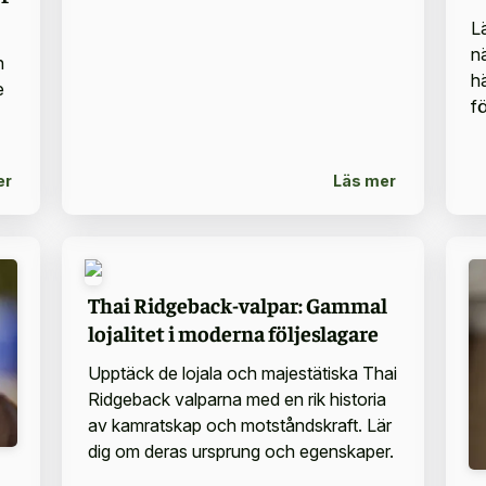
L
n
n
h
e
fö
er
Läs mer
Thai Ridgeback-valpar: Gammal
lojalitet i moderna följeslagare
Upptäck de lojala och majestätiska Thai
Ridgeback valparna med en rik historia
av kamratskap och motståndskraft. Lär
dig om deras ursprung och egenskaper.