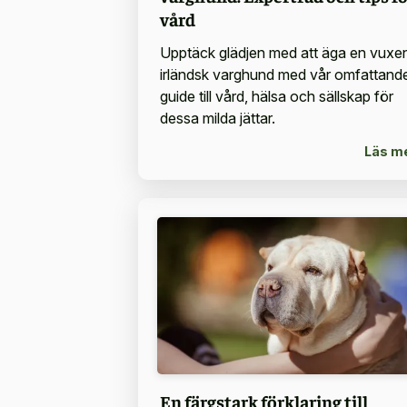
vård
Upptäck glädjen med att äga en vuxe
irländsk varghund med vår omfattand
guide till vård, hälsa och sällskap för
dessa milda jättar.
Läs m
En färgstark förklaring till