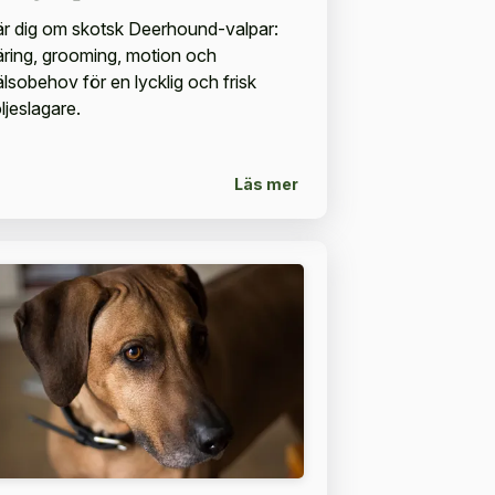
är dig om skotsk Deerhound-valpar:
äring, grooming, motion och
älsobehov för en lycklig och frisk
ljeslagare.
Läs mer