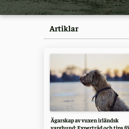
Artiklar
Ägarskap av vuxen irländsk
varghund: Expertråd och tips fö