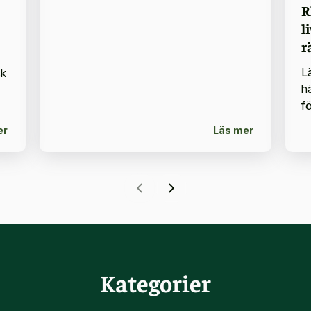
R
l
r
L
sk
h
f
er
Läs mer
Kategorier