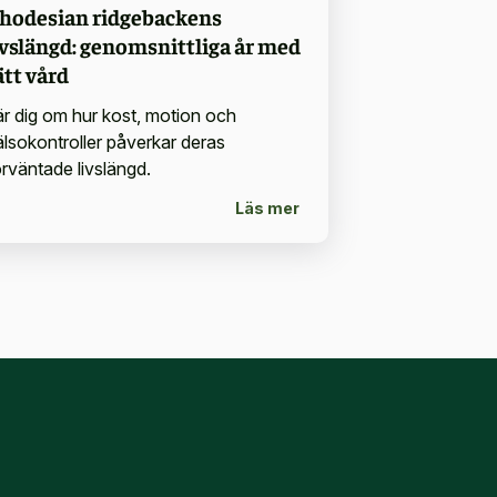
hodesian ridgebackens
ivslängd: genomsnittliga år med
ätt vård
är dig om hur kost, motion och
älsokontroller påverkar deras
örväntade livslängd.
Läs mer