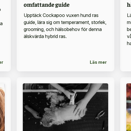
omfattande guide
h
o
Upptäck Cockapoo vuxen hund ras
Lä
guide, lära sig om temperament, storlek,
m
ra
grooming, och hälsobehov för denna
b
älskvärda hybrid ras.
v
ha
er
Läs mer