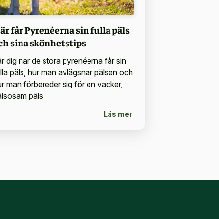
är får Pyrenéerna sin fulla päls
ch sina skönhetstips
är dig när de stora pyrenéerna får sin
ulla päls, hur man avlägsnar pälsen och
ur man förbereder sig för en vacker,
älsosam päls.
Läs mer