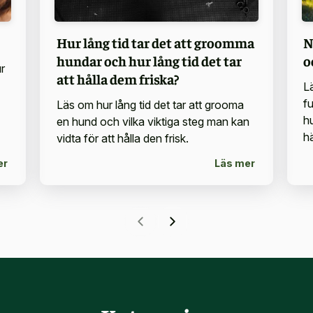
Hur lång tid tar det att groomma
N
hundar och hur lång tid det tar
o
r
att hålla dem friska?
L
f
Läs om hur lång tid det tar att grooma
h
en hund och vilka viktiga steg man kan
h
vidta för att hålla den frisk.
er
Läs mer