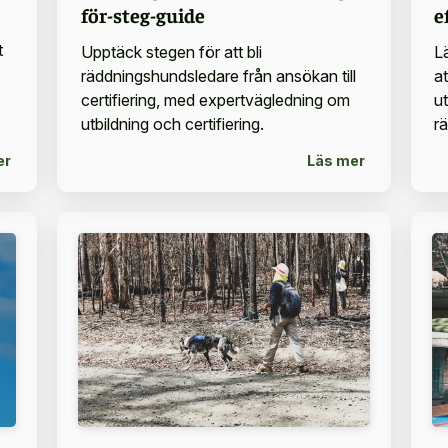
för-steg-guide
e
t
Upptäck stegen för att bli
L
räddningshundsledare från ansökan till
a
certifiering, med expertvägledning om
u
utbildning och certifiering.
r
er
Läs mer