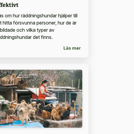
ffektivt
äs om hur räddningshundar hjälper till
tt hitta försvunna personer, hur de är
tbildade och vilka typer av
äddningshundar det finns.
Läs mer