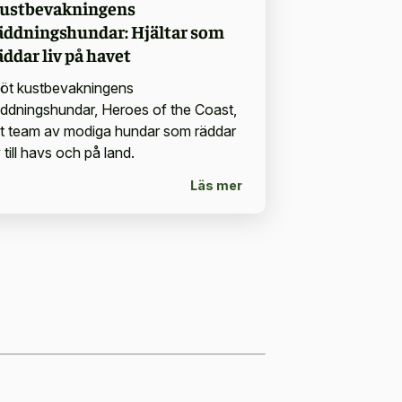
ustbevakningens
äddningshundar: Hjältar som
äddar liv på havet
öt kustbevakningens
äddningshundar, Heroes of the Coast,
tt team av modiga hundar som räddar
v till havs och på land.
Läs mer