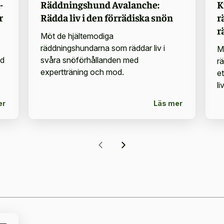
-
Räddningshund Avalanche:
K
r
Rädda liv i den förrädiska snön
r
r
Möt de hjältemodiga
räddningshundarna som räddar liv i
M
nd
svåra snöförhållanden med
r
expertträning och mod.
e
li
er
Läs mer