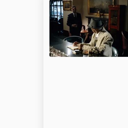
Sök- och
räddningshundar