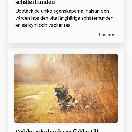
schäferhunden
Upptäck de unika egenskaperna, hälsan och
vården hos den vita långhåriga schäferhunden,
en sällsynt och vacker ras.
Läs mer
Vad de tyska herdarna föddes till: