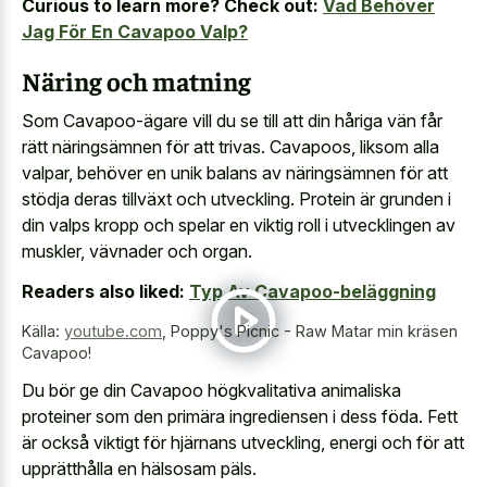
Curious to learn more? Check out:
Vad Behöver
Jag För En Cavapoo Valp?
Näring och matning
Som Cavapoo-ägare vill du se till att din håriga vän får
rätt näringsämnen för att trivas. Cavapoos, liksom alla
valpar, behöver en unik balans av näringsämnen för att
stödja deras tillväxt och utveckling. Protein är grunden i
din valps kropp och spelar en viktig roll i utvecklingen av
muskler, vävnader och organ.
Readers also liked:
Typ Av Cavapoo-beläggning
Källa:
youtube.com
,
Poppy's Picnic - Raw Matar min kräsen
Cavapoo!
Du bör ge din Cavapoo högkvalitativa animaliska
proteiner som den primära ingrediensen i dess föda. Fett
är också viktigt för hjärnans utveckling, energi och för att
upprätthålla en hälsosam päls.