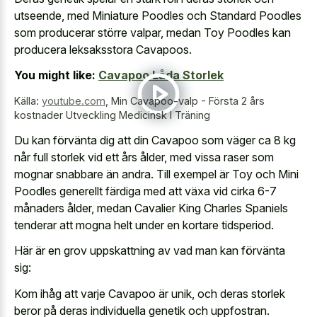
utseende, med Miniature Poodles och Standard Poodles
som producerar större valpar, medan Toy Poodles kan
producera leksaksstora Cavapoos.
You might like:
Cavapoo Låda Storlek
Källa:
youtube.com
,
Min Cavapoo-valp - Första 2 års
kostnader Utveckling Medicinsk I Träning
Du kan förvänta dig att din Cavapoo som väger ca 8 kg
når full storlek vid ett års ålder, med vissa raser som
mognar snabbare än andra. Till exempel är Toy och Mini
Poodles generellt färdiga med att växa vid cirka 6-7
månaders ålder, medan Cavalier King Charles Spaniels
tenderar att mogna helt under en kortare tidsperiod.
Här är en grov uppskattning av vad man kan förvänta
sig:
Kom ihåg att varje Cavapoo är unik, och deras storlek
beror på deras individuella genetik och uppfostran.