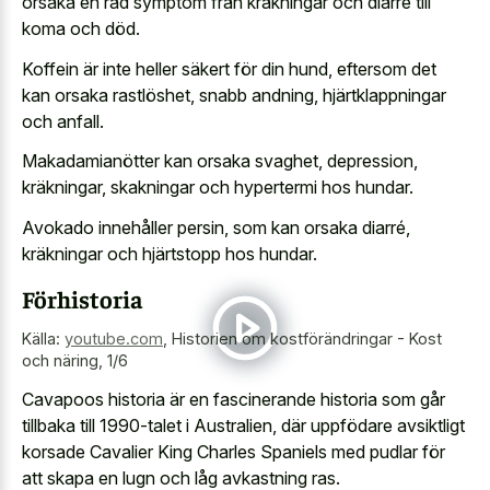
orsaka en rad symptom från kräkningar och diarré till
koma och död.
Koffein är inte heller säkert för din hund, eftersom det
kan orsaka rastlöshet, snabb andning, hjärtklappningar
och anfall.
Makadamianötter kan orsaka svaghet, depression,
kräkningar, skakningar och hypertermi hos hundar.
Avokado innehåller persin, som kan orsaka diarré,
kräkningar och hjärtstopp hos hundar.
Förhistoria
Källa:
youtube.com
,
Historien om kostförändringar - Kost
och näring, 1/6
Cavapoos historia är en fascinerande historia som går
tillbaka till 1990-talet i Australien, där uppfödare avsiktligt
korsade Cavalier King Charles Spaniels med pudlar för
att skapa en lugn och låg avkastning ras.