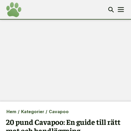
Hem
/
Kategorier
/
Cavapoo
20 pund Cavapoo: En guide till rätt
mat och handläggning