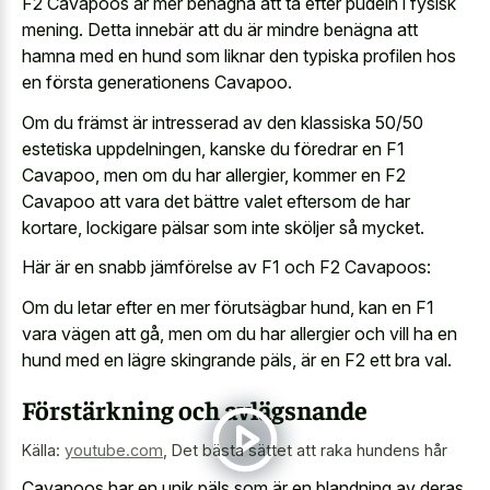
F2 Cavapoos är mer benägna att ta efter pudeln i fysisk
mening. Detta innebär att du är mindre benägna att
hamna med en hund som liknar den typiska profilen hos
en första generationens Cavapoo.
Om du främst är intresserad av den klassiska 50/50
estetiska uppdelningen, kanske du föredrar en F1
Cavapoo, men om du har allergier, kommer en F2
Cavapoo att vara det bättre valet eftersom de har
kortare, lockigare pälsar som inte sköljer så mycket.
Här är en snabb jämförelse av F1 och F2 Cavapoos:
Om du letar efter en mer förutsägbar hund, kan en F1
vara vägen att gå, men om du har allergier och vill ha en
hund med en lägre skingrande päls, är en F2 ett bra val.
Förstärkning och avlägsnande
Källa:
youtube.com
,
Det bästa sättet att raka hundens hår
Cavapoos har en unik päls som är en blandning av deras