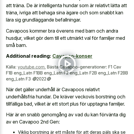
att träna. De är intelligenta hundar som är relativt lätta att
träna, ivriga att behaga sina ägare och som snabbt kan
lära sig grundläggande befallningar.
Cavapoos kommer bra överens med barn och andra
husdjur, vilket gör dem till ett utmärkt val för familjer med
små barn.
Additional reading:
Cavapoo-konser
Källa:
youtube.com
,
Bästa Cavapoo-generationer: F1 Cav
F1B eng_Latn F1BB eng_Latn F2 eng_Latn F2B eng_Latn F2BB
eng_Latn F3 🔴2022🔴
När det gäller underhåll är Cavapoos relativt
underhållsfria hundar. De kräver veckovis borstning och
tillfälliga bad, vilket är ett stort plus för upptagna familjer.
Här är en snabb genomgång av vad du kan förvänta dig
av en Cavapoo 2nd Gen:
Viklig borstning är ett måste för att deras päls ska se