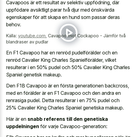
Cavapoos är ett resultat av selektiv uppfödning, där
uppfödare avsiktligt parar två djur med önskvärda
egenskaper för att skapa en hund som passar deras
behov.
Källa:
youtube.com
,
Cavapoo mot Cockapoo - Jämför två
blandraser av pudlar
En F1 Cavapoo har en renröd pudelförälder och en
renröd Cavalier King Charles Spanielförälder, vilket
resulterar i en 50% pudel och 50% Cavalier King Charles
Spaniel genetisk makeup.
Den F1B Cavapoo är en första generationen backcross,
med en förälder är en F1 Cavapoo och den andra en
renrasiga pudel. Detta resulterar i en 75% pudel och
25% Cavalier King Charles Spaniel genetiska makeup.
Här är en
snabb referens till den genetiska
uppdelningen
för varje Cavapoo-generation: