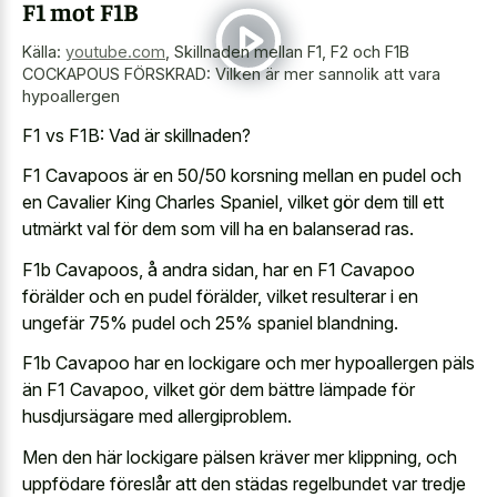
F1 mot F1B
Källa:
youtube.com
,
Skillnaden mellan F1, F2 och F1B
COCKAPOUS FÖRSKRAD: Vilken är mer sannolik att vara
hypoallergen
F1 vs F1B: Vad är skillnaden?
F1 Cavapoos är en 50/50 korsning mellan en pudel och
en Cavalier King Charles Spaniel, vilket gör dem till ett
utmärkt val för dem som vill ha en balanserad ras.
F1b Cavapoos, å andra sidan, har en F1 Cavapoo
förälder och en pudel förälder, vilket resulterar i en
ungefär 75% pudel och 25% spaniel blandning.
F1b Cavapoo har en lockigare och mer hypoallergen päls
än F1 Cavapoo, vilket gör dem bättre lämpade för
husdjursägare med allergiproblem.
Men den här lockigare pälsen kräver mer klippning, och
uppfödare föreslår att den städas regelbundet var tredje