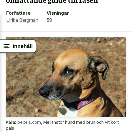
Författare
Visningar
Ulrika Bergman
59
Innehåll
Källa:
pexels.com
,
Mellanstor hund med brun och vit kort
päls