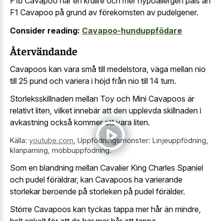
F1b Cavapoo har en krullre och mer hypoallergen päls än
F1 Cavapoo på grund av förekomsten av pudelgener.
Consider reading:
Cavapoo-hunduppfödare
Återvändande
Cavapoos kan vara små till medelstora, väga mellan nio
till 25 pund och variera i höjd från nio till 14 tum.
Storleksskillnaden mellan Toy och Mini Cavapoos är
relativt liten, vilket innebär att den upplevda skillnaden i
avkastning också kommer att vara liten.
Källa:
youtube.com
,
Uppfödningsmönster: Linjeuppfödning,
klanparning, mobbuppfödning.
Som en blandning mellan Cavalier King Charles Spaniel
och pudel föräldrar, kan Cavapoos ha varierande
storlekar beroende på storleken på pudel förälder.
Större Cavapoos kan tyckas tappa mer hår än mindre,