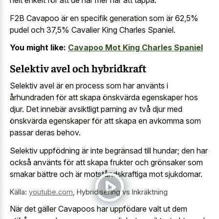
helt enkelt för att de har mer hår att tappa.
F2B Cavapoo är en specifik generation som är 62,5%
pudel och 37,5% Cavalier King Charles Spaniel.
You might like:
Cavapoo Mot King Charles Spaniel
Selektiv avel och hybridkraft
Selektiv avel är en process som har använts i
århundraden för att skapa önskvärda egenskaper hos
djur. Det innebär avsiktligt parning av två djur med
önskvärda egenskaper för att skapa en avkomma som
passar deras behov.
Selektiv uppfödning är inte begränsad till hundar; den har
också använts för att skapa frukter och grönsaker som
smakar bättre och är motståndskraftiga mot sjukdomar.
Källa:
youtube.com
,
Hybridisering vs Inkräktning
När det gäller Cavapoos har uppfödare valt ut dem